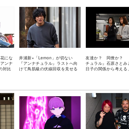
な花にな
井浦新×「Lemon」が切ない
友達か？ 同僚か？ 
『アンナ
『アンナチュラル』ラストへ向
チュラル』石原さとみ
の対比
けて鳥肌級の伏線回収を見せる
日子の関係から考える
の距離”