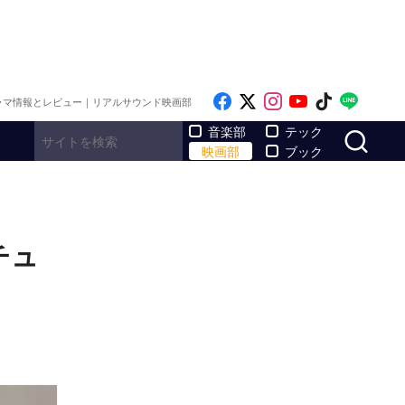
Like on Facebook
Follow on x
Follow on Inst
Follow on Y
Follow on
Follo
ラマ情報とレビュー｜リアルサウンド映画部
サ
音楽部
テック
映画部
ブック
チュ