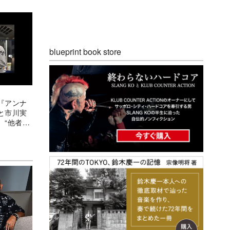
blueprint book store
『アンナ
と市川実
、“他者と