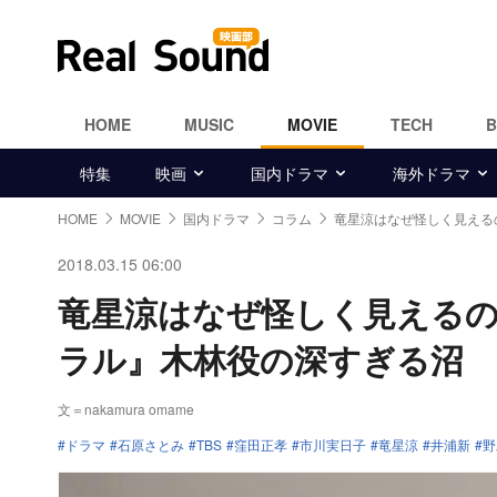
HOME
MUSIC
MOVIE
TECH
特集
映画
国内ドラマ
海外ドラマ
HOME
MOVIE
国内ドラマ
コラム
竜星涼はなぜ怪しく見える
2018.03.15 06:00
竜星涼はなぜ怪しく見える
ラル』木林役の深すぎる沼
文＝nakamura omame
ドラマ
石原さとみ
TBS
窪田正孝
市川実日子
竜星涼
井浦新
野