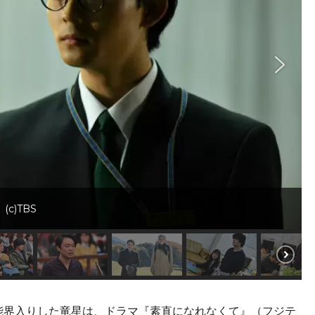
c)TBS
能界入りした竜星は、ドラマ『素直になれなくて』（フジテ