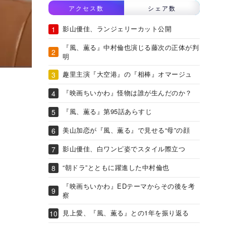
アクセス数
シェア数
影山優佳、ランジェリーカット公開
『風、薫る』中村倫也演じる藤次の正体が判
明
趣里主演『大空港』の『相棒』オマージュ
『映画ちいかわ』怪物は誰が生んだのか？
『風、薫る』第95話あらすじ
美山加恋が『風、薫る』で見せる“母”の顔
影山優佳、白ワンピ姿でスタイル際立つ
“朝ドラ”とともに躍進した中村倫也
『映画ちいかわ』EDテーマからその後を考
察
見上愛、『風、薫る』との1年を振り返る