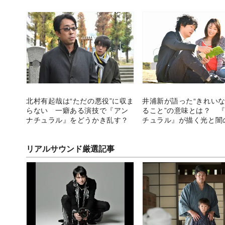
北村有起哉は“ただの悪役”に収ま
井浦新が語った“きれい
らない 一癖ある演技で『アン
ること”の意味とは？ 
ナチュラル』をどうかき乱す？
チュラル』が描く光と闇
リアルサウンド厳選記事