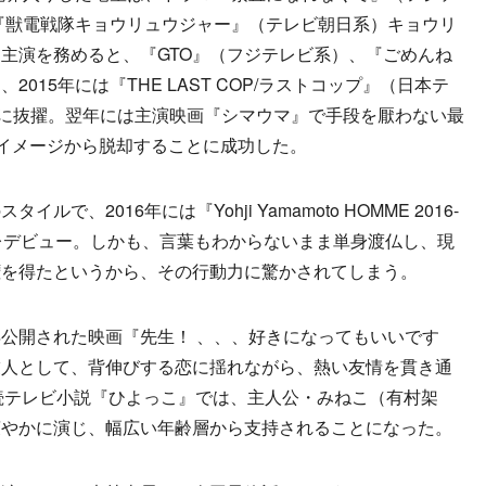
に『獣電戦隊キョウリュウジャー』（テレビ朝日系）キョウリ
主演を務めると、『GTO』（フジテレビ系）、『ごめんね
015年には『THE LAST COP/ラストコップ』（日本テ
ト役に抜擢。翌年には主演映画『シマウマ』で手段を厭わない最
”イメージから脱却することに成功した。
で、2016年には『Yohji Yamamoto HOMME 2016-
on』でパリコレデビュー。しかも、言葉もわからないまま単身渡仏し、現
権を得たというから、その行動力に驚かされてしまう。
公開された映画『先生！ 、、、好きになってもいいです
友人として、背伸びする恋に揺れながら、熱い友情を貫き通
続テレビ小説『ひよっこ』では、主人公・みねこ（有村架
爽やかに演じ、幅広い年齢層から支持されることになった。