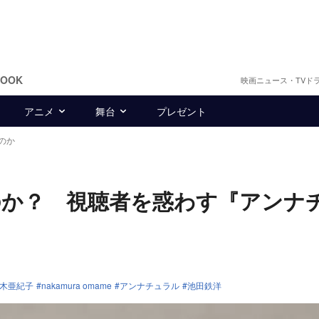
BOOK
映画ニュース・TVド
アニメ
舞台
プレゼント
のか
のか？ 視聴者を惑わす『アンナ
木亜紀子
nakamura omame
アンナチュラル
池田鉄洋