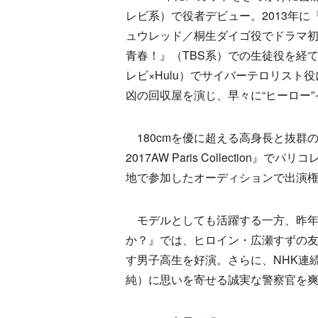
レビ系）で役者デビュー。2013年
ュウレッド／桐生ダイゴ役でドラマ初
青春！』（TBS系）での生徒役を経て、2
レビ×Hulu）でサイバーテロリス
凶の回収屋を演じ、早々に“ヒーロー
180cmを優に超える高身長と抜群のスタイル
2017AW Paris Collecti
地で参加したオーディションで出演
モデルとしても活躍する一方、昨年
か？』では、ヒロイン・広瀬すずの
す男子高生を好演。さらに、NHK連
純）に思いを寄せる誠実な警察官を