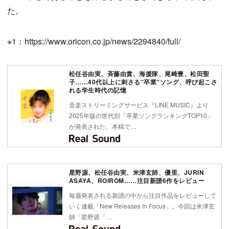
た。
※1：https://www.oricon.co.jp/news/2294840/full/
松任谷由実、斉藤由貴、海援隊、尾崎豊、松田聖
子……40代以上に刺さる“卒業”ソング、呼び起こさ
れる学生時代の記憶
音楽ストリーミングサービス『LINE MUSIC』より
2025年版の世代別「卒業ソングランキングTOP10」
が発表された。本稿で…
星野源、松任谷由実、米津玄師、優里、JURIN
ASAYA、ROIROM……注目新譜6作をレビュー
毎週発表される新譜の中から注目作品をレビューして
いく連載「New Releases In Focus」。今回は米津玄
師「星野源「…