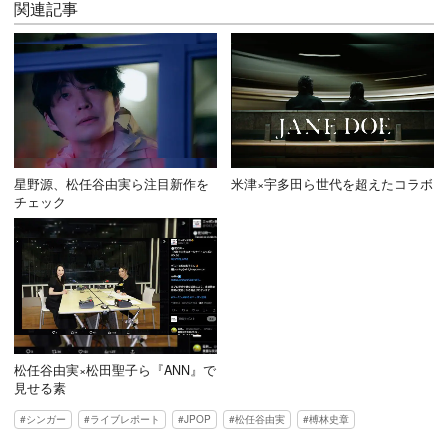
関連記事
星野源、松任谷由実ら注目新作を
米津×宇多田ら世代を超えたコラボ
チェック
松任谷由実×松田聖子ら『ANN』で
見せる素
シンガー
ライブレポート
JPOP
松任谷由実
榑林史章