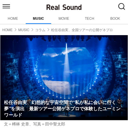
HOME
MUSIC
MOVIE
TECH
BOOK
HOME
MUSIC
コラム
松任谷由実、全国ツアーの公開ゲネプロ
松任谷由実、幻想的な宇宙空間で“私が私に会いに行く
夢”を演出 最新ツアー公開ゲネプロで体験したユーミン
ワールド
文＝榑林 史章
、写真＝田中聖太郎