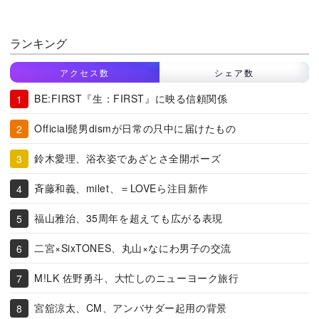
ランキング
アクセス数
シェア数
BE:FIRST『生：FIRST』に映る信頼関係
Official髭男dismが日常の只中に届けたもの
鈴木愛理、浴衣姿であざとさ全開ポーズ
斉藤和義、milet、＝LOVEら注目新作
福山雅治、35周年を超えても広がる表現
二宮×SixTONES、丸山×なにわ男子の交流
M!LK 佐野勇斗、大忙しのニューヨーク旅行
宮舘涼太、CM、アンバサダー起用の背景