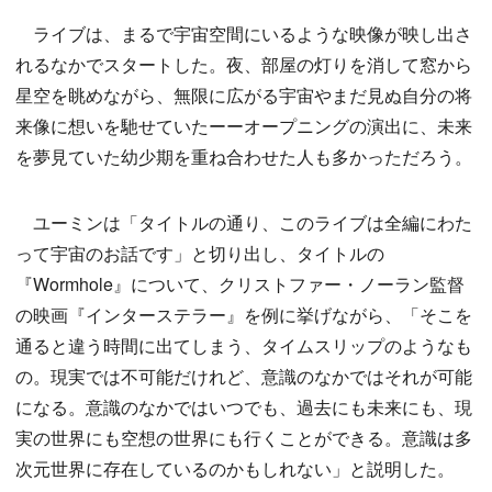
ライブは、まるで宇宙空間にいるような映像が映し出さ
れるなかでスタートした。夜、部屋の灯りを消して窓から
星空を眺めながら、無限に広がる宇宙やまだ見ぬ自分の将
来像に想いを馳せていたーーオープニングの演出に、未来
を夢見ていた幼少期を重ね合わせた人も多かっただろう。
ユーミンは「タイトルの通り、このライブは全編にわた
って宇宙のお話です」と切り出し、タイトルの
『Wormhole』について、クリストファー・ノーラン監督
の映画『インターステラー』を例に挙げながら、「そこを
通ると違う時間に出てしまう、タイムスリップのようなも
の。現実では不可能だけれど、意識のなかではそれが可能
になる。意識のなかではいつでも、過去にも未来にも、現
実の世界にも空想の世界にも行くことができる。意識は多
次元世界に存在しているのかもしれない」と説明した。