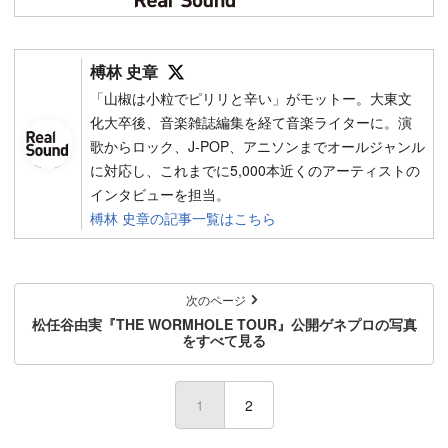
Follow on SNS
榑林 史章
「山椒は小粒でピリリと辛い」がモットー。大東文
化大卒後、音楽雑誌編集を経て音楽ライターに。演
歌からロック、J-POP、アニソンまでオールジャンル
に対応し、これまでに5,000本近くのアーティストの
インタビューを担当。
榑林 史章の記事一覧はこちら
次のページ
松任谷由実『THE WORMHOLE TOUR』公開ゲネプロの写真
をすべて見る
1
2