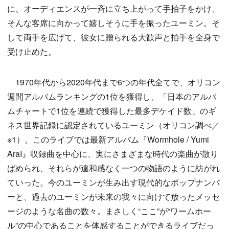
に、オーディエンスが一斉に立ち上がって手拍子をかけ、
そんな客席に向かって嬉しそうに手を振ったユーミン。そ
して両手を広げて、彼女に贈られる大歓声と拍手を全身で
受け止めた。
1970年代から2020年代まで6つの年代全てで、オリコン
週間アルバムランキングの1位を獲得し、「日本のアルバ
ムチャートで1位を連続で獲得した最多デケイド数」のギ
ネス世界記録に認定されているユーミン（オリコン調べ／
※1）。このライブでは最新アルバム『Wormhole / Yumi
AraI』収録曲を中心に、実にさまざまな時代の楽曲が散り
ばめられ、それらが違和感なく一つの物語のように紡がれ
ていった。今のユーミンが生み出す現代的なポップナンバ
ーと、過去のユーミンが未来の我々に向けて放ったメッセ
ージのような名曲の数々。まさしく“ここ”が“ワームホー
ル”の中心であることを体感することができるライブだっ