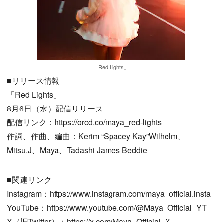
「Red Lights」
■リリース情報
「Red Lights」
8月6日（水）配信リリース
配信リンク：https://orcd.co/maya_red-lights
作詞、作曲、編曲：Kerim “Spacey Kay”Wilhelm、
Mitsu.J、Maya、Tadashi James Beddie
■関連リンク
Instagram：https://www.instagram.com/maya_official.insta
YouTube：https://www.youtube.com/@Maya_Official_YT
X（旧Twitter）：https://x.com/Maya_Official_X