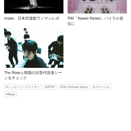
imase、日本武道館ワンマンレポ
PiKi「Kawaii Kaiwai」バイラル首
位に
The Roseら韓国の次世代音楽シー
ンをチェック
シンガーソングライター
JPOP
The Orchard Japan
グローバル
Maya