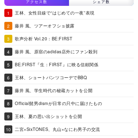
アクセス数
シェア数
王林、女性目線で“はじめての一夜”表現
藤井 風、ツアーオフショ披露
歌声分析 Vol.20：BE:FIRST
藤井 風、原宿のadidas店外にファン殺到
BE:FIRST『生：FIRST』に映る信頼関係
王林、ショートパンツコーデでBBQ
藤井 風、学生時代の秘蔵カットを公開
Official髭男dismが日常の只中に届けたもの
王林、夏の思い出ショットを公開
二宮×SixTONES、丸山×なにわ男子の交流