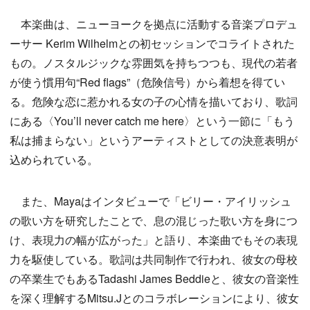
本楽曲は、ニューヨークを拠点に活動する音楽プロデュ
ーサー Kerim Wilhelmとの初セッションでコライトされた
もの。ノスタルジックな雰囲気を持ちつつも、現代の若者
が使う慣用句“Red flags”（危険信号）から着想を得てい
る。危険な恋に惹かれる女の子の心情を描いており、歌詞
にある〈You’ll never catch me here〉という一節に「もう
私は捕まらない」というアーティストとしての決意表明が
込められている。
また、Mayaはインタビューで「ビリー・アイリッシュ
の歌い方を研究したことで、息の混じった歌い方を身につ
け、表現力の幅が広がった」と語り、本楽曲でもその表現
力を駆使している。歌詞は共同制作で行われ、彼女の母校
の卒業生でもあるTadashi James Beddieと、彼女の音楽性
を深く理解するMitsu.Jとのコラボレーションにより、彼女