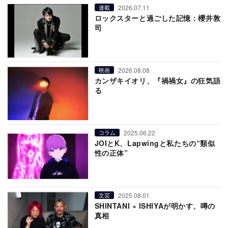
2026.07.11
連載
ロックスターと過ごした記憶：櫻井敦
司
2026.08.08
映画
カンザキイオリ、『禍禍女』の狂気語
る
2025.06.22
コラム
JOIとK、Lapwingと私たちの“類似
性の正体”
2025.08.01
文芸
SHINTANI × ISHIYAが明かす、噂の
真相