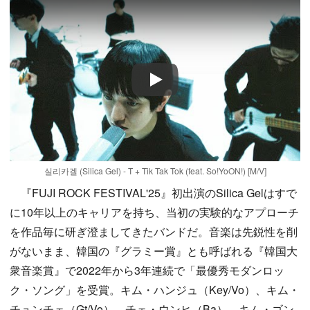
Play
실리카겔 (Silica Gel) - T + Tik Tak Tok (feat. So!YoON!) [M/V]
『FUJI ROCK FESTIVAL'25』初出演のSilica Gelはすで
に10年以上のキャリアを持ち、当初の実験的なアプローチ
を作品毎に研ぎ澄ましてきたバンドだ。音楽は先鋭性を削
がないまま、韓国の『グラミー賞』とも呼ばれる『韓国大
衆音楽賞』で2022年から3年連続で「最優秀モダンロッ
ク・ソング」を受賞。キム・ハンジュ（Key/Vo）、キム・
チュンチェ（Gt/Vo）、チェ・ウンヒ（Ba）、キム・ゴン