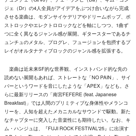
ジェ（Dr）の4人全員がアイデアをぶつけ合いながら完成
させる楽曲は、モダンサイケデリアやドリームポップ、ポ
ストロックやエレクトロロックなどを軸にしつつ、1曲ず
つに全く異なるジャンル感が展開。ギタースターであるチ
ュンチュのメタル、プログレ、フュージョンを包摂するプ
レイがオルタナティブロックのジャンル感を拡張する。
楽曲は近未来SF的な世界観、インストバンド的な先の
読めない展開もあれば、ストレートな「NO PAIN」、サイ
バーというワードを音にしたような「APEX」なども。さ
らに最新リリースの「南宮FEFERE (feat. Japanese
Breakfast)」では人間のプリミティブな身体性やメランコ
リーを、人知を超えたメカニカルなサウンドで駆動。新た
なチャプターに突入した音楽性にも期待したい。なお、キ
ム・ハンジュは、『FUJI ROCK FESTIVAL'25』に出演す