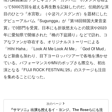
って5000万回を超える再生数を記録したのだ。伝統的な演
目のひとつ『水宮歌』（수궁가／スグンガ）を題材にした
デビューアルバム『Sugungga』が『第18回韓国大衆音楽
賞』で3部門を受賞。日本にも折坂悠太らとの競演や2023
年に愛知県で開催された『橋の下盆踊り』などで訪れ、コ
アなファンが存在する。オリジナルストーリーによる
「Hihi Haha」「Look At Me Look At Me」「God Of Mud」
など新曲も加わり、目下ヨーロッパツアーで各地を沸かせ
ている。パフォーマンスやMVのポップさも際立ち、初出
演となる『FUJI ROCK FESTIVAL'25』のステージも注目
を集めることになった。
次のページ
『サマソニ』出演も控えるイ・ヨンジ、The Roseらにも注