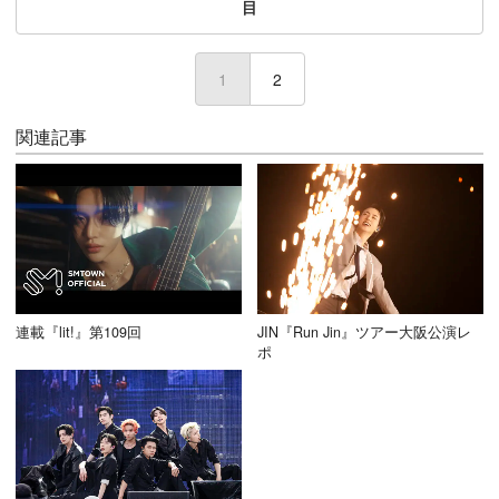
目
1
(current)
2
関連記事
連載『lit!』第109回
JIN『Run Jin』ツアー大阪公演レ
ポ