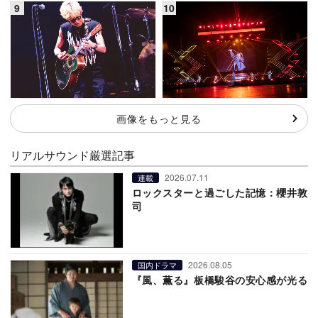
画像をもっと見る
リアルサウンド厳選記事
2026.07.11
連載
ロックスターと過ごした記憶：櫻井敦
司
2026.08.05
国内ドラマ
『風、薫る』板橋駿谷の安心感が光る