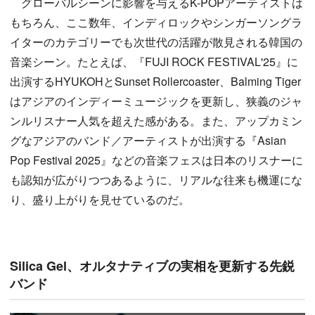
グローバルシーンに影響を与えるK-POPアーティストは
もちろん、ここ数年、インディロックやシンガーソングラ
イターのカテゴリーでも次世代の活躍が散見される韓国の
音楽シーン。たとえば、『FUJI ROCK FESTIVAL'25』に
出演するHYUKOHとSunset Rollercoaster、Balming Tiger
はアジアのインディーミュージックを更新し、狭義のジャ
ンルリスナー人気を超えた感がある。また、アップカミン
グなアジアのバンド／アーティストが出演する『Asian
Pop Festival 2025』などの音楽フェスは日本のリスナーに
も認知が広がりつつあるように、リアルな往来も機運にな
り、盛り上がりを見せているのだ。
Silica Gel、オルタナティブの実相を更新する先鋭
バンド