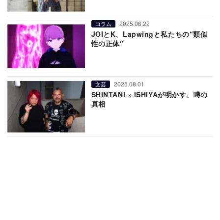
2025.06.22
コラム
JOIとK、Lapwingと私たちの“類似
性の正体”
2025.08.01
文芸
SHINTANI × ISHIYAが明かす、噂の
真相