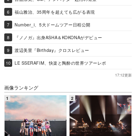
福山雅治、35周年を超えても広がる表現
Number_i、5大ドームツアー日程公開
『ノノガ』出身ASHA＆KOKONAがデビュー
渡辺美里『Birthday』クロスレビュー
LE SSERAFIM、快楽と陶酔の世界ツアーレポ
17:12更新
画像ランキング