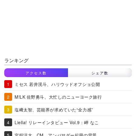
ランキング
アクセス数
シェア数
ミセス 若井滉斗、ハリウッドオフショ公開
M!LK 佐野勇斗、大忙しのニューヨーク旅行
塩﨑太智、芸能界が求めていた“全力感”
Liella! リレーインタビュー Vol.9：岬 なこ
宮舘涼太、CM、アンバサダー起用の背景