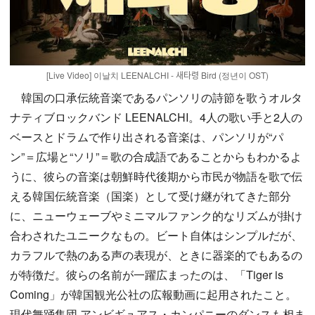
[Live Video] 이날치 LEENALCHI - 새타령 Bird (정년이 OST)
韓国の口承伝統音楽であるパンソリの詩節を歌うオルタ
ナティブロックバンド LEENALCHI。4人の歌い手と2人の
ベースとドラムで作り出される音楽は、パンソリが“パ
ン”＝広場と“ソリ”＝歌の合成語であることからもわかるよ
うに、彼らの音楽は朝鮮時代後期から市民が物語を歌で伝
える韓国伝統音楽（国楽）として受け継がれてきた部分
に、ニューウェーブやミニマルファンク的なリズムが掛け
合わされたユニークなもの。ビート自体はシンプルだが、
カラフルで熱のある声の表現が、ときに器楽的でもあるの
が特徴だ。彼らの名前が一躍広まったのは、「Tiger is
Coming」が韓国観光公社の広報動画に起用されたこと。
現代舞踊集団 アンビギュアス・カンパニーのダンスも相ま