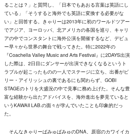
ることは？」と質問し、「日本でもあおる言葉は英語にし
ている」「そうすると海外でも英語に変換する必要がな
い」と回答する。きゃりーは2013年に初のワールドツアー
でアジア、ヨーロッパ、北アメリカの各国を巡り、キャリ
アの中でコンスタントに海外公演を開催するなど、デビュ
ー早々から世界の舞台で戦ってきた。特に2022年の
『Coachella Valley Music and Arts Festival』に2DAYS出演
した際は、2日目にダンサーが出演できなくなるというト
ラブルが起こったものの一人でステージに立ち、出番がビ
リー・アイリッシュの裏であるにも関わらず、GOBI
STAGEのトリを大盛況の中で見事に務め上げた。そんな豊
富な経験から出たアドバイスを、海外進出を夢見ていると
いうKAWAII LAB.の面々が学んでいたことも印象的だっ
た。
そんなきゃりーぱみゅぱみゅのDNA、原宿のカワイイカ