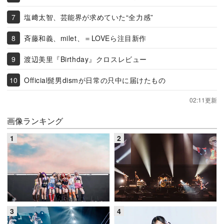
塩﨑太智、芸能界が求めていた“全力感”
斉藤和義、milet、＝LOVEら注目新作
渡辺美里『Birthday』クロスレビュー
Official髭男dismが日常の只中に届けたもの
02:11更新
画像ランキング