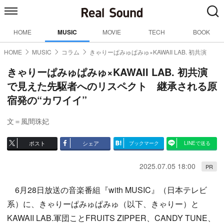
HOME
MUSIC
MOVIE
TECH
BOOK
HOME
MUSIC
コラム
きゃりーぱみゅぱみゅ×KAWAII LAB. 初共演
きゃりーぱみゅぱみゅ×KAWAII LAB. 初共演
で見えた先駆者へのリスペクト 継承される原
宿発の“カワイイ”
文＝風間珠妃
ポスト
シェア
ブックマーク
LINEで送る
2025.07.05 18:00
PR
6月28日放送の音楽番組『with MUSIC』（日本テレビ
系）に、きゃりーぱみゅぱみゅ（以下、きゃりー）と
KAWAII LAB.軍団ことFRUITS ZIPPER、CANDY TUNE、