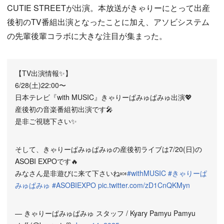
CUTIE STREETが出演。本放送がきゃりーにとって出産
後初のTV番組出演となったことに加え、アソビシステム
の先輩後輩コラボに大きな注目が集まった。
【TV出演情報✨】
6/28(土)22:00〜
日本テレビ『with MUSIC』きゃりーぱみゅぱみゅ出演💖
産後初の音楽番組初出演です🎤
是非ご視聴下さい✨
そして、きゃりーぱみゅぱみゅの産後初ライブは7/20(日)の
ASOBI EXPOです🔥
みなさん是非遊びに来て下さいね🍬
#withMUSIC
#きゃりーぱ
みゅぱみゅ
#ASOBIEXPO
pic.twitter.com/zD1CnQKMyn
— きゃりーぱみゅぱみゅ スタッフ / Kyary Pamyu Pamyu