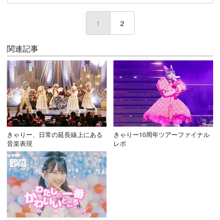
1
(current)
2
関連記事
きゃりー、日常の延長線上にある
きゃりー10周年ツアーファイナル
音楽表現
レポ