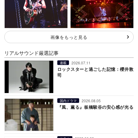
画像をもっと見る
リアルサウンド厳選記事
2026.07.11
連載
ロックスターと過ごした記憶：櫻井敦
司
2026.08.05
国内ドラマ
『風、薫る』板橋駿谷の安心感が光る