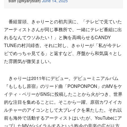
staff (@kyarystaff)
June 14, 2025
番組冒頭、きゃりーとの初共演に、「テレビで見ていた
アーティストさんが同じ事務所で、一緒にテレビ番組に出
れるなんてウソみたい！」と胸を高鳴らせるCANDY
TUNEの村川緋杏。それに対し、きゃりーが「私が今テレ
ビでめっちゃ見てる」と返すなど、序盤から和気藹々とし
た雰囲気が微笑ましい。
きゃりーは2011年にデビュー。デビューミニアルバム
『もしもし原宿』のリード曲「PONPONPON」のMVをケ
イティ・ペリーがSNSに投稿したことから火がつき、世界
的な注目を集めることに。そこから一躍、原宿カワイイカ
ルチャーのアイコンとして大ブレイクを果たした。それ以
前も海外で活動するアーティストはいたが、YouTubeにア
ップしたMVがバイラルするという昨今の音楽の広がり方