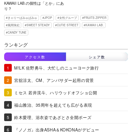
KAWAII LAB.の個性は「とか」にあ
り？
きゃりーぱみゅぱみゅ
JPOP
女性グループ
FRUITS ZIPPER
風間珠妃
SWEET STEADY
CUTIE STREET
KAWAII LAB.
CANDY TUNE
ランキング
アクセス数
シェア数
M!LK 佐野勇斗、大忙しのニューヨーク旅行
宮舘涼太、CM、アンバサダー起用の背景
ミセス 若井滉斗、ハリウッドオフショ公開
福山雅治、35周年を超えても広がる表現
鈴木愛理、浴衣姿であざとさ全開ポーズ
『ノノガ』出身ASHA＆KOKONAがデビュー