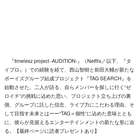
『timelesz project -AUDITION-』（Netflix／以下、『タ
イプロ』）での経験を経て、西山智樹と前田大輔が新たな
ボーイズグループ結成プロジェクト『TAG SEARCH』を
始動させた。二人が語る、自らメンバーを探しに行く“ゼ
ロイチ”の挑戦に込めた思い、プロジェクト立ち上げの裏
側、グループに託した信念、ライブ力にこだわる理由、そ
して目指す未来とはーー“TAG＝個性”に込めた意味ととも
に、彼らが見据えるエンターテインメントの新たな形に迫
る。【最終ページに読者プレゼントあり】