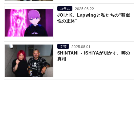
2025.06.22
コラム
JOIとK、Lapwingと私たちの“類似
性の正体”
2025.08.01
文芸
SHINTANI × ISHIYAが明かす、噂の
真相