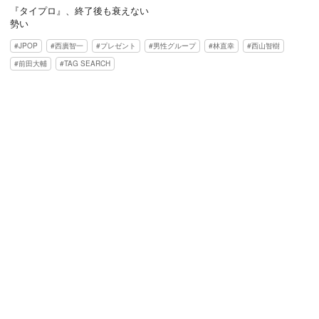
『タイプロ』、終了後も衰えない
勢い
JPOP
西廣智一
プレゼント
男性グループ
林直幸
西山智樹
前田大輔
TAG SEARCH