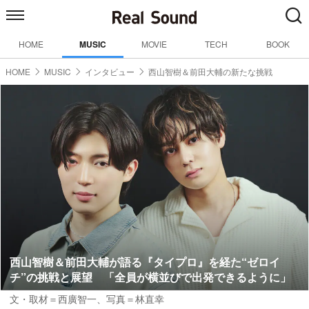
HOME
MUSIC
MOVIE
TECH
BOOK
HOME
MUSIC
インタビュー
西山智樹＆前田大輔の新たな挑戦
西山智樹＆前田大輔が語る『タイプロ』を経た“ゼロイ
チ”の挑戦と展望 「全員が横並びで出発できるように」
文・取材＝西廣智一
、
写真＝林直幸