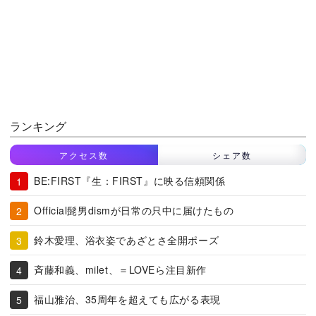
ランキング
アクセス数
シェア数
BE:FIRST『生：FIRST』に映る信頼関係
Official髭男dismが日常の只中に届けたもの
鈴木愛理、浴衣姿であざとさ全開ポーズ
斉藤和義、milet、＝LOVEら注目新作
福山雅治、35周年を超えても広がる表現