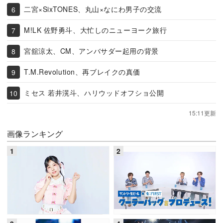
二宮×SixTONES、丸山×なにわ男子の交流
M!LK 佐野勇斗、大忙しのニューヨーク旅行
宮舘涼太、CM、アンバサダー起用の背景
T.M.Revolution、再ブレイクの真価
ミセス 若井滉斗、ハリウッドオフショ公開
15:11更新
画像ランキング