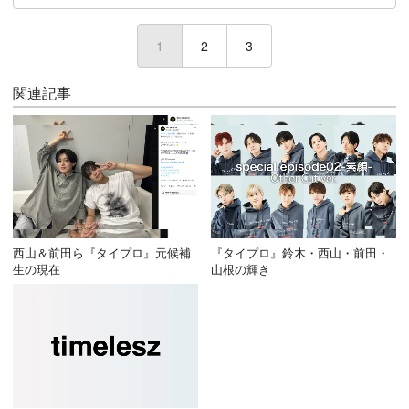
1
(current)
2
3
関連記事
西山＆前田ら『タイプロ』元候補
『タイプロ』鈴木・西山・前田・
生の現在
山根の輝き