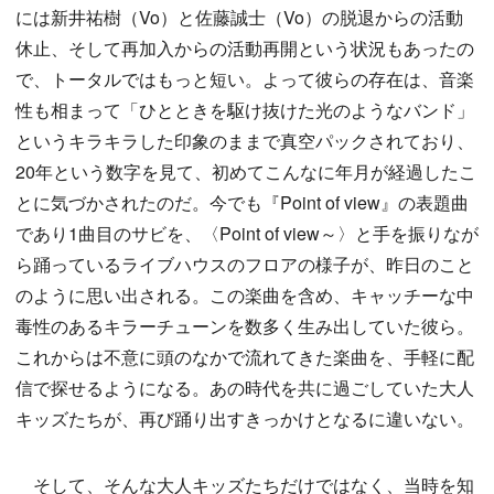
には新井祐樹（Vo）と佐藤誠士（Vo）の脱退からの活動
休止、そして再加入からの活動再開という状況もあったの
で、トータルではもっと短い。よって彼らの存在は、音楽
性も相まって「ひとときを駆け抜けた光のようなバンド」
というキラキラした印象のままで真空パックされており、
20年という数字を見て、初めてこんなに年月が経過したこ
とに気づかされたのだ。今でも『Point of view』の表題曲
であり1曲目のサビを、〈Point of view～〉と手を振りなが
ら踊っているライブハウスのフロアの様子が、昨日のこと
のように思い出される。この楽曲を含め、キャッチーな中
毒性のあるキラーチューンを数多く生み出していた彼ら。
これからは不意に頭のなかで流れてきた楽曲を、手軽に配
信で探せるようになる。あの時代を共に過ごしていた大人
キッズたちが、再び踊り出すきっかけとなるに違いない。
そして、そんな大人キッズたちだけではなく、当時を知