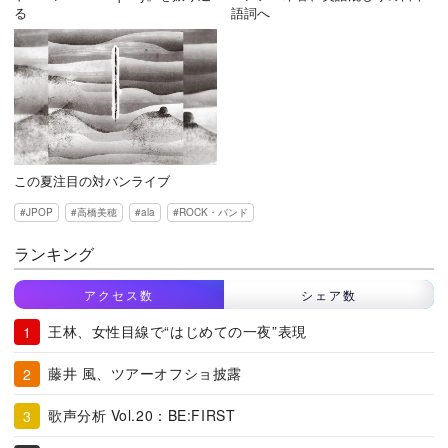
る
語詞へ
この夏注目の対バンライブ
JPOP
高橋美穂
ala
ROCK・バンド
ランキング
アクセス数
シェア数
王林、女性目線で“はじめての一夜”表現
藤井 風、ツアーオフショ披露
歌声分析 Vol.20：BE:FIRST