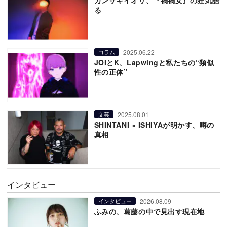
カンザキイオリ、『禍禍女』の狂気語
る
2025.06.22
コラム
JOIとK、Lapwingと私たちの“類似
性の正体”
2025.08.01
文芸
SHINTANI × ISHIYAが明かす、噂の
真相
インタビュー
2026.08.09
インタビュー
ふみの、葛藤の中で見出す現在地