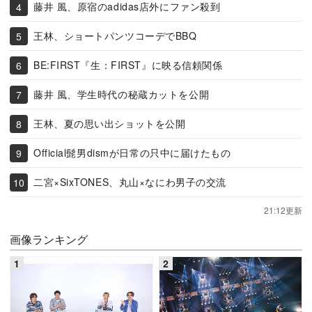
藤井 風、原宿のadidas店外にファン殺到
王林、ショートパンツコーデでBBQ
BE:FIRST『生：FIRST』に映る信頼関係
藤井 風、学生時代の秘蔵カットを公開
王林、夏の思い出ショットを公開
Official髭男dismが日常の只中に届けたもの
二宮×SixTONES、丸山×なにわ男子の交流
21:12更新
画像ランキング