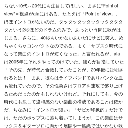
らない10代～20代にも注目してほしい、まさに“Point of
view”＝視点がalaにはある。たとえば「Point of view」、
ほぼイントロがないのだ。タッタッタッタッタッタタタタ
タという2秒ほどのドラムのみで、あっという間に歌がは
じまる。さらに、40秒もいかないあいだにサビに突入。め
ちゃくちゃコンパクトなのである。よく「サブスク時代に
なって楽曲のイントロが短くなった」と言われるが、ala
は2005年にそれをやってのけていた。彼らが目指していた
「その先」が時代と合致していたことが、20年後に証明さ
れるとは！ まあ、彼らはライブバンドでありパンクな血
も流れていたので、その性急さはフロアを速攻で盛り上げ
るためだったのかもしれないけれど。それにしても、今の
時代にも決して違和感のない楽曲の構成であることは確か
だ。ちなみに「イントロが短い」「サビが印象的」だけで
は、ただのポップスに落ち着いてしまうが、この楽曲はサ
ックス＆ギターソロに向かう展開や一筋縄ではいかない歌