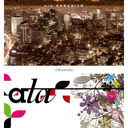
『ORGANIZM』