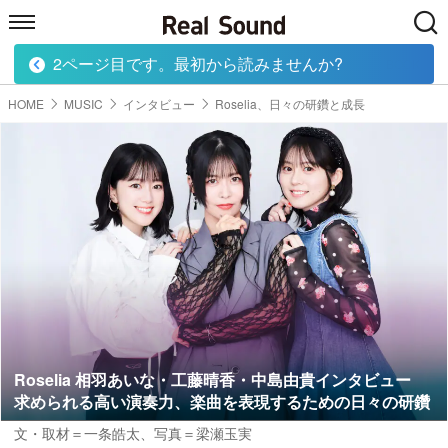
2ページ目です。最初から読みませんか?
HOME
MUSIC
MOVIE
TECH
BOOK
HOME
MUSIC
インタビュー
Roselia、日々の研鑽と成長
Roselia 相羽あいな・工藤晴香・中島由貴インタビュー
求められる高い演奏力、楽曲を表現するための日々の研鑽
文・取材＝一条皓太
、
写真＝梁瀬玉実