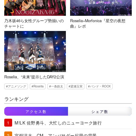
乃木坂46ら女性グループ勢揃いの
Roselia×Morfonica『星空の夜想
チャートに
曲』レポ
Roselia、“未来”提示したDAY2公演
アニメソング
Roselia
一条皓太
梁瀬玉実
バンド・ROCK
ランキング
アクセス数
シェア数
M!LK 佐野勇斗、大忙しのニューヨーク旅行
宮舘涼太、CM、アンバサダー起用の背景