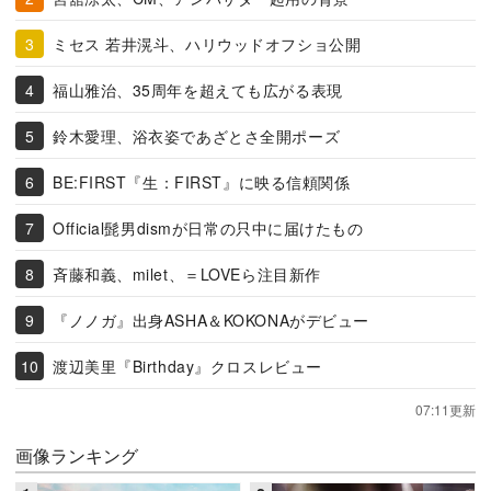
ミセス 若井滉斗、ハリウッドオフショ公開
福山雅治、35周年を超えても広がる表現
鈴木愛理、浴衣姿であざとさ全開ポーズ
BE:FIRST『生：FIRST』に映る信頼関係
Official髭男dismが日常の只中に届けたもの
斉藤和義、milet、＝LOVEら注目新作
『ノノガ』出身ASHA＆KOKONAがデビュー
渡辺美里『Birthday』クロスレビュー
07:11更新
画像ランキング