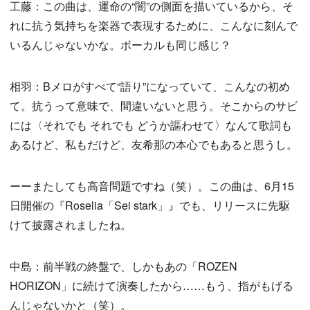
工藤：この曲は、運命の“闇”の側面を描いているから、そ
れに抗う気持ちを楽器で表現するために、こんなに刻んで
いるんじゃないかな。ボーカルも同じ感じ？
相羽：Bメロがすべて“語り”になっていて、こんなの初め
て。抗うって意味で、間違いないと思う。そこからのサビ
には〈それでも それでも どうか謳わせて〉なんて歌詞も
あるけど、私もだけど、友希那の本心でもあると思うし。
ーーまたしても高音問題ですね（笑）。この曲は、6月15
日開催の『Roselia「Sei stark」』でも、リリースに先駆
けて披露されましたね。
中島：前半戦の終盤で、しかもあの「ROZEN
HORIZON」に続けて演奏したから……もう、指がもげる
んじゃないかと（笑）。