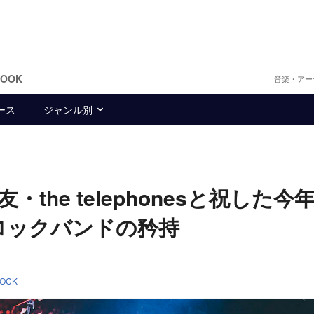
BOOK
音楽・アー
ース
ジャンル別
t、盟友・the telephonesと祝した今
ロックバンドの矜持
OCK