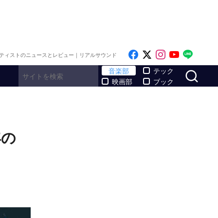
Like on Facebook
Follow on x
Follow on I
Follow o
Follo
ティストのニュースとレビュー｜リアルサウンド
サ
音楽部
テック
映画部
ブック
年の