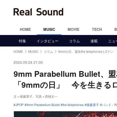
HOME
MUSIC
MOVIE
TECH
特集
インタビュー
コラム
連載
ニュ
HOME
MUSIC
コラム
9mmの日、盟友the telephonesと2マン
2024.09.24 21:00
9mm Parabellum Bulle
「9mmの日」 今を生きる
文＝後藤寛子
、写真＝西槇太一
JPOP
9mm Parabellum Bullet
the telephones
後藤寛子
バンド・R