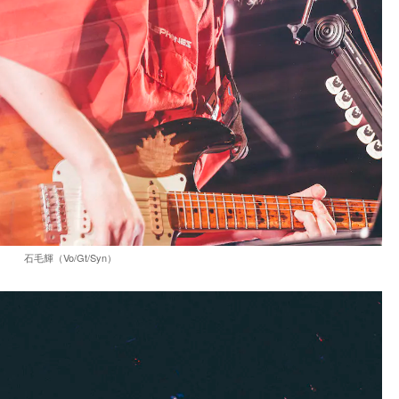
石毛輝（Vo/Gt/Syn）