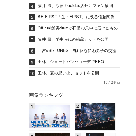
藤井 風、原宿のadidas店外にファン殺到
BE:FIRST『生：FIRST』に映る信頼関係
Official髭男dismが日常の只中に届けたもの
藤井 風、学生時代の秘蔵カットを公開
二宮×SixTONES、丸山×なにわ男子の交流
王林、ショートパンツコーデでBBQ
王林、夏の思い出ショットを公開
17:12更新
画像ランキング