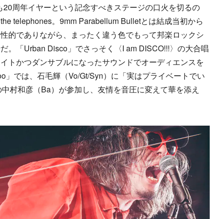
Mも20周年イヤーという記念すべきステージの口火を切るの
ephones。9mm Parabellum Bulletとは結成当初から
個性的でありながら、まったく違う色でもって邦楽ロックシ
rban Disco」でさっそく〈I am DISCO!!!〉の大合唱
タイトかつダンサブルになったサウンドでオーディエンスを
ooooo」では、石毛輝（Vo/Gt/Syn）に「実はプライベートでい
の中村和彦（Ba）が参加し、友情を音圧に変えて華を添え