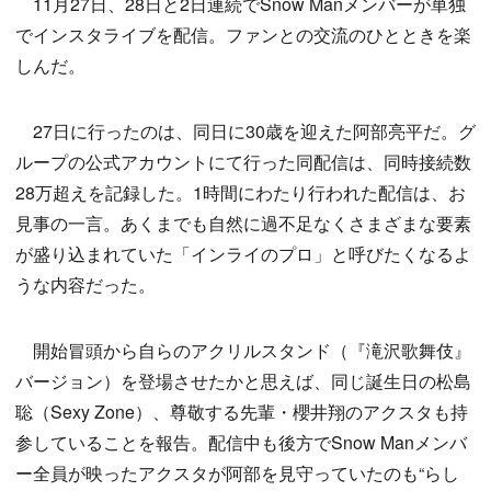
11月27日、28日と2日連続でSnow Manメンバーが単独
でインスタライブを配信。ファンとの交流のひとときを楽
しんだ。
27日に行ったのは、同日に30歳を迎えた阿部亮平だ。グ
ループの公式アカウントにて行った同配信は、同時接続数
28万超えを記録した。1時間にわたり行われた配信は、お
見事の一言。あくまでも自然に過不足なくさまざまな要素
が盛り込まれていた「インライのプロ」と呼びたくなるよ
うな内容だった。
開始冒頭から自らのアクリルスタンド（『滝沢歌舞伎』
バージョン）を登場させたかと思えば、同じ誕生日の松島
聡（Sexy Zone）、尊敬する先輩・櫻井翔のアクスタも持
参していることを報告。配信中も後方でSnow Manメンバ
ー全員が映ったアクスタが阿部を見守っていたのも“らし