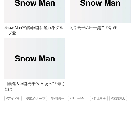
Snow Man宮舘×阿部に溢れるグル
阿部亮平の唯一無二の活躍
ープ愛
目黒蓮＆阿部亮平“めめあべ”の尊さ
とは
アイドル
男性グループ
阿部亮平
Snow Man
竹上尋子
宮舘涼太