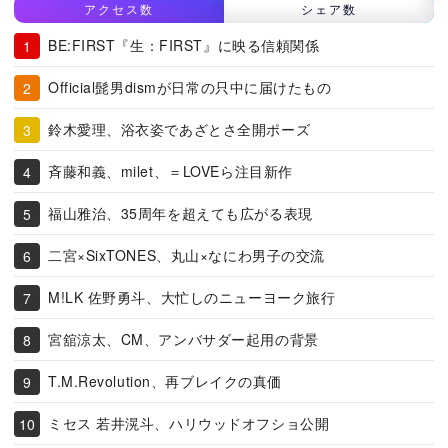
アクセス数
シェア数
BE:FIRST『生：FIRST』に映る信頼関係
Official髭男dismが日常の只中に届けたもの
鈴木愛理、浴衣姿であざとさ全開ポーズ
斉藤和義、milet、＝LOVEら注目新作
福山雅治、35周年を超えても広がる表現
二宮×SixTONES、丸山×なにわ男子の交流
M!LK 佐野勇斗、大忙しのニューヨーク旅行
宮舘涼太、CM、アンバサダー起用の背景
T.M.Revolution、再ブレイクの真価
ミセス 若井滉斗、ハリウッドオフショ公開