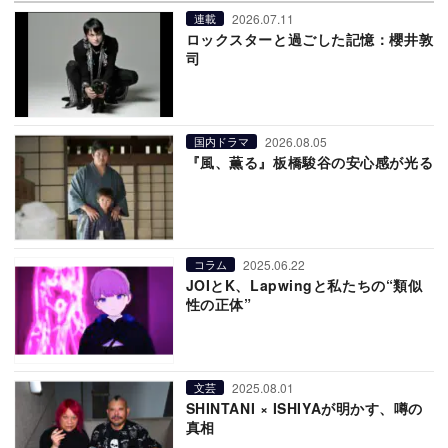
2026.07.11
連載
ロックスターと過ごした記憶：櫻井敦
司
2026.08.05
国内ドラマ
『風、薫る』板橋駿谷の安心感が光る
2025.06.22
コラム
JOIとK、Lapwingと私たちの“類似
性の正体”
2025.08.01
文芸
SHINTANI × ISHIYAが明かす、噂の
真相