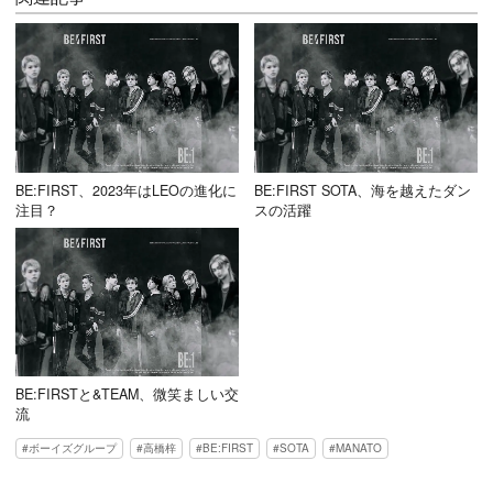
BE:FIRST、2023年はLEOの進化に
BE:FIRST SOTA、海を越えたダン
注目？
スの活躍
BE:FIRSTと&TEAM、微笑ましい交
流
ボーイズグループ
高橋梓
BE:FIRST
SOTA
MANATO