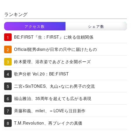
ランキング
アクセス数
シェア数
BE:FIRST『生：FIRST』に映る信頼関係
Official髭男dismが日常の只中に届けたもの
鈴木愛理、浴衣姿であざとさ全開ポーズ
歌声分析 Vol.20：BE:FIRST
二宮×SixTONES、丸山×なにわ男子の交流
福山雅治、35周年を超えても広がる表現
斉藤和義、milet、＝LOVEら注目新作
T.M.Revolution、再ブレイクの真価