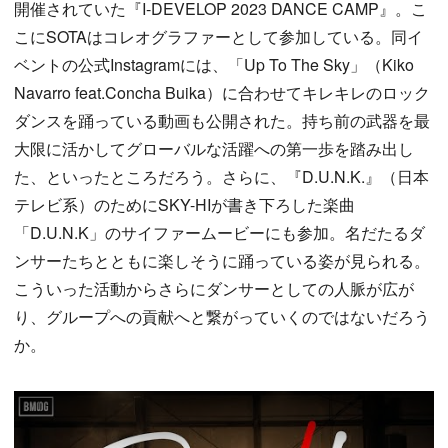
開催されていた『I-DEVELOP 2023 DANCE CAMP』。こ
こにSOTAはコレオグラファーとして参加している。同イ
ベントの公式Instagramには、「Up To The Sky」（Kiko
Navarro feat.Concha Buika）に合わせてキレキレのロック
ダンスを踊っている動画も公開された。持ち前の武器を最
大限に活かしてグローバルな活躍への第一歩を踏み出し
た、といったところだろう。さらに、『D.U.N.K.』（日本
テレビ系）のためにSKY-HIが書き下ろした楽曲
「D.U.N.K」のサイファームービーにも参加。名だたるダ
ンサーたちとともに楽しそうに踊っている姿が見られる。
こういった活動からさらにダンサーとしての人脈が広が
り、グループへの貢献へと繋がっていくのではないだろう
か。