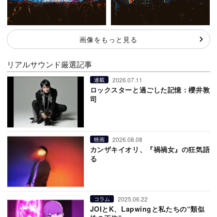
画像をもっと見る
リアルサウンド厳選記事
2026.07.11
連載
ロックスターと過ごした記憶：櫻井敦
司
2026.08.08
映画
カンザキイオリ、『禍禍女』の狂気語
る
2025.06.22
コラム
JOIとK、Lapwingと私たちの“類似