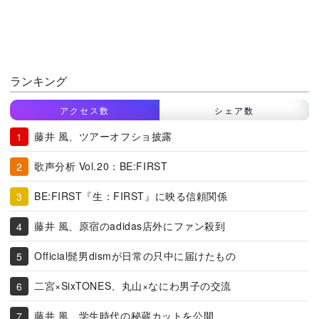
ランキング
アクセス数
シェア数
藤井 風、ツアーオフショ披露
歌声分析 Vol.20：BE:FIRST
BE:FIRST『生：FIRST』に映る信頼関係
藤井 風、原宿のadidas店外にファン殺到
Official髭男dismが日常の只中に届けたもの
二宮×SixTONES、丸山×なにわ男子の交流
藤井 風、学生時代の秘蔵カットを公開