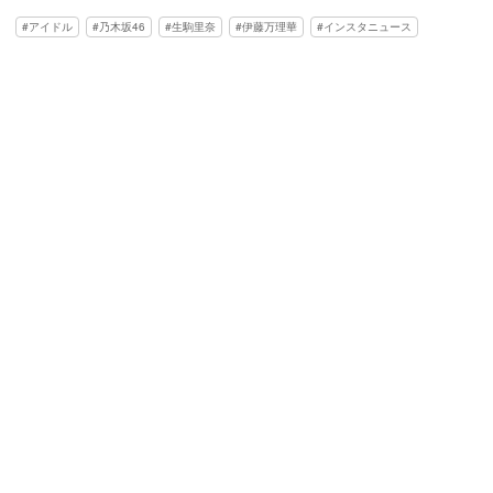
アイドル
乃木坂46
生駒里奈
伊藤万理華
インスタニュース