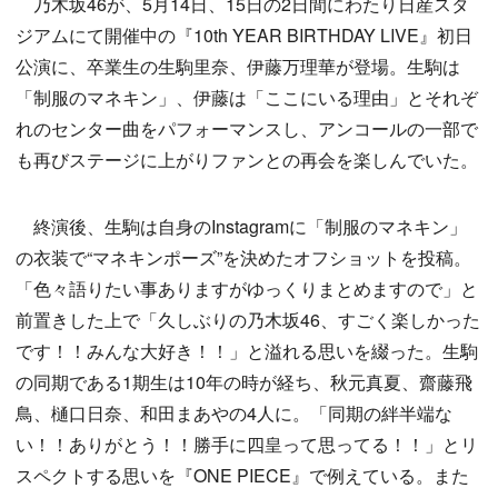
乃木坂46が、5月14日、15日の2日間にわたり日産スタ
ジアムにて開催中の『10th YEAR BIRTHDAY LIVE』初日
公演に、卒業生の生駒里奈、伊藤万理華が登場。生駒は
「制服のマネキン」、伊藤は「ここにいる理由」とそれぞ
れのセンター曲をパフォーマンスし、アンコールの一部で
も再びステージに上がりファンとの再会を楽しんでいた。
終演後、生駒は自身のInstagramに「制服のマネキン」
の衣装で“マネキンポーズ”を決めたオフショットを投稿。
「色々語りたい事ありますがゆっくりまとめますので」と
前置きした上で「久しぶりの乃木坂46、すごく楽しかった
です！！みんな大好き！！」と溢れる思いを綴った。生駒
の同期である1期生は10年の時が経ち、秋元真夏、齋藤飛
鳥、樋口日奈、和田まあやの4人に。「同期の絆半端な
い！！ありがとう！！勝手に四皇って思ってる！！」とリ
スペクトする思いを『ONE PIECE』で例えている。また