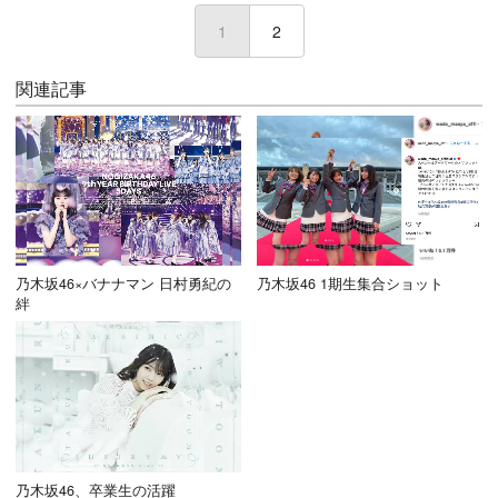
1
(current)
2
関連記事
乃木坂46×バナナマン 日村勇紀の
乃木坂46 1期生集合ショット
絆
乃木坂46、卒業生の活躍