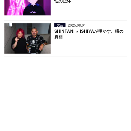
性の正体”
2025.08.01
文芸
SHINTANI × ISHIYAが明かす、噂の
真相