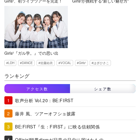
Girls²、初ライブツアーを完走！
Girls²が挑戦する“新しい魅せ方”
Girls²『ガル学。』での思い出
LDH
DANCE
佐藤結衣
VOCAL
Girls²
はぎひさこ
ランキング
アクセス数
シェア数
歌声分析 Vol.20：BE:FIRST
藤井 風、ツアーオフショ披露
BE:FIRST『生：FIRST』に映る信頼関係
Official髭男dismが日常の只中に届けたもの