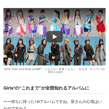
Play
Girls² Then and Now (JUMP! - ミルミル～未来ミエル～ - キセキ - チュワパネ!
- 80's Lover)
Girls²の“これまで”が全部知れるアルバムに
ーー待ちに待った1stアルバムですね。皆さんの心境はい
かがですか？