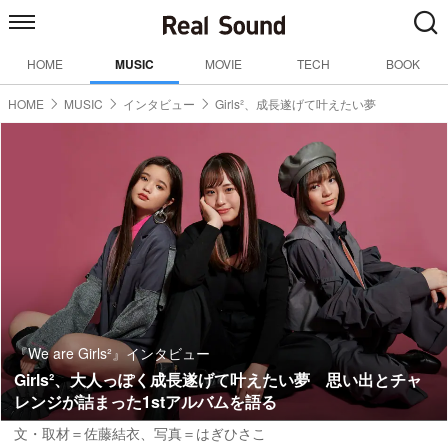
HOME
MUSIC
MOVIE
TECH
BOOK
HOME
MUSIC
インタビュー
Girls²、成長遂げて叶えたい夢
『We are Girls²』インタビュー
Girls²、大人っぽく成長遂げて叶えたい夢 思い出とチャ
レンジが詰まった1stアルバムを語る
文・取材＝佐藤結衣
、
写真＝はぎひさこ