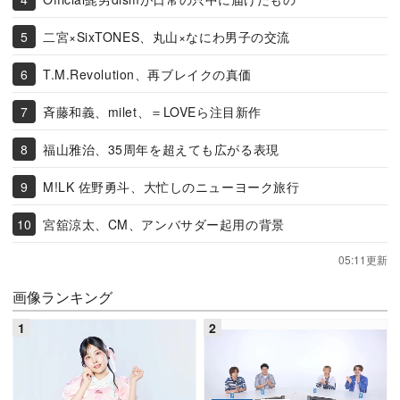
二宮×SixTONES、丸山×なにわ男子の交流
T.M.Revolution、再ブレイクの真価
斉藤和義、milet、＝LOVEら注目新作
福山雅治、35周年を超えても広がる表現
M!LK 佐野勇斗、大忙しのニューヨーク旅行
宮舘涼太、CM、アンバサダー起用の背景
05:11更新
画像ランキング