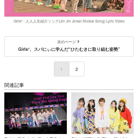
Girls² - 人人人生紹介ソング(Jin Jin Jinsei Shokai Song) Lyric Video
次のページ
Girls²、スバにぃに学んだ“ひたむきに取り組む姿勢”
1
(current)
2
関連記事