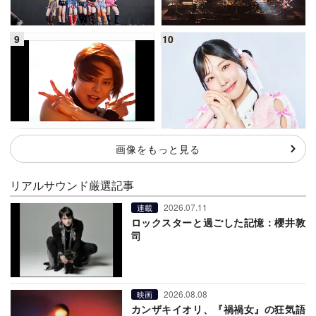
画像をもっと見る
リアルサウンド厳選記事
2026.07.11
連載
ロックスターと過ごした記憶：櫻井敦
司
2026.08.08
映画
カンザキイオリ、『禍禍女』の狂気語