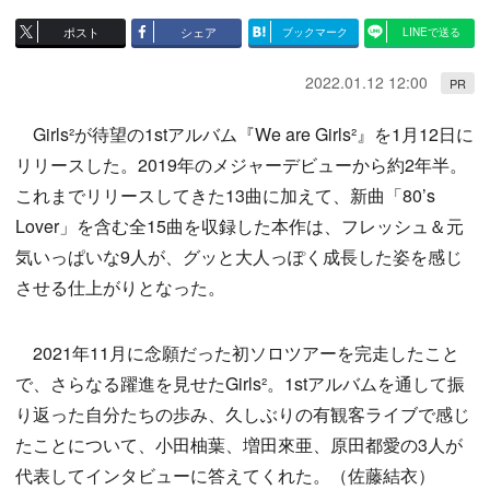
ポスト
シェア
ブックマーク
LINEで送る
2022.01.12 12:00
PR
Girls²が待望の1stアルバム『We are Girls²』を1月12日に
リリースした。2019年のメジャーデビューから約2年半。
これまでリリースしてきた13曲に加えて、新曲「80’s
Lover」を含む全15曲を収録した本作は、フレッシュ＆元
気いっぱいな9人が、グッと大人っぽく成長した姿を感じ
させる仕上がりとなった。
2021年11月に念願だった初ソロツアーを完走したこと
で、さらなる躍進を見せたGirls²。1stアルバムを通して振
り返った自分たちの歩み、久しぶりの有観客ライブで感じ
たことについて、小田柚葉、増田來亜、原田都愛の3人が
代表してインタビューに答えてくれた。（佐藤結衣）