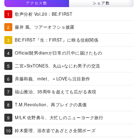
アクセス数
シェア数
歌声分析 Vol.20：BE:FIRST
藤井 風、ツアーオフショ披露
BE:FIRST『生：FIRST』に映る信頼関係
Official髭男dismが日常の只中に届けたもの
二宮×SixTONES、丸山×なにわ男子の交流
斉藤和義、milet、＝LOVEら注目新作
福山雅治、35周年を超えても広がる表現
T.M.Revolution、再ブレイクの真価
M!LK 佐野勇斗、大忙しのニューヨーク旅行
鈴木愛理、浴衣姿であざとさ全開ポーズ