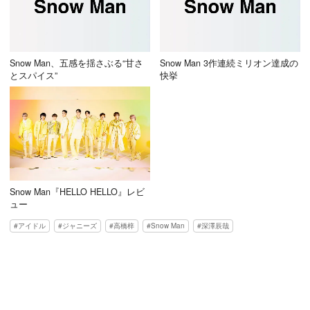
Snow Man、五感を揺さぶる“甘さ
Snow Man 3作連続ミリオン達成の
とスパイス”
快挙
Snow Man『HELLO HELLO』レビ
ュー
アイドル
ジャニーズ
高橋梓
Snow Man
深澤辰哉