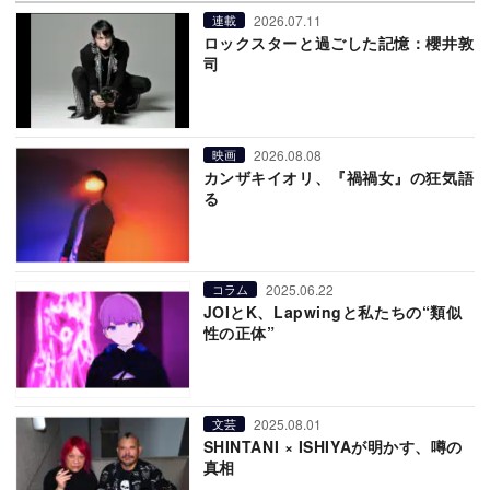
2026.07.11
連載
ロックスターと過ごした記憶：櫻井敦
司
2026.08.08
映画
カンザキイオリ、『禍禍女』の狂気語
る
2025.06.22
コラム
JOIとK、Lapwingと私たちの“類似
性の正体”
2025.08.01
文芸
SHINTANI × ISHIYAが明かす、噂の
真相