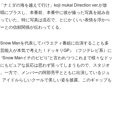
の海を越えて行け」koji mukai Direction ver.が放
歌唱にプラスし、本番前、本番中に彼が撮った写真を組み合
なっていた。特に写真は流石で、とにかくいい表情を浮かべ
バーとの信頼関係が伝わってくる。
now Manを代表してバラエティ番組に出演することも多
芸能人が本気で考えた！ドッキリGP』（フジテレビ系）に
“Snow Manイチのビビり”と言われつつこれまで様々なドッ
りにもピュアな反応は思わず笑ってしまうもので、スタジオ
る。一方で、メンバーの阿部亮平とともに出演しているジュ
Mでは、アイドルらしいクールで美しい姿を披露。このギャップも