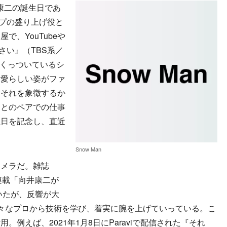
井康二の誕生日であ
ープの盛り上げ役と
で、YouTubeや
下さい』（TBS系／
とくっついているシ
と愛らしい姿がファ
。それを象徴するか
ーとのペアでの仕事
生日を記念し、直近
Snow Man
メラだ。雑誌
回連載「向井康二が
いたが、反響が大
々なプロから技術を学び、着実に腕を上げていっている。こ
例えば、2021年1月8日にParaviで配信された『それ