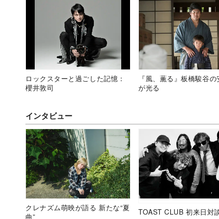
ロックスターと過ごした記憶：
『風、薫る』板橋駿谷の
櫻井敦司
が光る
インタビュー
クレナズム萌映が語る 新たな“夏
TOAST CLUB 初来日対
曲”