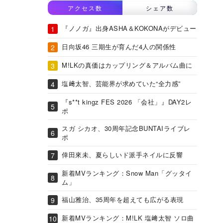
アクセス数
シェア数
『ノノガ』出身ASHA＆KOKONAがデビュー
日向坂46 三期生が育んだ4人の関係性
M!LKの真価はカップリング＆アルバム曲に
塩﨑太智、芸能界が求めていた“全力感”
『s**t kingz FES 2026 「会社」』DAY2レ
ポ
スガ シカオ、30周年記念BUNTAIライブレ
ポ
倖田來未、夏らしいド派手ネイルに反響
新着MVランキング：Snow Man「グッタイ
ム」
福山雅治、35周年を超えても広がる表現
新着MVランキング：M!LK 塩﨑太智 ソロ曲