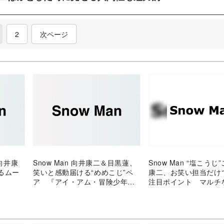
current)
2
次ページ
×向井康
Snow Man 向井康二＆目黒蓮、
Snow Man “塩こうじ
るムー
笑いと感動届ける“めめこじ”ペ
康二、お笑い担当だけ
ア 『アイ・アム・冒険少年』
注目ポイント マルチ
で輝くパーソナルな魅力
ーマンス力とピュアさ