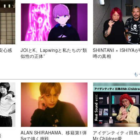
安心感
JOIとK、Lapwingと私たちの“類
SHINTANI × ISHIY
似性の正体”
噂の真相
も
ALAN SHIRAHAMA、移籍第1弾
アイデンティティ田島
談
Sgで描く挑戦
Mr.Children愛