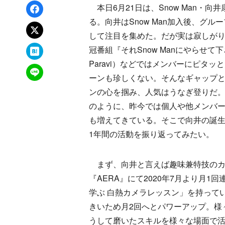
Facebookでシェア
本日6月21日は、Snow Man・向
る。向井はSnow Man加入後、グル
xでポスト
して注目を集めた。だが実は寂しがり屋
はてなブックマーク
冠番組『それSnow Manにやらせて
Paravi）などではメンバーにピタッ
LINEで送る
ーンも珍しくない。そんなギャップ
ンの心を掴み、人気はうなぎ登りだ
のように、昨今では個人や他メンバ
も増えてきている。そこで向井の誕
1年間の活動を振り返ってみたい。
まず、向井と言えば趣味兼特技のカ
『AERA』にて2020年7月より月1
学ぶ 白熱カメラレッスン」を持って
きいため月2回へとパワーアップ。様
うして磨いたスキルを様々な場面で活用。