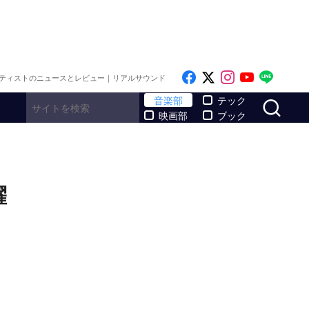
Like on Facebook
Follow on x
Follow on I
Follow o
Follo
ティストのニュースとレビュー｜リアルサウンド
サ
音楽部
テック
映画部
ブック
活躍