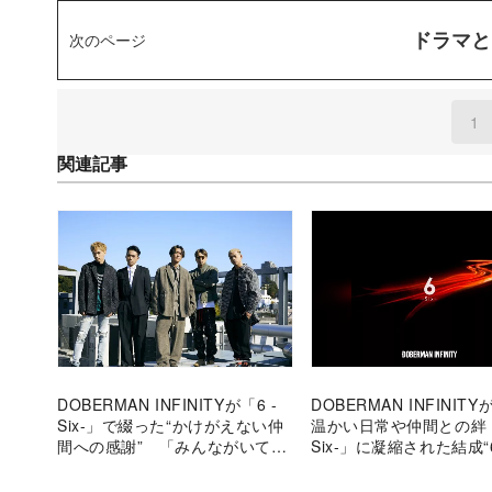
ドラマと
次のページ
1
(
関連記事
DOBERMAN INFINITYが「6 -
DOBERMAN INFINIT
Six-」で綴った“かけがえない仲
温かい日常や仲間との絆 
間への感謝” 「みんながいてく
Six-」に凝縮された結成“
れるから自分らしくいられる」
えたグループの歩みとこ