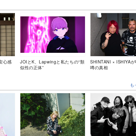
安心感
JOIとK、Lapwingと私たちの“類
SHINTANI × ISHIY
似性の正体”
噂の真相
も