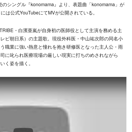
日発売のシングル『konomama』より、表題曲「konomama」が
には公式YouTubeにてMVが公開されている。
XILE TRIBE・白濱亜嵐が自身初の医師役として主演を務める土
テレビ朝日系）の主題歌。現役外科医・中山祐次郎の同名小
いう職業に強い熱意と憧れを抱き研修医となった主人公・雨
上司に叱られ医療現場の厳しい現実に打ちのめされながら
ていく姿を描く。