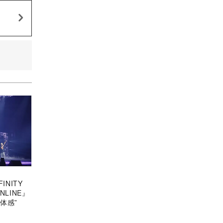
INITY
NLINE』
体感”