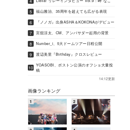
Liella! リレーインタビュー Vol.9：岬 なこ
福山雅治、35周年を超えても広がる表現
『ノノガ』出身ASHA＆KOKONAがデビュー
宮舘涼太、CM、アンバサダー起用の背景
Number_i、5大ドームツアー日程公開
渡辺美里『Birthday』クロスレビュー
YOASOBI、ボストン公演のオフショ大量投
稿
14:12更新
画像ランキング