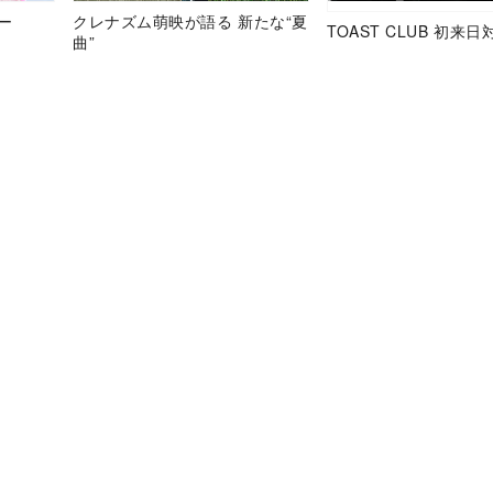
ュー
クレナズム萌映が語る 新たな“夏
TOAST CLUB 初来日
曲”