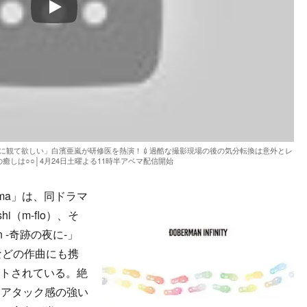
Play
る人に観て欲しい」白濱亜嵐が研修医を熱演！💉過酷な撮影現場の後の気分転換は意外とレ
癒しは○○│4月24日土曜よる11時半アベマ配信開始
ma」は、同ドラマ
hi（m-flo）、そ
ion -奇跡の夜に-」
夜-」などの作曲にも携
ジットされている。絶
るアタック感の強い