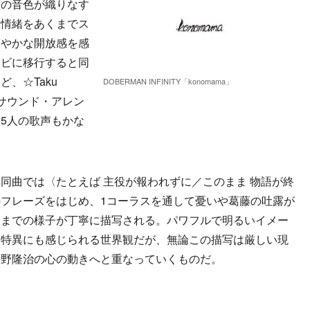
スの音色が織りなす
い情緒をあくまでス
爽やかな開放感を感
サビに移行すると同
、☆Taku
DOBERMAN INFINITY「konomama」
所がサウンド・アレン
5人の歌声もかな
曲では〈たとえば 主役が報われずに／このまま 物語が終
フレーズをはじめ、1コーラスを通して憂いや葛藤の吐露が
くまでの様子が丁寧に描写される。パワフルで明るいイメー
し特異にも感じられる世界観だが、無論この描写は厳しい現
雨野隆治の心の動きへと重なっていくものだ。