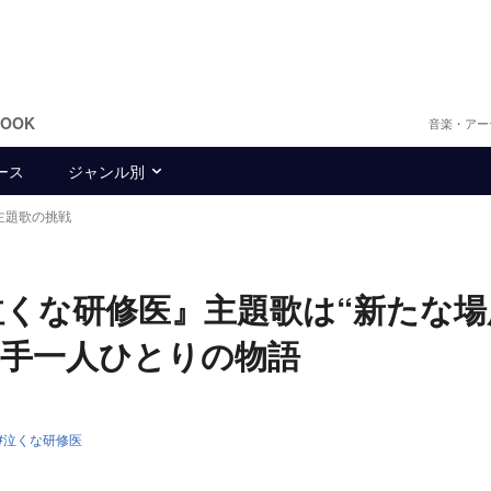
BOOK
音楽・アー
ース
ジャンル別
』主題歌の挑戦
Y、『泣くな研修医』主題歌は“新たな
き手一人ひとりの物語
泣くな研修医