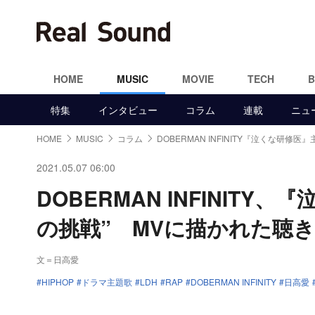
HOME
MUSIC
MOVIE
TECH
特集
インタビュー
コラム
連載
ニュ
HOME
MUSIC
コラム
DOBERMAN INFINITY『泣くな研修医
2021.05.07 06:00
DOBERMAN INFINIT
の挑戦” MVに描かれた聴
文＝日高愛
HIPHOP
ドラマ主題歌
LDH
RAP
DOBERMAN INFINITY
日高愛