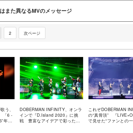
はまた異なるMVのメッセージ
current)
2
次ページ
Yが歌う、
DOBERMAN INFINITY、オンラ
これぞDOBERMAN INF
「6 -
インで『D.Island 2020』に挑
の“真骨頂” 『LIVE×O
6”年迎
戦 豊富なアイデアで彩った
で見せた“ファンとの一
れから
『LIVE×ONLINE
IMAGINATION』