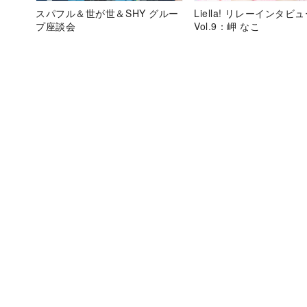
スパフル＆世が世＆SHY グルー
Liella! リレーインタビ
プ座談会
Vol.9：岬 なこ