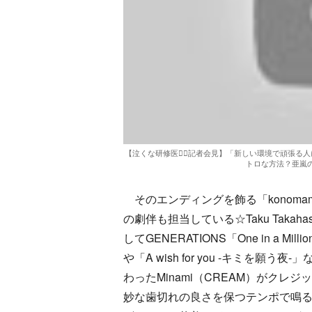
【泣くな研修医👨‍⚕記者会見】「新しい環境で頑張
トロな方法？亜嵐の
そのエンディングを飾る「konoma
の劇伴も担当している☆Taku Takahas
してGENERATIONS「One in a Mill
や「A wish for you -キミを願う
わったMinami（CREAM）がクレ
妙な歯切れの良さを保つテンポで鳴