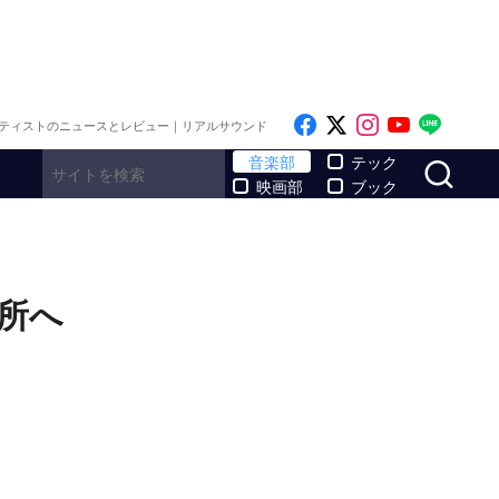
Like on Facebook
Follow on x
Follow on I
Follow o
Follo
ティストのニュースとレビュー｜リアルサウンド
サ
音楽部
テック
映画部
ブック
場所へ