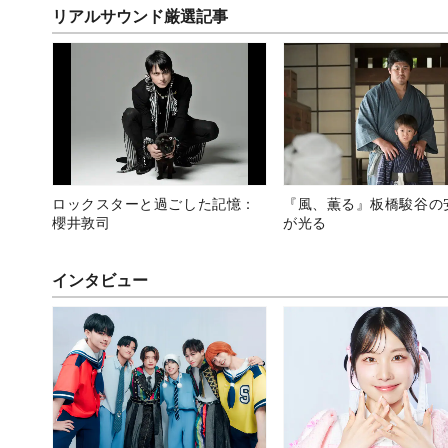
リアルサウンド厳選記事
ロックスターと過ごした記憶：
『風、薫る』板橋駿谷の
櫻井敦司
が光る
インタビュー