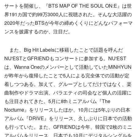
サートを開催し、『BTS MAP OF THE SOUL ON:E』は世
界191カ国で約99万3000人に視聴された。そんな大活躍の
2020年だったBTSが今年の締めくくりにどんなパフォーマ
ンスを披露するのか、注目だ。
また、Big Hit Labelsに移籍したことで話題を呼んだ
NU'ESTとGFRIENDもコンサートに参加する。NU'EST
は、Wanna Oneのメンバーとして活動していたMINHYUN
が昨年から復帰したことで5人による完全体での活動が定
着しつつある。加えて、グループとしてだけではなく、楽
曲制作やドラマ出演、バラエティの司会など個人の活躍に
も注目されてきた。5月に8thミニアルバム『The
Nocturne』をリリースしたほか、10月には5年ぶりの日本
アルバム『DRIVE』をリリース、久しぶりに日本での活動
も行っていた。また、GFRIENDは今年、韓国で2枚のミニ
アルバムをリリース、日本でも10月にデジタルシングルを