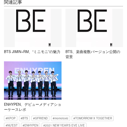
関連記事
BTS JIMIN×RM、“ミニモニ”の魅力
BTS、楽曲複数バージョン公開の
背景
ENHYPEN、デビューメディアショ
ーケースレポ
KPOP
BTS
GFRIEND
momotoxic
TOMORROW X TOGETHER
NU’EST
ENHYPEN
2021 NEW YEAR'S EVE LIVE