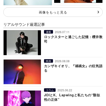
画像をもっと見る
リアルサウンド厳選記事
2026.07.11
連載
ロックスターと過ごした記憶：櫻井敦
司
2026.08.08
映画
カンザキイオリ、『禍禍女』の狂気語
る
2025.06.22
コラム
JOIとK、Lapwingと私たちの“類似
性の正体”