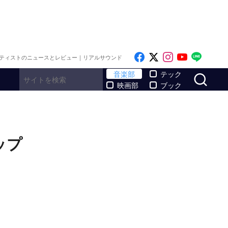
Like on Facebook
Follow on x
Follow on I
Follow o
Follo
ティストのニュースとレビュー｜リアルサウンド
サ
音楽部
テック
映画部
ブック
ップ