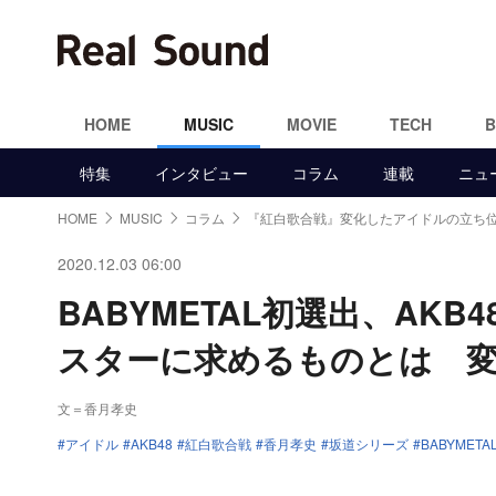
HOME
MUSIC
MOVIE
TECH
特集
インタビュー
コラム
連載
ニュ
HOME
MUSIC
コラム
『紅白歌合戦』変化したアイドルの立ち
2020.12.03 06:00
BABYMETAL初選出、AK
スターに求めるものとは 
文＝香月孝史
アイドル
AKB48
紅白歌合戦
香月孝史
坂道シリーズ
BABYMETA