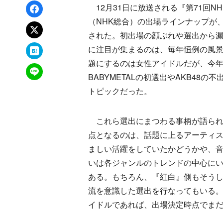
Facebookでシェア
12月31日に放送される『第71回N
（NHK総合）の出場ラインナップが、
xでポスト
された。初出場の顔ぶれや選出から
はてなブックマーク
に注目が集まるのは、毎年恒例の風
題にするのは女性アイドルだが、今
LINEで送る
BABYMETALの初選出やAKB48の
トピックだった。
これら選出にまつわる事柄が語られ
点となるのは、話題に上るアーティ
ましい活躍をしていたかどうかや、
いは各ジャンルのトレンドの中心に
ある。もちろん、『紅白』側もそう
流を意識した選出を行なってもいる。2
イドルであれば、出場決定時点でまだ