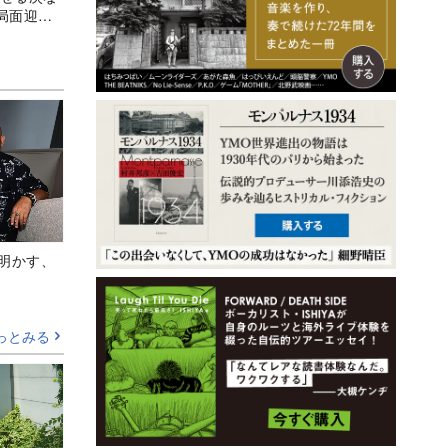
局面迎え
Aが明かす、
っとみる