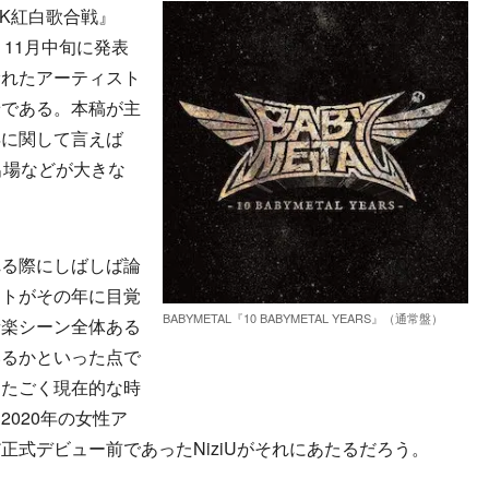
HK紅白歌合戦』
11月中旬に発表
漏れたアーティスト
景である。本稿が主
年に関して言えば
不出場などが大きな
る際にしばしば論
ストがその年に目覚
BABYMETAL『10 BABYMETAL YEARS』（通常盤）
音楽シーン全体ある
いるかといった点で
したごく現在的な時
020年の女性ア
正式デビュー前であったNiziUがそれにあたるだろう。