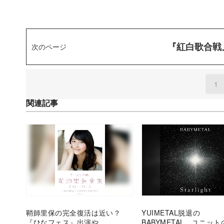
『紅白歌合戦
次のページ
1
(
関連記事
鞘師里保の完全復活は近い？
YUIMETAL脱退の
『ひなフェス』出演や
BABYMETAL、ユニッ