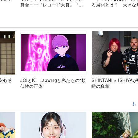
舞台ーー『レコード大賞』『紅
る展開とは？ 大きな
白』を振り返る
た2組の動きから考察
安心感
JOIとK、Lapwingと私たちの“類
SHINTANI × ISHIY
似性の正体”
噂の真相
も