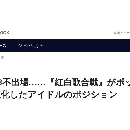
BOOK
音楽・アー
ース
ジャンル別
位置
B48不出場……『紅白歌合戦』がポ
変化したアイドルのポジション
L