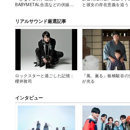
BABYMETAL合流などの伏線を
と彼女の存在意義を追う
読む
リアルサウンド厳選記事
ロックスターと過ごした記憶：
『風、薫る』板橋駿谷の
櫻井敦司
が光る
インタビュー