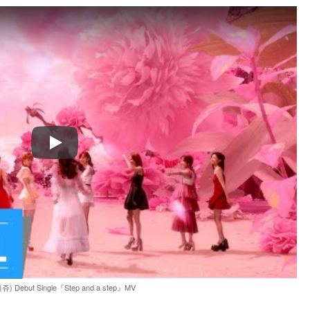
Play
니쥬) Debut Single『Step and a step』MV