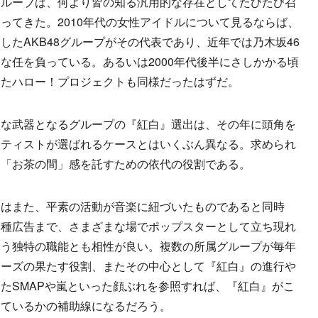
ループは、何より皆の知る汎用的な存在としてたびたび召
ってきた。2010年代の女性アイドルについて見るならば、
したAKB48グループがその代表であり、近年では乃木坂46
な任を負っている。あるいは2000年代後半にさしかかる頃
したハロー！プロジェクトも同様だったはずだ。
な武器となるグループの『紅白』選出は、その年に頭角を
ーティストが選ばれるケースとはいくぶん異なる。求められ
、「お茶の間」感を託すための依代の役割である。
はまた、平素の活動が音楽に紐づいたものであると同時
各種広告まで、さまざまな場でポップスターとして立ち現れ
いう独特の職能とも相性が良い。複数の所属グループが毎年
ニーズの果たす役割、またその中心として『紅白』の進行や
たSMAPや嵐といった顔ぶれを参照すれば、『紅白』がこ
めているかの補助線になるだろう。