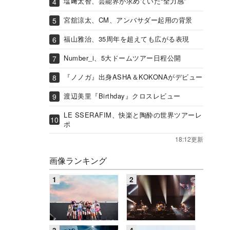
塩﨑太智、芸能界が求めていた“全力感”
宮舘涼太、CM、アンバサダー起用の背景
福山雅治、35周年を超えても広がる表現
Number_i、5大ドームツアー日程公開
『ノノガ』出身ASHA＆KOKONAがデビュー
渡辺美里『Birthday』クロスレビュー
LE SSERAFIM、快楽と陶酔の世界ツアーレ
ポ
18:12更新
画像ランキング