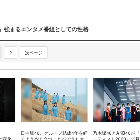
』強まるエンタメ番組としての性格
current)
2
次ページ
日向坂46、グループ結成4年を経
乃木坂46とAKB48が
トの変化
てようやく立つことができた大
ーティスト2020』で