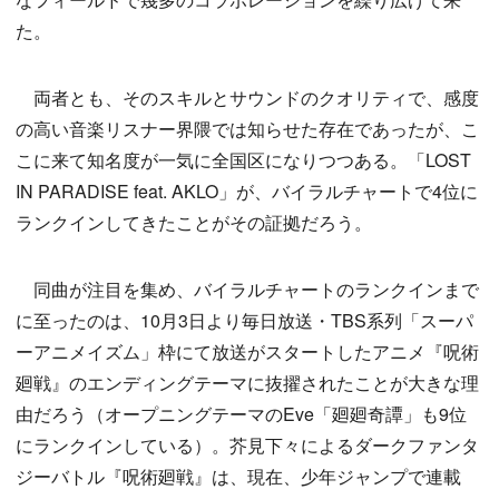
た。
両者とも、そのスキルとサウンドのクオリティで、感度
の高い音楽リスナー界隈では知らせた存在であったが、こ
こに来て知名度が一気に全国区になりつつある。「LOST
IN PARADISE feat. AKLO」が、バイラルチャートで4位に
ランクインしてきたことがその証拠だろう。
同曲が注目を集め、バイラルチャートのランクインまで
に至ったのは、10月3日より毎日放送・TBS系列「スーパ
ーアニメイズム」枠にて放送がスタートしたアニメ『呪術
廻戦』のエンディングテーマに抜擢されたことが大きな理
由だろう（オープニングテーマのEve「廻廻奇譚」も9位
にランクインしている）。芥見下々によるダークファンタ
ジーバトル『呪術廻戦』は、現在、少年ジャンプで連載