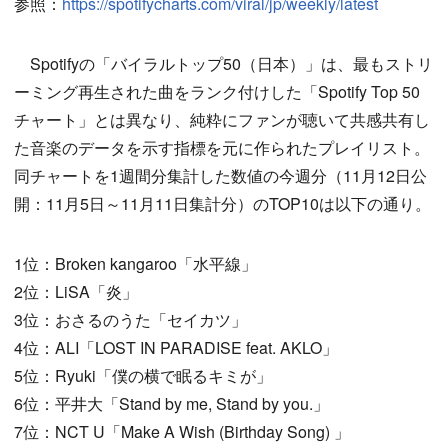
参照：
https://spotifycharts.com/viral/jp/weekly/latest
Spotifyの「バイラルトップ50（日本）」は、最もストリ
ーミング再生された曲をランク付けした「Spotify Top 50
チャート」とは異なり、純粋にファンが聴いて共感共有し
た音楽のデータを示す指標を元に作られたプレイリスト。
同チャートを1週間分集計した数値の今週分（11月12日公
開：11月5日～11月11日集計分）のTOP10は以下の通り。
1位：Broken kangaroo「水平線」
2位：LiSA「炎」
3位：おさるのうた「セイカツ」
4位：ALI「LOST IN PARADISE feat. AKLO」
5位：Ryuki「僕の横で眠るキミが」
6位：平井大「Stand by me, Stand by you.」
7位：NCT U「Make A Wish (Birthday Song) 」