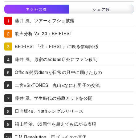
アクセス数
シェア数
藤井 風、ツアーオフショ披露
歌声分析 Vol.20：BE:FIRST
BE:FIRST『生：FIRST』に映る信頼関係
藤井 風、原宿のadidas店外にファン殺到
Official髭男dismが日常の只中に届けたもの
二宮×SixTONES、丸山×なにわ男子の交流
藤井 風、学生時代の秘蔵カットを公開
日向坂46、18thシングルリリース
福山雅治、35周年を超えても広がる表現
T.M.Revolution、再ブレイクの真価