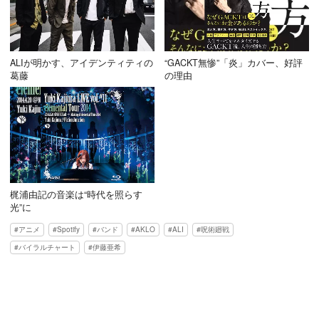
ALIが明かす、アイデンティティの
“GACKT無惨”「炎」カバー、好評
葛藤
の理由
梶浦由記の音楽は“時代を照らす
光”に
アニメ
Spotify
バンド
AKLO
ALI
呪術廻戦
バイラルチャート
伊藤亜希