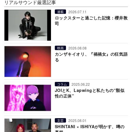
リアルサウンド厳選記事
2026.07.11
連載
ロックスターと過ごした記憶：櫻井敦
司
2026.08.08
映画
カンザキイオリ、『禍禍女』の狂気語
る
2025.06.22
コラム
JOIとK、Lapwingと私たちの“類似
性の正体”
2025.08.01
文芸
SHINTANI × ISHIYAが明かす、噂の