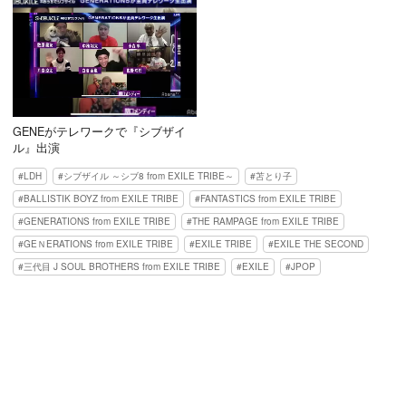
GENEがテレワークで『シブザイ
ル』出演
LDH
シブザイル ～シブ8 from EXILE TRIBE～
苫とり子
BALLISTIK BOYZ from EXILE TRIBE
FANTASTICS from EXILE TRIBE
GENERATIONS from EXILE TRIBE
THE RAMPAGE from EXILE TRIBE
GEＮERATIONS from EXILE TRIBE
EXILE TRIBE
EXILE THE SECOND
三代目 J SOUL BROTHERS from EXILE TRIBE
EXILE
JPOP