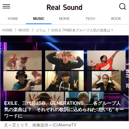
HOME
MUSIC
MOVIE
TECH
BOOK
HOME
MUSIC
コラム
EXILE TRIBE各グループ人気の楽曲は？
EXILE、三代目JSB、GENERATIONS……各グループ人
気の楽曲は？ それぞれの歌詞に込められた“想いも”キー
ワードに
文＝苫とり子、画像提供＝(C)AbemaTV