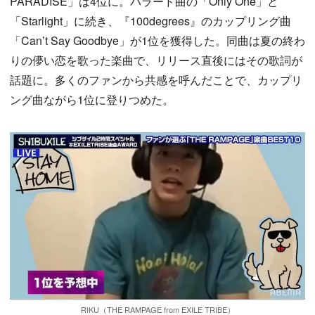
PARADISE」は4位に。バラード曲の「Only One」と
「Starlight」に続き、『100degrees』のカップリング曲
「Can’t Say Goodbye」が1位を獲得した。同曲は夏の終わ
りの儚い恋を歌った楽曲で、リリース直後にはその歌詞が
話題に。多くのファンから共感を呼んだことで、カップリ
ング曲ながら1位に登りつめた。
RIKU（THE RAMPAGE from EXILE TRIBE）