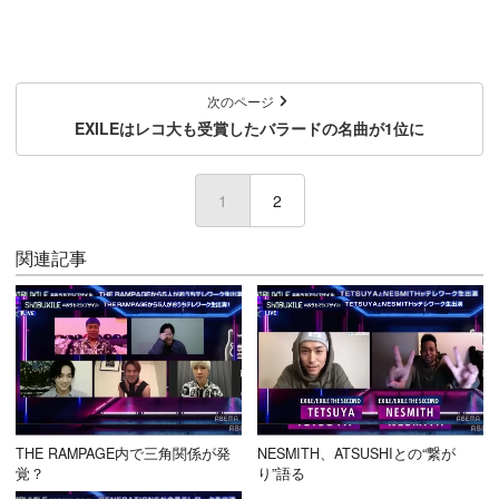
次のページ
EXILEはレコ大も受賞したバラードの名曲が1位に
1
(current)
2
関連記事
THE RAMPAGE内で三角関係が発
NESMITH、ATSUSHIとの“繋が
覚？
り”語る