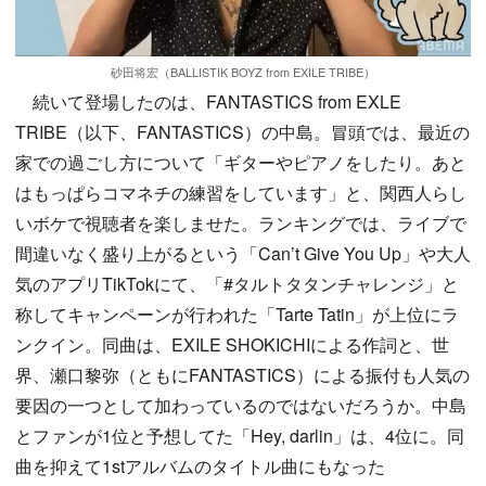
砂田将宏（BALLISTIK BOYZ from EXILE TRIBE）
続いて登場したのは、FANTASTICS from EXLE
TRIBE（以下、FANTASTICS）の中島。冒頭では、最近の
家での過ごし方について「ギターやピアノをしたり。あと
はもっぱらコマネチの練習をしています」と、関西人らし
いボケで視聴者を楽しませた。ランキングでは、ライブで
間違いなく盛り上がるという「Can’t Give You Up」や大人
気のアプリTikTokにて、「#タルトタタンチャレンジ」と
称してキャンペーンが行われた「Tarte Tatin」が上位にラ
ンクイン。同曲は、EXILE SHOKICHIによる作詞と、世
界、瀬口黎弥（ともにFANTASTICS）による振付も人気の
要因の一つとして加わっているのではないだろうか。中島
とファンが1位と予想してた「Hey, darlin」は、4位に。同
曲を抑えて1stアルバムのタイトル曲にもなった