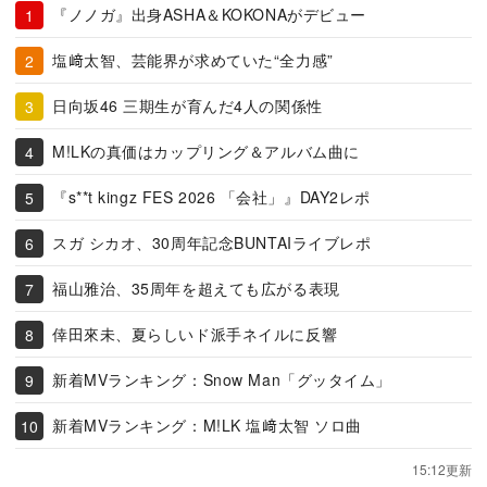
『ノノガ』出身ASHA＆KOKONAがデビュー
塩﨑太智、芸能界が求めていた“全力感”
日向坂46 三期生が育んだ4人の関係性
M!LKの真価はカップリング＆アルバム曲に
『s**t kingz FES 2026 「会社」』DAY2レポ
スガ シカオ、30周年記念BUNTAIライブレポ
福山雅治、35周年を超えても広がる表現
倖田來未、夏らしいド派手ネイルに反響
新着MVランキング：Snow Man「グッタイム」
新着MVランキング：M!LK 塩﨑太智 ソロ曲
15:12更新