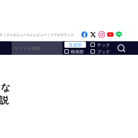
Like on Facebook
Follow on x
Follow on I
Follow o
Follo
ティストのニュースとレビュー｜リアルサウンド
サ
音楽部
テック
映画部
ブック
たな
説