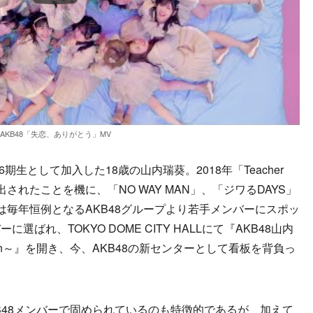
AKB48「失恋、ありがとう」MV
生として加入した18歳の山内瑞葵。2018年「Teacher
出されたことを機に、「NO WAY MAN」、「ジワるDAYS」
は毎年恒例となるAKB48グループより若手メンバーにスポッ
ばれ、TOKYO DOME CITY HALLにて『AKB48山内
ution～』を開き、今、AKB48の新センターとして看板を背負っ
48メンバーで固められているのも特徴的であるが、加えて