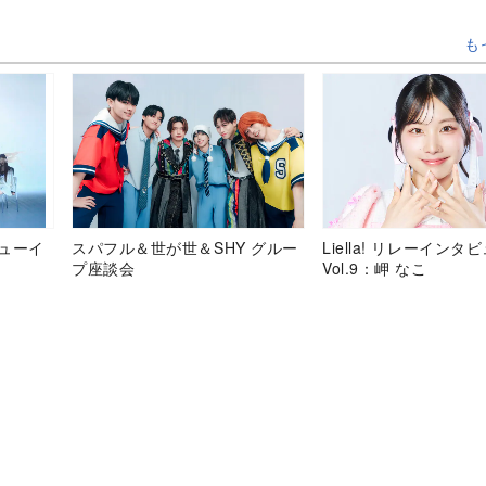
も
デビューイ
スパフル＆世が世＆SHY グルー
Liella! リレーインタ
プ座談会
Vol.9：岬 なこ