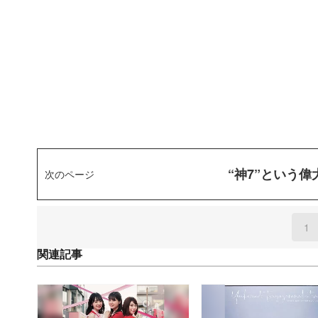
“神7”という
次のページ
1
(
関連記事