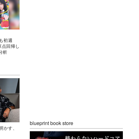
でも初週
原点回帰し
分析
blueprint book store
Aが明かす、