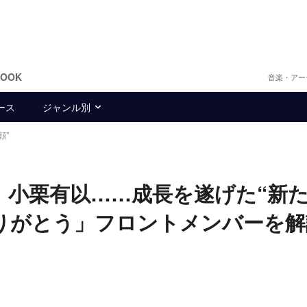
BOOK
音楽・アー
ース
ジャンル別
顔”
希、小栗有以……成長を遂げた“新
りがとう」フロントメンバーを解