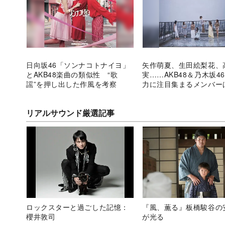
日向坂46「ソンナコトナイヨ」
矢作萌夏、生田絵梨花、
とAKB48楽曲の類似性 “歌
実……AKB48＆乃木坂4
謡”を押し出した作風を考察
力に注目集まるメンバー
リアルサウンド厳選記事
ロックスターと過ごした記憶：
『風、薫る』板橋駿谷の
櫻井敦司
が光る