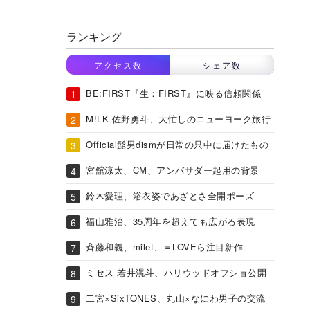
ランキング
アクセス数
シェア数
BE:FIRST『生：FIRST』に映る信頼関係
M!LK 佐野勇斗、大忙しのニューヨーク旅行
Official髭男dismが日常の只中に届けたもの
宮舘涼太、CM、アンバサダー起用の背景
鈴木愛理、浴衣姿であざとさ全開ポーズ
福山雅治、35周年を超えても広がる表現
斉藤和義、milet、＝LOVEら注目新作
ミセス 若井滉斗、ハリウッドオフショ公開
二宮×SixTONES、丸山×なにわ男子の交流