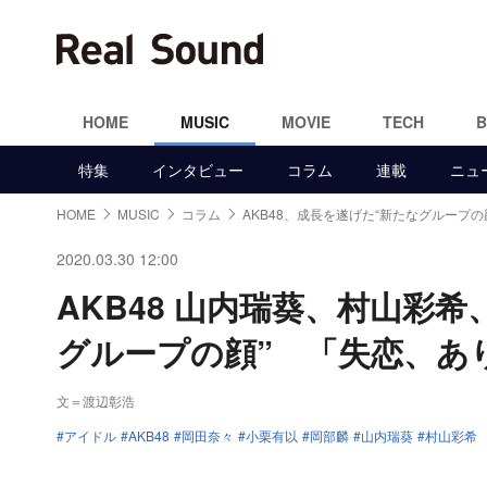
HOME
MUSIC
MOVIE
TECH
特集
インタビュー
コラム
連載
ニュ
HOME
MUSIC
コラム
AKB48、成長を遂げた“新たなグループの
2020.03.30 12:00
AKB48 山内瑞葵、村山彩
グループの顔” 「失恋、あ
文＝渡辺彰浩
アイドル
AKB48
岡田奈々
小栗有以
岡部麟
山内瑞葵
村山彩希