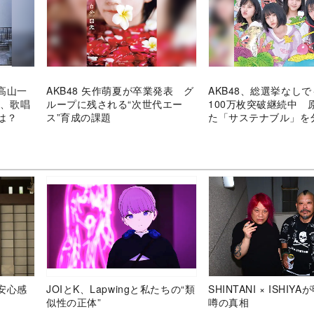
高山一
AKB48 矢作萌夏が卒業発表 グ
AKB48、総選挙なし
6、歌唱
ループに残される“次世代エー
100万枚突破継続中 
は？
ス”育成の課題
た「サステナブル」を
安心感
JOIとK、Lapwingと私たちの“類
SHINTANI × ISHIY
似性の正体”
噂の真相