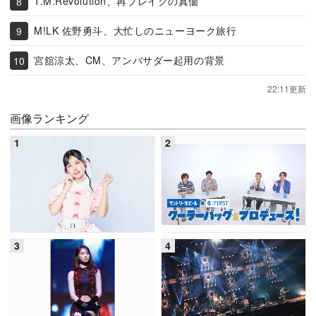
T.M.Revolution、再ブレイクの真価
M!LK 佐野勇斗、大忙しのニューヨーク旅行
宮舘涼太、CM、アンバサダー起用の背景
22:11更新
画像ランキング