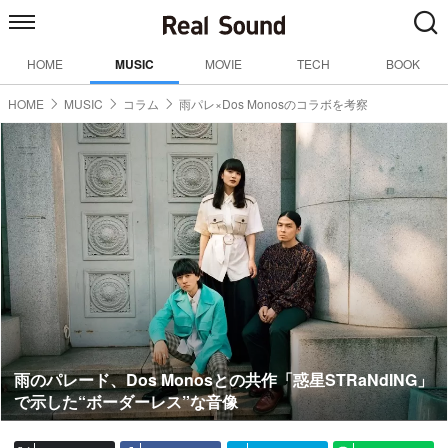
HOME
MUSIC
MOVIE
TECH
BOOK
HOME
MUSIC
コラム
雨パレ×Dos Monosのコラボを考察
雨のパレード、Dos Monosとの共作「惑星STRaNdING」
で示した“ボーダーレス”な音像