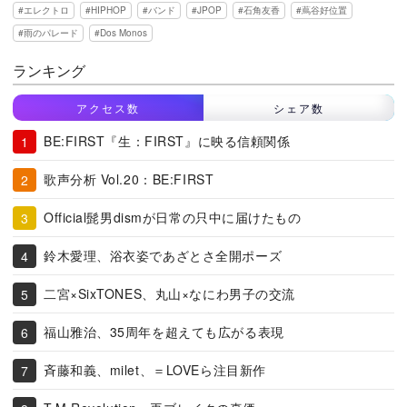
エレクトロ
HIPHOP
バンド
JPOP
石角友香
蔦谷好位置
雨のパレード
Dos Monos
ランキング
アクセス数
シェア数
BE:FIRST『生：FIRST』に映る信頼関係
歌声分析 Vol.20：BE:FIRST
Official髭男dismが日常の只中に届けたもの
鈴木愛理、浴衣姿であざとさ全開ポーズ
二宮×SixTONES、丸山×なにわ男子の交流
福山雅治、35周年を超えても広がる表現
斉藤和義、milet、＝LOVEら注目新作