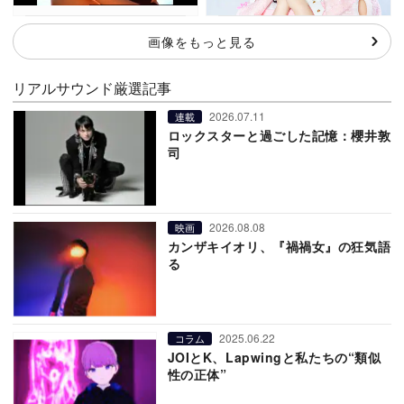
画像をもっと見る
リアルサウンド厳選記事
2026.07.11
連載
ロックスターと過ごした記憶：櫻井敦
司
2026.08.08
映画
カンザキイオリ、『禍禍女』の狂気語
る
2025.06.22
コラム
JOIとK、Lapwingと私たちの“類似
性の正体”