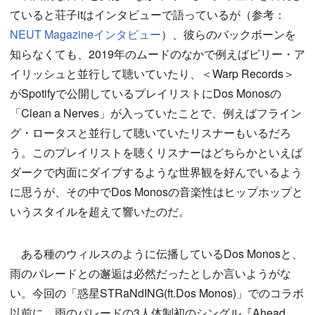
ていると荘子itはインタビューで語っているが（参考：
NEUT Magazineインタビュー
）、彼らのバックボーンを
知らなくても、2019年のムードのなかで例えばビリー・ア
イリッシュと並行して聴いていたり、＜Warp Records＞
がSpotifyで公開しているプレイリストにDos Monosの
「Clean a Nerves」が入っていたことで、例えばフライン
グ・ロータスと並行して聴いていたリスナーもいるだろ
う。このプレイリストを聴くリスナーはどちらかといえば
ダークで内面にダイブするような世界観を好んでいるよう
に思うが、その中でDos Monosの音楽性はヒップホップと
いうスタイルを超えて響いたのだ。
ある種のウィルスのように伝播しているDos Monosと、
雨のパレードとの邂逅は必然だったとしか言いようがな
い。今回の「惑星STRaNdING(ft.Dos Monos)」でのコラボ
以前に、雨のパレードの3人体制初のシングル『Ahead