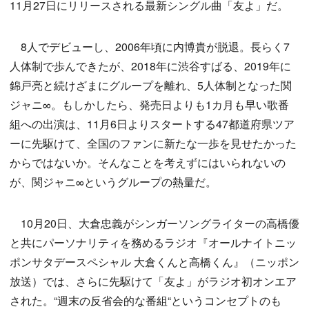
11月27日にリリースされる最新シングル曲「友よ」だ。
8人でデビューし、2006年頃に内博貴が脱退。長らく7
人体制で歩んできたが、2018年に渋谷すばる、2019年に
錦戸亮と続けざまにグループを離れ、5人体制となった関
ジャニ∞。もしかしたら、発売日よりも1カ月も早い歌番
組への出演は、11月6日よりスタートする47都道府県ツア
ーに先駆けて、全国のファンに新たな一歩を見せたかった
からではないか。そんなことを考えずにはいられないの
が、関ジャニ∞というグループの熱量だ。
10月20日、大倉忠義がシンガーソングライターの高橋優
と共にパーソナリティを務めるラジオ『オールナイトニッ
ポンサタデースペシャル 大倉くんと高橋くん』（ニッポン
放送）では、さらに先駆けて「友よ」がラジオ初オンエア
された。“週末の反省会的な番組“というコンセプトのも