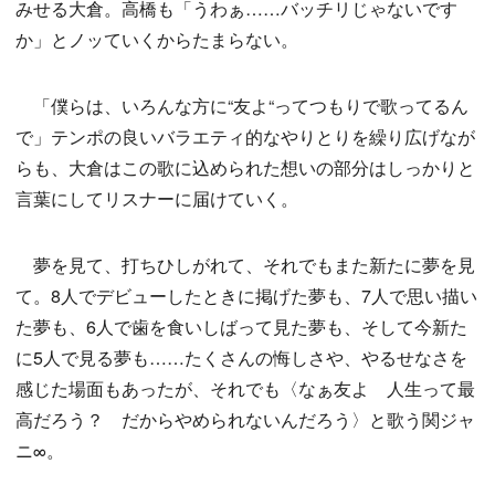
みせる大倉。高橋も「うわぁ……バッチリじゃないです
か」とノッていくからたまらない。
「僕らは、いろんな方に“友よ“ってつもりで歌ってるん
で」テンポの良いバラエティ的なやりとりを繰り広げなが
らも、大倉はこの歌に込められた想いの部分はしっかりと
言葉にしてリスナーに届けていく。
夢を見て、打ちひしがれて、それでもまた新たに夢を見
て。8人でデビューしたときに掲げた夢も、7人で思い描い
た夢も、6人で歯を食いしばって見た夢も、そして今新た
に5人で見る夢も……たくさんの悔しさや、やるせなさを
感じた場面もあったが、それでも〈なぁ友よ 人生って最
高だろう？ だからやめられないんだろう〉と歌う関ジャ
ニ∞。