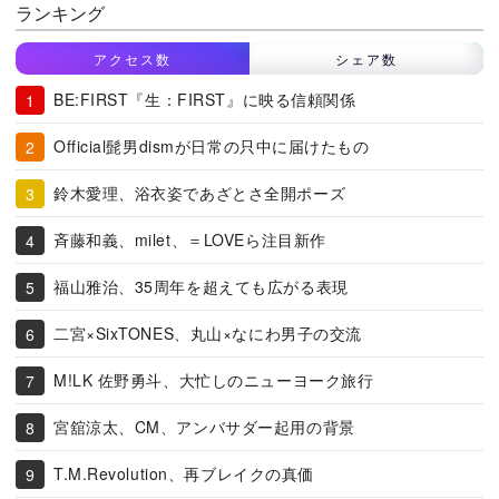
ランキング
アクセス数
シェア数
BE:FIRST『生：FIRST』に映る信頼関係
Official髭男dismが日常の只中に届けたもの
鈴木愛理、浴衣姿であざとさ全開ポーズ
斉藤和義、milet、＝LOVEら注目新作
福山雅治、35周年を超えても広がる表現
二宮×SixTONES、丸山×なにわ男子の交流
M!LK 佐野勇斗、大忙しのニューヨーク旅行
宮舘涼太、CM、アンバサダー起用の背景
T.M.Revolution、再ブレイクの真価