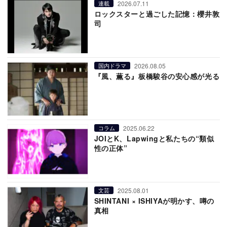
2026.07.11
連載
ロックスターと過ごした記憶：櫻井敦
司
2026.08.05
国内ドラマ
『風、薫る』板橋駿谷の安心感が光る
2025.06.22
コラム
JOIとK、Lapwingと私たちの“類似
性の正体”
2025.08.01
文芸
SHINTANI × ISHIYAが明かす、噂の
真相