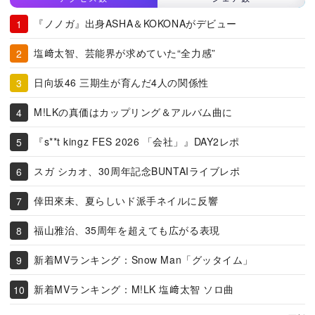
『ノノガ』出身ASHA＆KOKONAがデビュー
塩﨑太智、芸能界が求めていた“全力感”
日向坂46 三期生が育んだ4人の関係性
M!LKの真価はカップリング＆アルバム曲に
『s**t kingz FES 2026 「会社」』DAY2レポ
スガ シカオ、30周年記念BUNTAIライブレポ
倖田來未、夏らしいド派手ネイルに反響
福山雅治、35周年を超えても広がる表現
新着MVランキング：Snow Man「グッタイム」
新着MVランキング：M!LK 塩﨑太智 ソロ曲