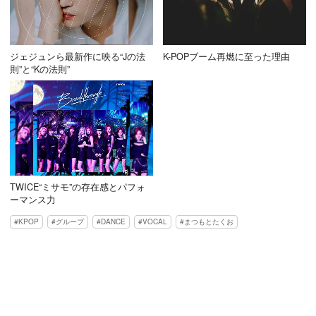
ジェジュンら最新作に映る“Jの法
K-POPブーム再燃に至った理由
則”と“Kの法則”
TWICE“ミサモ”の存在感とパフォ
ーマンス力
KPOP
グループ
DANCE
VOCAL
まつもとたくお