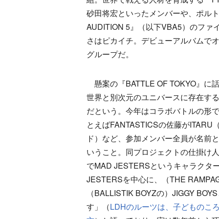
砂田将宏といったメンバーや、ポルトガ
AUDITION 5』（以下VBA5）
さはピカイチ。デビューアルバムでオ
グループだ。
懸案の『BATTLE OF TOKYO』に
世界と別次元のユニバースに存在する
だという。今年はコラボバトルの形で
とえばFANTASTICSの佐藤がITARU
ド）など、参加メンバー全員が名前
いうこと。同プロジェクトの仕掛け人である
でMAD JESTERSというキャラ
JESTERSを中心に、（THE RAMPA
（BALLISTIK BOYZの）JIG
す」（
LDHのルーツは、子どものころ