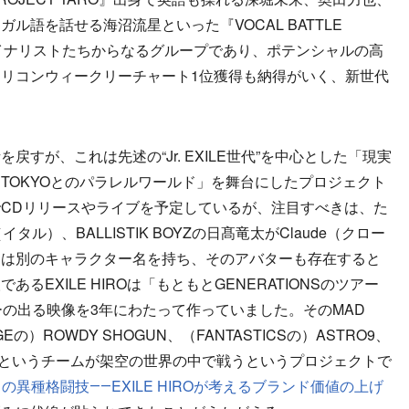
ル語を話せる海沼流星といった『VOCAL BATTLE
のファイナリストたちからなるグループであり、ポテンシャルの高
リコンウィークリーチャート1位獲得も納得がいく、新世代
話を戻すが、これは先述の“Jr. EXILE世代”を中心とした「現実
TOKYOとのパラレルワールド」を舞台にしたプロジェクト
CDリリースやライブを予定しているが、注目すべきは、た
（イタル）、BALLISTIK BOYZの日髙竜太がClaude（クロー
とは別のキャラクター名を持ち、そのアバターも存在すると
EXILE HIROは「もともとGENERATIONSのツアー
クターの出る映像を3年にわたって作っていました。そのMAD
GEの）ROWDY SHOGUN、（FANTASTICSの）ASTRO9、
GY BOYSというチームが架空の世界の中で戦うというプロジェクトで
の異種格闘技――EXILE HIROが考えるブランド価値の上げ