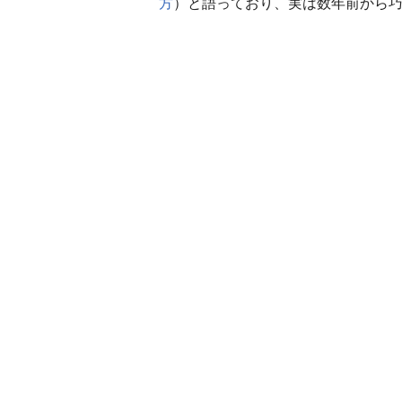
方
）と語っており、実は数年前から