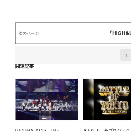
『HiGH
次のページ
1
(
関連記事
GENERATIONS、THE
Jr.EXILE、新プロジェク