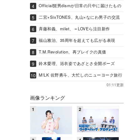
Official髭男dismが日常の只中に届けたもの
二宮×SixTONES、丸山×なにわ男子の交流
斉藤和義、milet、＝LOVEら注目新作
福山雅治、35周年を超えても広がる表現
T.M.Revolution、再ブレイクの真価
鈴木愛理、浴衣姿であざとさ全開ポーズ
M!LK 佐野勇斗、大忙しのニューヨーク旅行
01:11更新
画像ランキング