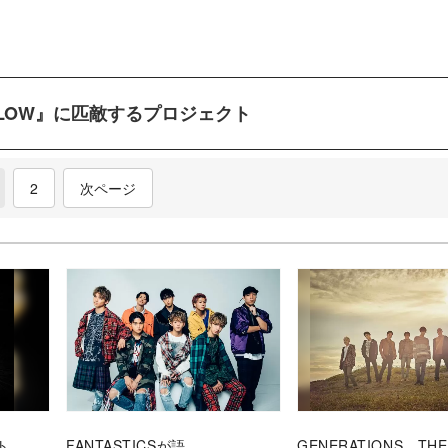
&LOW』に匹敵するプロジェクト
current)
2
次ページ
ト
FANTASTICSが語
GENERATIONS、THE