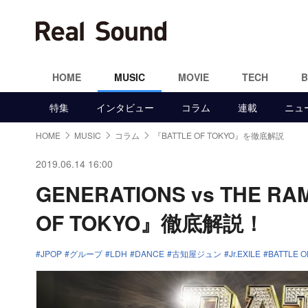
HOME
MUSIC
MOVIE
TECH
特集
インタビュー
コラム
連載
ニュ
HOME
MUSIC
コラム
『BATTLE OF TOKYO』を徹底解説
2019.06.14 16:00
GENERATIONS vs THE R
OF TOKYO』徹底解説！
JPOP
グループ
LDH
DANCE
古知屋ジュン
Jr.EXILE
BATTLE O