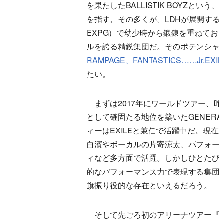
を果たしたBALLISTIK BOYZという
を指す。その多くが、LDHが展開する
EXPG）で幼少時から鍛錬を重ねて
ルを誇る精鋭集団だ。そのポテンシ
RAMPAGE、FANTASTICS……Jr.E
たい。
まずは2017年にワールドツアー、昨年
として確固たる地位を築いたGENER
ィーはEXILEと兼任で活躍中だ。
白濱やボーカルの片寄涼太、パフォ
ィなど多方面で活躍。しかしひとたび
的なパフォーマンス力で表現する集団へ
旗振り役的な存在といえるだろう。
そして先ごろ初のアリーナツアー『THE RAM