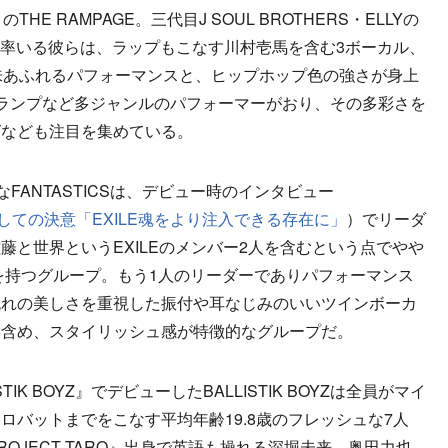
E RAMPAGE。三代目J SOUL BROTHERS・ELLYの
ーが率いる彼らは、ラップもこなす川村壱馬を含む3ボーカル、
味あふれるパフォーマンスと、ヒップホップ色の強さが身上
ランプなど多ジャンルのパフォーマーがおり、その多彩さを
グなども注目を集めている。
好評なFANTASTICSは、デビュー時のインタビュー
ILE”としての決意「EXILE魂をより注入できる存在に」
）でリーダ
藤と世界というEXILEのメンバー2人を含むという点でやや
感性を持つグループ。もう1人のリーダーでありパフォーマンス
流れの美しさを重視した振付や耳なじみのいいツインボーカ
を含め、スタイリッシュ感が特徴的なグループだ。
IK BOYZ』でデビューしたBALLISTIK BOYZは全員がマイ
ロバットまでをこなす平均年齢19.8歳のフレッシュな7人
OJECT TARO』出身で英語も操れる深堀未来、奥田力也、