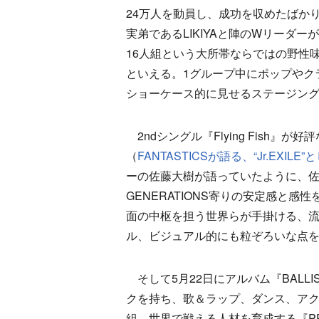
24万人を動員し、成功を収めたばかりのTH
実弟であるLIKIYAと陣のWリーダ
16人組という大所帯ならではの野性
といえる。1グループ中にポップやク
ショーケース的に見せるステージン
2ndシングル『Flying Fish』が
（
FANTASTICSが語る、“Jr.EX
ーの佐藤大樹が語っていたように、佐
GENERATIONS寄りの安定感と
面の中枢を担う世界らが手掛ける、
ル、ビジュアル的にも粒ぞろいな点
そして5月22日にアルバム『BALLIST
クを持ち、歌＆ラップ、ダンス、アク
組。世界で戦える人材を育成する『PR