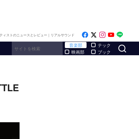
Like on Facebook
Follow on x
Follow on I
Follow o
Follo
ティストのニュースとレビュー｜リアルサウンド
サ
音楽部
テック
映画部
ブック
TTLE