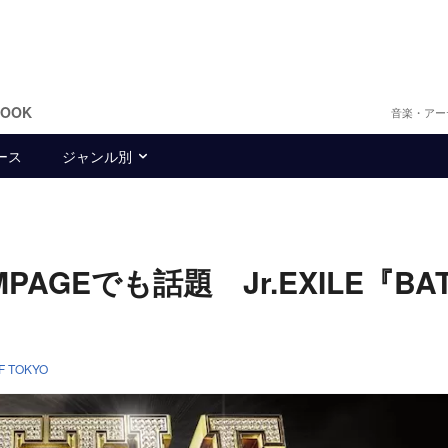
BOOK
音楽・アー
ース
ジャンル別
AMPAGEでも話題 Jr.EXILE『BA
F TOKYO