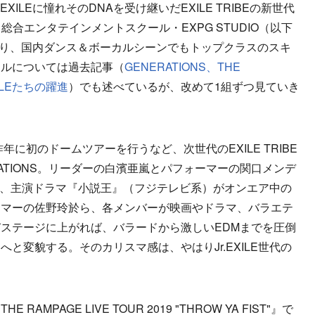
、EXILEに憧れそのDNAを受け継いだEXILE TRIBEの新世代
総合エンタテインメントスクール・EXPG STUDIO（以下
おり、国内ダンス＆ボーカルシーンでもトップクラスのスキ
ャルについては過去記事（
GENERATIONS、THE
XILEたちの躍進
）でも述べているが、改めて1組ずつ見ていき
に初のドームツアーを行うなど、次世代のEXILE TRIBE
ATIONS。リーダーの白濱亜嵐とパフォーマーの関口メンデ
現在、主演ドラマ『小説王』（フジテレビ系）がオンエア中の
ーマーの佐野玲於ら、各メンバーが映画やドラマ、バラエテ
ステージに上がれば、バラードから激しいEDMまでを圧倒
と変貌する。そのカリスマ感は、やはりJr.EXILE世代の
PAGE LIVE TOUR 2019 "THROW YA FIST"』で