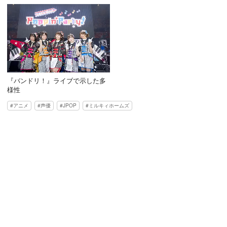
『バンドリ！』ライブで示した多
様性
アニメ
声優
JPOP
ミルキィホームズ