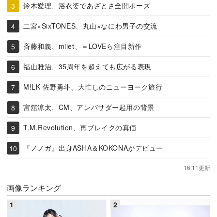
鈴木愛理、浴衣姿であざとさ全開ポーズ
二宮×SixTONES、丸山×なにわ男子の交流
斉藤和義、milet、＝LOVEら注目新作
福山雅治、35周年を超えても広がる表現
M!LK 佐野勇斗、大忙しのニューヨーク旅行
宮舘涼太、CM、アンバサダー起用の背景
T.M.Revolution、再ブレイクの真価
『ノノガ』出身ASHA＆KOKONAがデビュー
16:11更新
画像ランキング