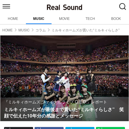
HOME
MUSIC
MOVIE
TECH
BOOK
HOME
MUSIC
コラム
ミルキィホームズが貫いた“ミルキィらしさ”
『ミルキィホームズ ファイナルライブ Q.E.D.』レポート
ミルキィホームズが最後まで貫いた“ミルキィらしさ” 笑
顔で伝えた10年分の感謝とメッセージ