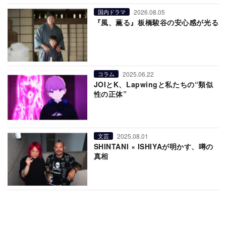
2026.08.05
国内ドラマ
『風、薫る』板橋駿谷の安心感が光る
2025.06.22
コラム
JOIとK、Lapwingと私たちの“類似
性の正体”
2025.08.01
文芸
SHINTANI × ISHIYAが明かす、噂の
真相