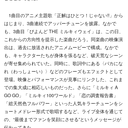
1曲目のアニメ主題歌「正解はひとつ！じゃない!!」から
はじまり、3曲連続でアッパーチューンを披露。なかで
も、3曲目「びよんど THE ミルキィウェイ」は、この日、
これからの方向性を提示した楽曲だろう。同楽曲の映像演
出は、過去に放送されたアニメムービーで構成。なかで
も、キャラクターたちが身体を張るなど、破天荒なシーン
が寄せ集められていた。同時に、歌詞中にある〈バカにな
れ（わっしょーい）〉などのフレーズもエフェクトとして
登場。映像とパフォーマンスが見事にリンクした、これま
での集大成に相応しいものだった。さらに「ミルキィ A
GO GO」「ミルキィ100ワールド」「恋の調査報告書」
「総天然色フルパワー」といった人気キラーチューンをシ
ョートメドレー形式で歌唱するなど、ライブ全体を通じて
の、“最後までファンを笑顔にさせる”というメッセージが
伝わってきた。