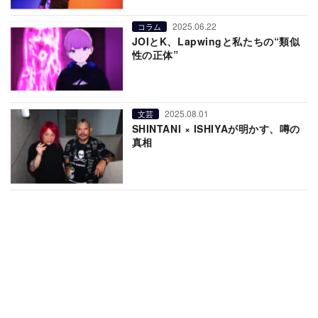
2025.06.22
コラム
JOIとK、Lapwingと私たちの“類似
性の正体”
2025.08.01
文芸
SHINTANI × ISHIYAが明かす、噂の
真相