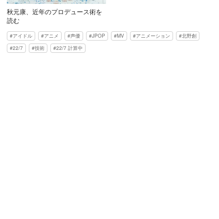
秋元康、近年のプロデュース術を
読む
アイドル
アニメ
声優
JPOP
MV
アニメーション
北野創
22/7
技術
22/7 計算中