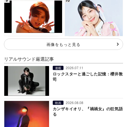
画像をもっと見る
リアルサウンド厳選記事
2026.07.11
連載
ロックスターと過ごした記憶：櫻井敦
司
2026.08.08
映画
カンザキイオリ、『禍禍女』の狂気語
る