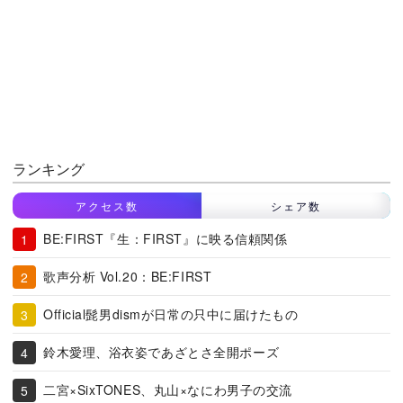
ランキング
アクセス数
シェア数
BE:FIRST『生：FIRST』に映る信頼関係
歌声分析 Vol.20：BE:FIRST
Official髭男dismが日常の只中に届けたもの
鈴木愛理、浴衣姿であざとさ全開ポーズ
二宮×SixTONES、丸山×なにわ男子の交流