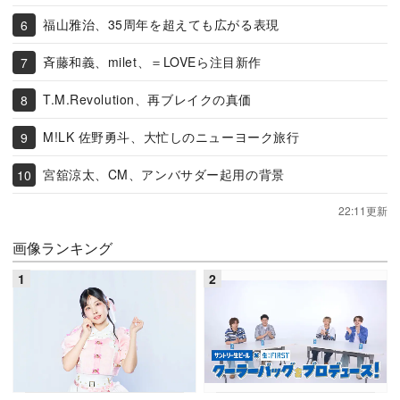
福山雅治、35周年を超えても広がる表現
斉藤和義、milet、＝LOVEら注目新作
T.M.Revolution、再ブレイクの真価
M!LK 佐野勇斗、大忙しのニューヨーク旅行
宮舘涼太、CM、アンバサダー起用の背景
22:11更新
画像ランキング