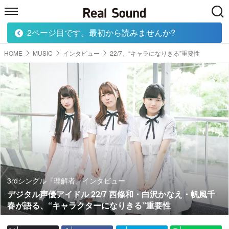
2ページ目です。最初から読みませんか?
HOME
MUSIC
MOVIE
TECH
BOOK
HOME
MUSIC
インタビュー
22/7、“キャラになりきる”重要性
3rdシングル『理解者』インタビュー
デジタル声優アイドル 22/7 西條和・白沢かなえ・帆風千
春が語る、“キャラクターになりきる”重要性