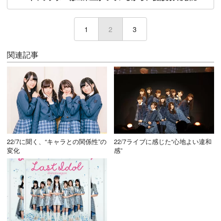
1
2
(current)
3
関連記事
22/7に聞く、“キャラとの関係性”の
22/7ライブに感じた“心地よい違和
変化
感”