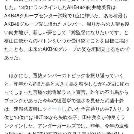
した。13位にランクインしたAKB48の向井地美音は、
AKB48グループセンター試験で1位に輝いた、ある種最も
AKB48グループ愛に溢れたメンバー。周りからの人望も厚
い向井地が、新しい夢として「総監督になりたいです」と
横山由依からのバトンをいつか受け継ぐことを目標に掲げ
たことも、未来のAKB48グループの姿を垣間見せるもので
あった。
ほかにも、選抜メンバーのトピックを振り返っていく
と、昨年から約6万票と大きく票を増やしながら3位に終わ
ってしまった宮脇の総選挙ラスト宣言。昨年の不出馬から
ブランクがあった今年の総選挙で強さを見せた武藤十夢
は、速報発表時に
ツイート
していた予言通りの神7入り。9
位と10位にはHKT48から矢吹奈子、田中美久が仲良くラ
ンクインした。アンダーガールズでは、昨年、今年の速報
と圏外だったNGT48研究生の奈良未遥が21位に飛び込ん