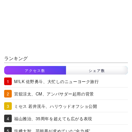
ランキング
アクセス数
シェア数
M!LK 佐野勇斗、大忙しのニューヨーク旅行
宮舘涼太、CM、アンバサダー起用の背景
ミセス 若井滉斗、ハリウッドオフショ公開
福山雅治、35周年を超えても広がる表現
塩﨑太智、芸能界が求めていた“全力感”