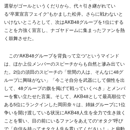
選挙がゴールというくだりから、代々引き継がれてい
る“卒業宣言フェイク”もかました松井。さらに戦わないと
いけないところとして、次はAKB48グループを1位にする
ことを力強く宣言し、ナゴヤドームに集まったファンを熱
く鼓舞させた。
この“AKB48グループを背負って立つ”というマインド
は、ほか上位メンバーのスピーチからも自然と滲み出てい
た。2位の須田のスピーチの「世間の人は、そんなに48グ
ループに興味がない」「今こそ自分を武器にして個性を出
して、48グループの旗を掲げて戦っていくべき」とメンバ
ーを奮い立たせた言葉。そして、AKB48として最高順位で
ある5位にランクインした岡田奈々は、姉妹グループに1位
争いを開け渡している状況にAKB48人生を全力で生き抜く
ことを誓い、目の前にいるファンをあえての“オタク”呼び
で「自信を持ってオタク人生を貫いてください！」と扇動