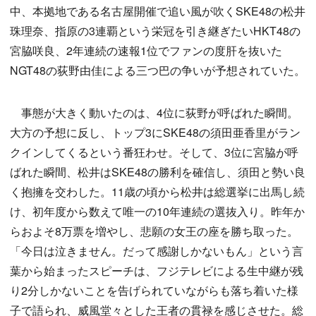
中、本拠地である名古屋開催で追い風が吹くSKE48の松井
珠理奈、指原の3連覇という栄冠を引き継ぎたいHKT48の
宮脇咲良、2年連続の速報1位でファンの度肝を抜いた
NGT48の荻野由佳による三つ巴の争いが予想されていた。
事態が大きく動いたのは、4位に荻野が呼ばれた瞬間。
大方の予想に反し、トップ3にSKE48の須田亜香里がラン
クインしてくるという番狂わせ。そして、3位に宮脇が呼
ばれた瞬間、松井はSKE48の勝利を確信し、須田と勢い良
く抱擁を交わした。11歳の頃から松井は総選挙に出馬し続
け、初年度から数えて唯一の10年連続の選抜入り。昨年か
らおよそ8万票を増やし、悲願の女王の座を勝ち取った。
「今日は泣きません。だって感謝しかないもん」という言
葉から始まったスピーチは、フジテレビによる生中継が残
り2分しかないことを告げられていながらも落ち着いた様
子で語られ、威風堂々とした王者の貫禄を感じさせた。総