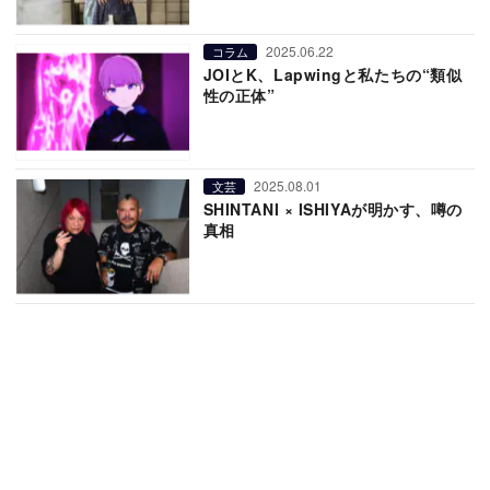
2025.06.22
コラム
JOIとK、Lapwingと私たちの“類似
性の正体”
2025.08.01
文芸
SHINTANI × ISHIYAが明かす、噂の
真相