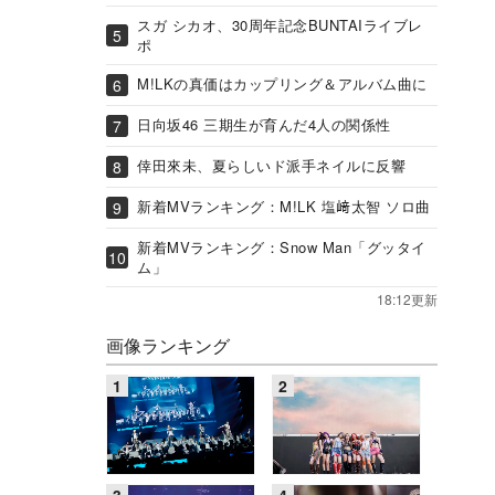
スガ シカオ、30周年記念BUNTAIライブレ
ポ
M!LKの真価はカップリング＆アルバム曲に
日向坂46 三期生が育んだ4人の関係性
倖田來未、夏らしいド派手ネイルに反響
新着MVランキング：M!LK 塩﨑太智 ソロ曲
新着MVランキング：Snow Man「グッタイ
ム」
18:12更新
画像ランキング