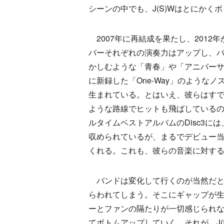
シーンの中でも、J(S)Wはとにかく
2007年に再結成を果たし、2012
バーそれぞれの演奏力はアップし、
かしむような「青春」や「アニバー
に新録した「One-Way」のような
生まれている。とはいえ、彼らはす
ような路線でヒットも飛ばしている
ルタイムベストアルバムのDisc3に
収められているが、まるでデビュー
くれる。これも、彼らの音楽に対す
バンドは変化して行くのが当然だと
らわれてしまう。そこにギャップが生
ーとファンの隔たりが一切感じられ
てボトムアップしていく。それが、J(