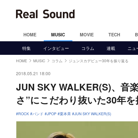
HOME
MUSIC
MOVIE
TECH
特集
インタビュー
コラム
連載
ニュ
HOME
MUSIC
コラム
ジュンスカデビュー30年を振り返る
2018.05.21 18:00
JUN SKY WALKER(S
さ”にこだわり抜いた30年
ROCK
バンド
JPOP
栗本斉
JUN SKY WALKER(S)