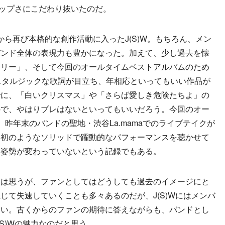
ポップさにこだわり抜いたのだ。
年から再び本格的な創作活動に入ったJ(S)W。もちろん、メン
バンド全体の表現力も豊かになった。加えて、少し過去を懐
サリー」、そして今回のオールタイムベストアルバムのため
ノスタルジックな歌詞が目立ち、年相応といってもいい作品が
でに、「白いクリスマス」や「さらば愛しき危険たちよ」の
ので、やはりブレはないといってもいいだろう。今回のオー
は、昨年末のバンドの聖地・渋谷La.mamaでのライブテイクが
当初のようなソリッドで躍動的なパフォーマンスを聴かせて
る姿勢が変わっていないという記録でもある。
は思うが、ファンとしてはどうしても過去のイメージにと
じて失速していくことも多々あるのだが、J(S)Wにはメンバ
ない。古くからのファンの期待に答えながらも、バンドとし
S)Wの魅力なのだと思う。