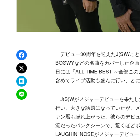
Facebookでシェア
デビュー30周年を迎えたJ(S)Wこと、
BOØWYなどの名曲をカバーした企画ア
xでポスト
日には『ALL TIME BEST ～全部
はてなブックマーク
含めてライブ活動も盛んに行い、と
LINEで送る
J(S)Wがメジャーデビューを果たし
行い、大きな話題になっていたが、
ァン層も膨れ上がった。彼らのデビ
流だったパンクシーンで、驚くほどポ
LAUGHIN' NOSEがメジャーデビュ