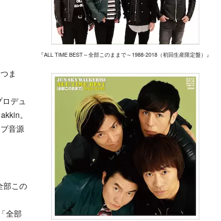
『ALL TIME BEST～全部このままで～1988-2018（初回生産限定盤）』
につま
プロデュ
kkin。
イブ音源
「全部この
1 「全部