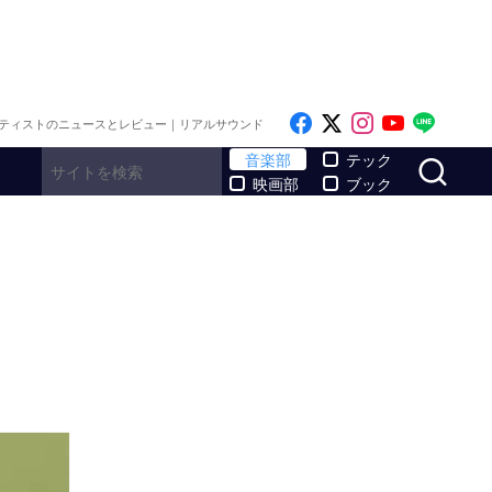
Like on Facebook
Follow on x
Follow on I
Follow o
Follo
ティストのニュースとレビュー｜リアルサウンド
サ
音楽部
テック
映画部
ブック