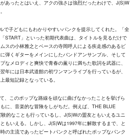
があったとはいえ、アクの強さは強烈だったわけで、J(S)W
た。
プルで子どもにもわかりやすいパンクを提示してくれた。「全
「START」といった初期代表曲は、タイトルを見るだけで
ラムスの小林雅之とベースの寺岡呼人による疾走感のあるビ
うに弾くギターをメインにしたバンドアンサンブル、そして
ップなメロディと爽快で青春の薫りに満ちた歌詞を武器に、
の翌年には日本武道館の初ワンマンライブを行っているが、
史上最短記録となっている。
として、このポップな路線を頑なに曲げなかったことを挙げら
に、音楽的な冒険をしがちだ。例えば、THE BLUE
実験的なことも行っているし、J(S)Wの盟友ともいえるユニ
もいえる。しかし、J(S)Wは1997年に解散するまで、と
当時の主流であったビートパンクと呼ばれたポップなパンク