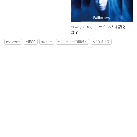
miwa、aiko、ユーミンの系譜と
は？
シンガー
JPOP
レジー
チャート一刀両断！
松任谷由実