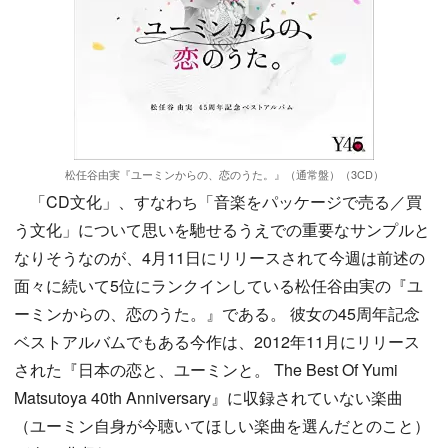
松任谷由実『ユーミンからの、恋のうた。』（通常盤）（3CD）
「CD文化」、すなわち「音楽をパッケージで売る／買
う文化」について思いを馳せるうえでの重要なサンプルと
なりそうなのが、4月11日にリリースされて今週は前述の
面々に続いて5位にランクインしている松任谷由実の『ユ
ーミンからの、恋のうた。』である。 彼女の45周年記念
ベストアルバムでもある今作は、2012年11月にリリース
された『日本の恋と、ユーミンと。 The Best Of Yumi
Matsutoya 40th Anniversary』に収録されていない楽曲
（ユーミン自身が今聴いてほしい楽曲を選んだとのこと）