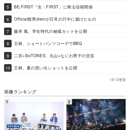
BE:FIRST『生：FIRST』に映る信頼関係
Official髭男dismが日常の只中に届けたもの
藤井 風、学生時代の秘蔵カットを公開
王林、ショートパンツコーデでBBQ
二宮×SixTONES、丸山×なにわ男子の交流
王林、夏の思い出ショットを公開
18:12更新
画像ランキング