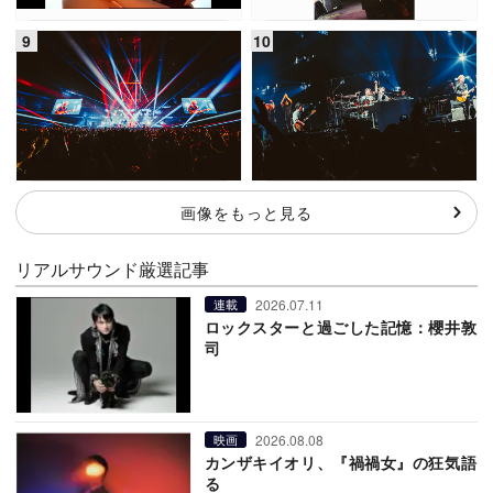
画像をもっと見る
リアルサウンド厳選記事
2026.07.11
連載
ロックスターと過ごした記憶：櫻井敦
司
2026.08.08
映画
カンザキイオリ、『禍禍女』の狂気語
る