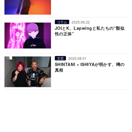
2025.06.22
コラム
JOIとK、Lapwingと私たちの“類似
性の正体”
2025.08.01
文芸
SHINTANI × ISHIYAが明かす、噂の
真相