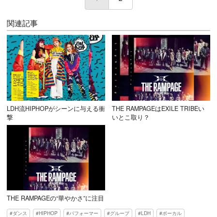
関連記事
LDH流HIPHOPがシーンに与える衝
THE RAMPAGEはEXILE TRIBEい
撃
いとこ取り？
THE RAMPAGEの“華やかさ”に注目
ダンス
HIPHOP
パフォーマー
グループ
LDH
ボーカル