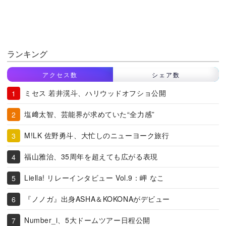
ランキング
アクセス数
シェア数
ミセス 若井滉斗、ハリウッドオフショ公開
塩﨑太智、芸能界が求めていた“全力感”
M!LK 佐野勇斗、大忙しのニューヨーク旅行
福山雅治、35周年を超えても広がる表現
Liella! リレーインタビュー Vol.9：岬 なこ
『ノノガ』出身ASHA＆KOKONAがデビュー
Number_i、5大ドームツアー日程公開