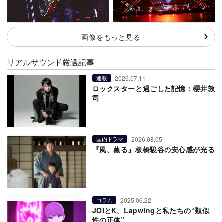
画像をもっと見る
リアルサウンド厳選記事
2026.07.11
連載
ロックスターと過ごした記憶：櫻井敦
司
2026.08.05
国内ドラマ
『風、薫る』板橋駿谷の安心感が光る
2025.06.22
コラム
JOIとK、Lapwingと私たちの“類似
性の正体”