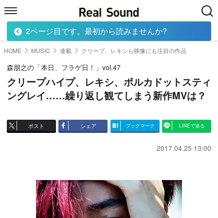
2ページ目です。最初から読みませんか?
HOME
MUSIC
MOVIE
TECH
BOOK
HOME
MUSIC
連載
クリープ、レキシら映像にも注目の作品
森朋之の「本日、フラゲ日！」vol.47
クリープハイプ、レキシ、ポルカドットスティ
ングレイ……繰り返し観てしまう新作MVは？
ポスト
シェア
ブックマーク
LINEで送る
2017.04.25 13:00