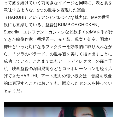
って旅を続けていく前向きなイメージと同時に、表と裏を
意味するような、2つの世界を表現した楽曲」
（HARUHI）というアンビバレンツな魅力は、MVの世界
観にも直結している。監督はBUMP OF CHICKEN、
Superfly、エレファントカシマシなど数多くのMVを手がけ
てきた映像作家・番場秀一。光と影、現実と架空、開放と
抑圧といった対になるファクターを効果的に取り入れなが
ら、「ソラのパラード」の世界観を美しく描き出すことに
成功している。これまでにもアートディレクターの森本千
絵、映画監督の深田晃司などとコラボレーションを繰り広
げてきたHARUHI。アート志向の強い彼女は、音楽を映像
的に表現することにおいても、際立ったセンスを持ってい
るようだ。