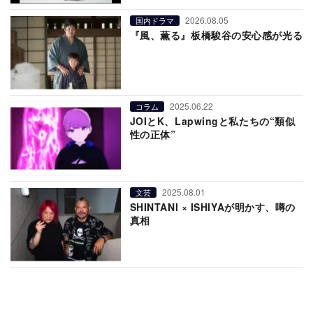
2026.08.05
国内ドラマ
『風、薫る』板橋駿谷の安心感が光る
2025.06.22
コラム
JOIとK、Lapwingと私たちの“類似
性の正体”
2025.08.01
文芸
SHINTANI × ISHIYAが明かす、噂の
真相