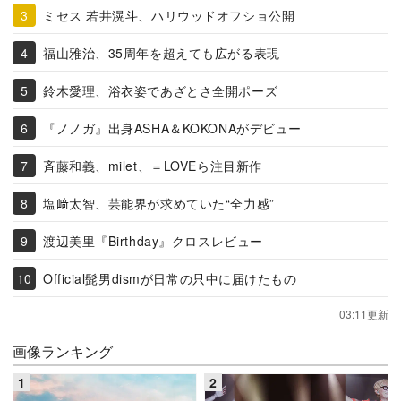
ミセス 若井滉斗、ハリウッドオフショ公開
福山雅治、35周年を超えても広がる表現
鈴木愛理、浴衣姿であざとさ全開ポーズ
『ノノガ』出身ASHA＆KOKONAがデビュー
斉藤和義、milet、＝LOVEら注目新作
塩﨑太智、芸能界が求めていた“全力感”
渡辺美里『Birthday』クロスレビュー
Official髭男dismが日常の只中に届けたもの
03:11更新
画像ランキング