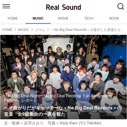
HOME
MUSIC
MOVIE
TECH
BOOK
HOME
MUSIC
コラム
＜No Big Deal Records＞が提示した音楽たち
『No Big Deal Night〜No Big Deal Records ５th Anniversary
Party〜』レポート
へそ曲がりだがキャッチーな＜No Big Deal Records＞の
音楽 全9組集合の一夜を観た
文・取材＝吉羽さおり、写真＝Viola Kam (V'z Twinkle)