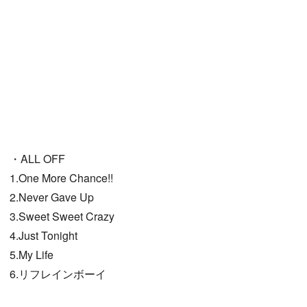
・ALL OFF
1.One More Chance!!
2.Never Gave Up
3.Sweet Sweet Crazy
4.Just Tonight
5.My Life
6.リフレインボーイ