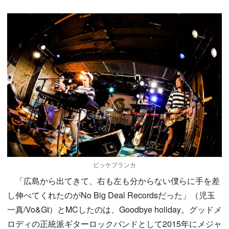
ビッケブランカ
「広島から出てきて、右も左も分からない僕らに手を差
し伸べてくれたのがNo Big Deal Recordsだった」（児玉
一真/Vo&Gt）とMCしたのは、Goodbye holiday。グッドメ
ロディの正統派ギターロックバンドとして2015年にメジャ