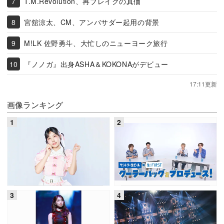
T.M.Revolution、再ブレイクの真価
宮舘涼太、CM、アンバサダー起用の背景
M!LK 佐野勇斗、大忙しのニューヨーク旅行
『ノノガ』出身ASHA＆KOKONAがデビュー
17:11更新
画像ランキング