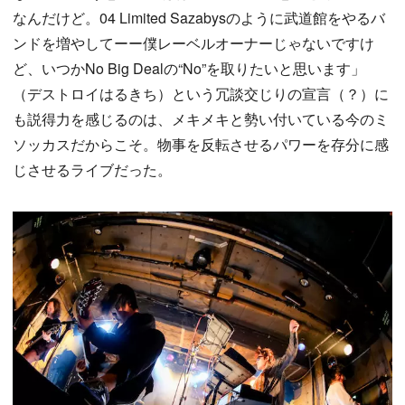
なんだけど。04 Limited Sazabysのように武道館をやるバ
ンドを増やしてーー僕レーベルオーナーじゃないですけ
ど、いつかNo Big Dealの“No”を取りたいと思います」
（デストロイはるきち）という冗談交じりの宣言（？）に
も説得力を感じるのは、メキメキと勢い付いている今のミ
ソッカスだからこそ。物事を反転させるパワーを存分に感
じさせるライブだった。