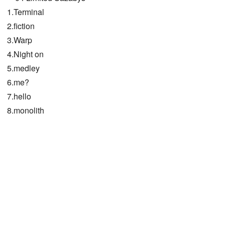
1.Terminal
2.fiction
3.Warp
4.Night on
5.medley
6.me?
7.hello
8.monolith