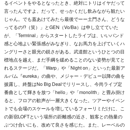
るイベントをやるとなったとき、絶対にトリはイヤだって
言ったんですよ。だって、せっかくだし飲みながら観たい
じゃん。でも蓋あけてみたら最後でーー土門さん、どうな
ってるの⁉（笑）」とGEN（Vo/Ba）は申し立てていた
が、「Terminal」からスタートしたライブは、いいバンド
感と心地よい緊張感がみなぎり、なお馬力を上げていくハ
ングリーさと眼光の鋭さがある。武道館というひとつの目
標地点を越え、まだ手綱を緩めることのない姿勢が見てと
れるステージだ。「Warp」や「Night on」といった最新ア
ルバム『eureka』の曲や、メジャー・デビュー以降の曲を
披露し、終盤はNo Big Dealでリリースし、今尚ライブ定
番曲として輝きを放つ「hello」や「monolith」と畳み掛け
ると、フロアの歓声が一層大きくなった。ツアーやイベン
トでも会場のスケールを増しているフォーリミだけに、こ
の新宿LOFTという場所の距離感の近さ、観客との熱量の
ぶつけ合いにも、改めて良さを感じた。また、レーベルの