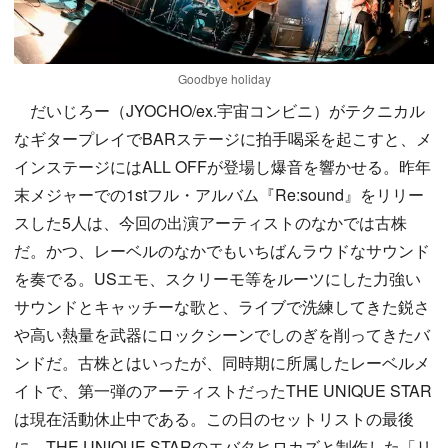
Goodbye holiday
だいじろー（JYOCHO/ex.宇宙コンビニ）がテクニカル
なギタープレイでBARステージに拍手喝采を起こすと、メ
インステージにはALL OFFが登場し爆音を響かせる。昨年
末メジャーでの1stフル・アルバム『Re:sound』をリリー
スした5人は、今回の出演アーティストのなかでは古株
だ。かつ、レーベルのなかでもいちばんラウドなサウンド
を奏でる。USエモ、スクリーモ等をルーツにした力強い
サウンドとキャッチーな歌と、ライブで洗練してきた鋭さ
や高い熱量を武器にロックシーンでしのぎを削ってきたバ
ンドだ。古株とはいったが、同時期に所属したレーベルメ
イトで、第一弾のアーティストだったTHE UNIQUE STAR
は現在活動休止中である。この日のセットリストの最後
に、THE UNIQUE STARのエバタヒロカズと制作した「リ