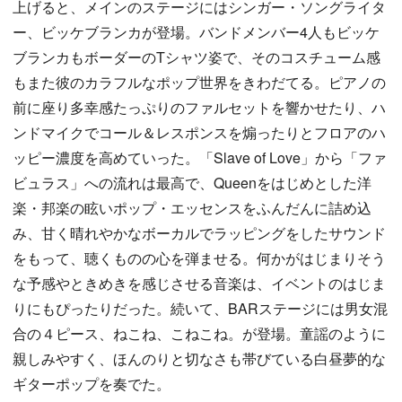
上げると、メインのステージにはシンガー・ソングライタ
ー、ビッケブランカが登場。バンドメンバー4人もビッケ
ブランカもボーダーのTシャツ姿で、そのコスチューム感
もまた彼のカラフルなポップ世界をきわだてる。ピアノの
前に座り多幸感たっぷりのファルセットを響かせたり、ハ
ンドマイクでコール＆レスポンスを煽ったりとフロアのハ
ッピー濃度を高めていった。「Slave of Love」から「ファ
ビュラス」への流れは最高で、Queenをはじめとした洋
楽・邦楽の眩いポップ・エッセンスをふんだんに詰め込
み、甘く晴れやかなボーカルでラッピングをしたサウンド
をもって、聴くものの心を弾ませる。何かがはじまりそう
な予感やときめきを感じさせる音楽は、イベントのはじま
りにもぴったりだった。続いて、BARステージには男女混
合の４ピース、ねこね、こねこね。が登場。童謡のように
親しみやすく、ほんのりと切なさも帯びている白昼夢的な
ギターポップを奏でた。