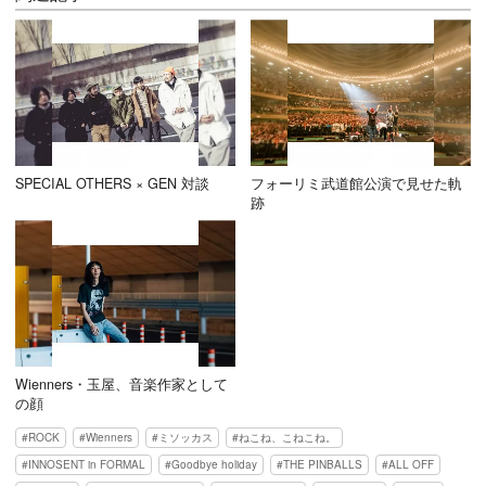
SPECIAL OTHERS × GEN 対談
フォーリミ武道館公演で見せた軌
跡
Wienners・玉屋、音楽作家として
の顔
ROCK
Wienners
ミソッカス
ねこね、こねこね。
INNOSENT in FORMAL
Goodbye holiday
THE PINBALLS
ALL OFF