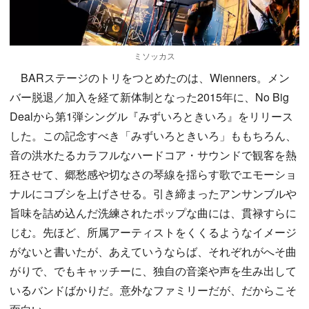
ミソッカス
BARステージのトリをつとめたのは、Wienners。メン
バー脱退／加入を経て新体制となった2015年に、No Big
Dealから第1弾シングル『みずいろときいろ』をリリース
した。この記念すべき「みずいろときいろ」ももちろん、
音の洪水たるカラフルなハードコア・サウンドで観客を熱
狂させて、郷愁感や切なさの琴線を揺らす歌でエモーショ
ナルにコブシを上げさせる。引き締まったアンサンブルや
旨味を詰め込んだ洗練されたポップな曲には、貫禄すらに
じむ。先ほど、所属アーティストをくくるようなイメージ
がないと書いたが、あえていうならば、それぞれがへそ曲
がりで、でもキャッチーに、独自の音楽や声を生み出して
いるバンドばかりだ。意外なファミリーだが、だからこそ