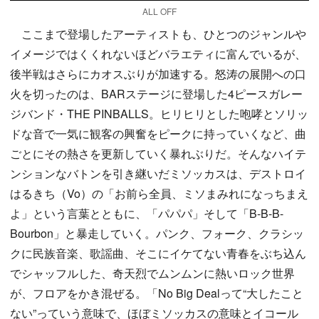
ALL OFF
ここまで登場したアーティストも、ひとつのジャンルや
イメージではくくれないほどバラエティに富んでいるが、
後半戦はさらにカオスぶりが加速する。怒涛の展開への口
火を切ったのは、BARステージに登場した4ピースガレー
ジバンド・THE PINBALLS。ヒリヒリとした咆哮とソリッ
ドな音で一気に観客の興奮をピークに持っていくなど、曲
ごとにその熱さを更新していく暴れぶりだ。そんなハイテ
ンションなバトンを引き継いだミソッカスは、デストロイ
はるきち（Vo）の「お前ら全員、ミソまみれになっちまえ
よ」という言葉とともに、「パパパ」そして「B-B-B-
Bourbon」と暴走していく。パンク、フォーク、クラシッ
クに民族音楽、歌謡曲、そこにイケてない青春をぶち込ん
でシャッフルした、奇天烈でムンムンに熱いロック世界
が、フロアをかき混ぜる。「No Big Dealって“大したこと
ない”っていう意味で、ほぼミソッカスの意味とイコール