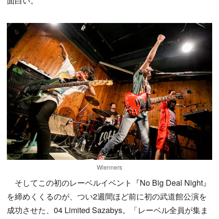
面白い。
Wienners
そしてこの初のレーベルイベント『No Big Deal Night』
を締めくくるのが、つい2週間ほど前に初の武道館公演を
成功させた、04 Limited Sazabys。「レーベル全員が集ま