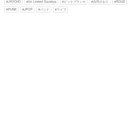
JYOCHO
04 Limited Sazabys
ビッケブランカ
吉羽さおり
ROUD
PUNK
JPOP
バンド
ライブ