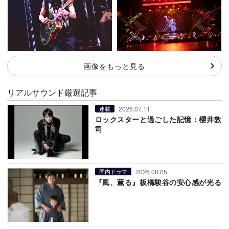
画像をもっと見る
リアルサウンド厳選記事
2026.07.11
連載
ロックスターと過ごした記憶：櫻井敦
司
2026.08.05
国内ドラマ
『風、薫る』板橋駿谷の安心感が光る