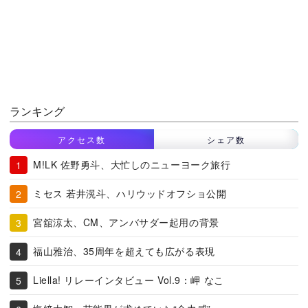
ランキング
アクセス数
シェア数
M!LK 佐野勇斗、大忙しのニューヨーク旅行
ミセス 若井滉斗、ハリウッドオフショ公開
宮舘涼太、CM、アンバサダー起用の背景
福山雅治、35周年を超えても広がる表現
Liella! リレーインタビュー Vol.9：岬 なこ