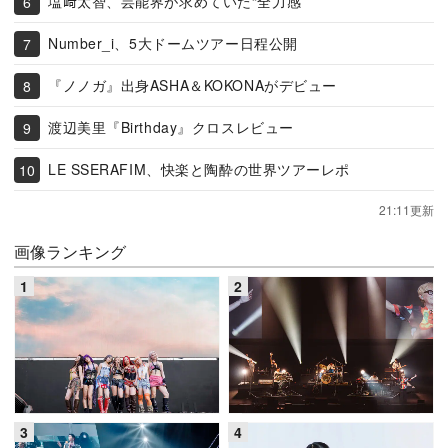
塩﨑太智、芸能界が求めていた“全力感”
Number_i、5大ドームツアー日程公開
『ノノガ』出身ASHA＆KOKONAがデビュー
渡辺美里『Birthday』クロスレビュー
LE SSERAFIM、快楽と陶酔の世界ツアーレポ
21:11更新
画像ランキング