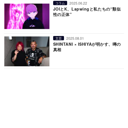
2025.06.22
コラム
JOIとK、Lapwingと私たちの“類似
性の正体”
2025.08.01
文芸
SHINTANI × ISHIYAが明かす、噂の
真相