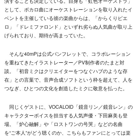
演することも決定している。自身も「虹色オーケストラ」
として、ボカロ曲にオーケストレーションを取り入れたイ
ベントを主催している彼の楽曲からは、「からくりピエ
ロ」「ドレミファロンド」といずれ劣らぬ人気曲が取り上
げられており、期待が高まっていた。
そんな40mPは公式パンフレットで、コラボレーション
を重ねてきたイラストレーター／PV制作者のたまと対
談。「初音ミクはクリエイターをつなぐハブのような存
在」との言葉で、音声合成ソフトという枠を超えて、人を
つなぎ、ひとつの文化を創造したミクに敬意を払った。
同じくゲストに、VOCALOID「鏡音リン／鏡音レン」の
キャラクターボイスを担当する人気声優・下田麻美も登
場。「炉心融解」や「ロストワンの号哭」などの名曲
を“ご本人”がどう聴くのか、こちらもファンにとっては楽