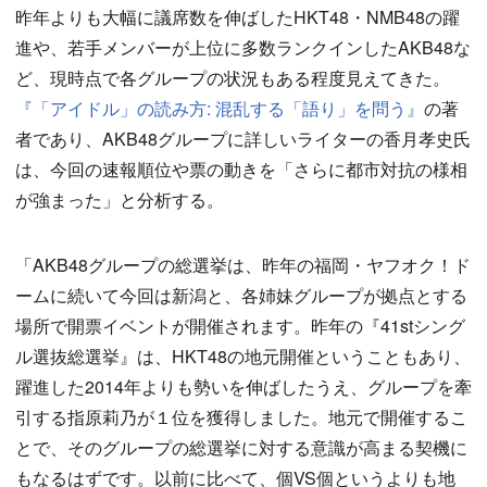
昨年よりも大幅に議席数を伸ばしたHKT48・NMB48の躍
進や、若手メンバーが上位に多数ランクインしたAKB48な
ど、現時点で各グループの状況もある程度見えてきた。
『「アイドル」の読み方: 混乱する「語り」を問う』
の著
者であり、AKB48グループに詳しいライターの香月孝史氏
は、今回の速報順位や票の動きを「さらに都市対抗の様相
が強まった」と分析する。
「AKB48グループの総選挙は、昨年の福岡・ヤフオク！ド
ームに続いて今回は新潟と、各姉妹グループが拠点とする
場所で開票イベントが開催されます。昨年の『41stシング
ル選抜総選挙』は、HKT48の地元開催ということもあり、
躍進した2014年よりも勢いを伸ばしたうえ、グループを牽
引する指原莉乃が１位を獲得しました。地元で開催するこ
とで、そのグループの総選挙に対する意識が高まる契機に
もなるはずです。以前に比べて、個VS個というよりも地