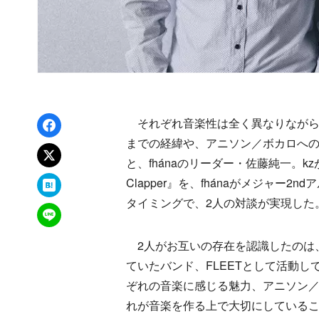
Facebookでシェア
それぞれ音楽性は全く異なりながら
までの経緯や、アニソン／ボカロへの造詣
xでポスト
と、fhánaのリーダー・佐藤純一。kzが
はてなブックマーク
Clapper』を、fhánaがメジャー2ndアル
タイミングで、2人の対談が実現した
LINEで送る
2人がお互いの存在を認識したのは、まだ
ていたバンド、FLEETとして活動
ぞれの音楽に感じる魅力、アニソン
れが音楽を作る上で大切にしている