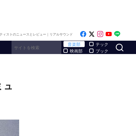
Like on Facebook
Follow on x
Follow on I
Follow o
Follo
ティストのニュースとレビュー｜リアルサウンド
サ
音楽部
テック
映画部
ブック
ミュ