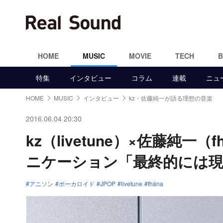
HOME
MUSIC
MOVIE
TECH
特集
インタビュー
コラム
連載
ニュ
HOME
MUSIC
インタビュー
kz・佐藤純一が語る理想の音楽
2016.06.04 20:30
kz（livetune）×佐藤純一
ニケーション「最終的には
アニソン
ボーカロイド
JPOP
livetune
fhána