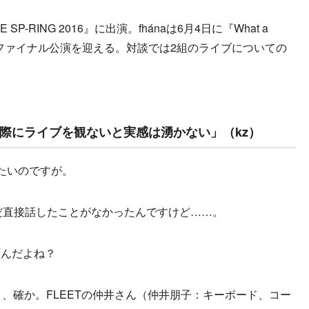
 SP-RING 2016』に出演。fhánaは6月4日に『What a
ur 2016』のファイナル公演を迎える。対談では2組のライブについての
際にライブを観ないと実感は湧かない」（kz）
たいのですが。
まだ直接話したことがなかったんですけど……。
たんだよね？
すよ、確か。FLEETの仲井さん（仲井朋子：キーボード、コー