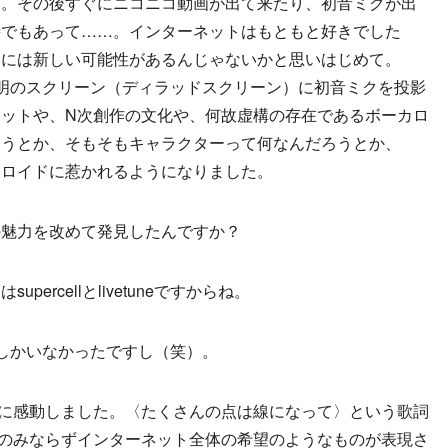
す。その後すぐにニコニコ動画が出て来たり、初音ミクが出
時でもあって……。インターネットはもともと好きでした
ンには新しい可能性があるんじゃないかと思いはじめて。
て透明のスクリーン（ディラッドスクリーン）に初音ミクを投影
ットや、N次創作の文化や、何故虚構の存在であるボーカロ
ろうとか、そもそもキャラクターって何なんだろうとか、
カロイドに惹かれるようになりました。
の魅力を改めて発見したんですか？
ercellとlivetuneですからね。
いしかいなかったですし（笑）。
d」は本当に感動しました。〈たくさんの点は線になって〉という歌詞
のみならずインターネット全体の希望のようなものが表現さ