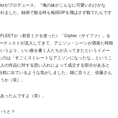
ny」（kzがプロデュース。『俺の妹がこんなに可愛いわけがな
れました。録画で観る時も毎回OPを飛ばさず観てたんです
LEETが（初音ミクを使った）「Cipher（サイファ）」を
アーティストが流入してきて、アニソン・シーンが洒落た時期
というより、いい曲を書く人たちが入ってきたというイメー
思ったのは「すごくストレートなアニソンになったな」というこ
る人の作品に対する思い入れによって成立する部分があると
って自然に出ているような気がしました。雑に言うと、佐藤さん
いうか（笑）。
があったんですよ（笑）。
というと？