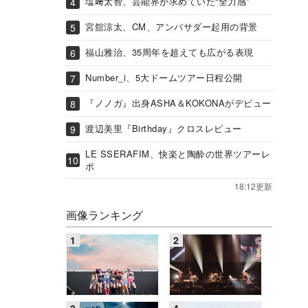
塩﨑太智、芸能界が求めていた“全力感”
宮舘涼太、CM、アンバサダー起用の背景
福山雅治、35周年を超えても広がる表現
Number_i、5大ドームツアー日程公開
『ノノガ』出身ASHA＆KOKONAがデビュー
渡辺美里『Birthday』クロスレビュー
LE SSERAFIM、快楽と陶酔の世界ツアーレ
ポ
18:12更新
画像ランキング