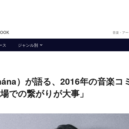
BOOK
音楽・アー
ース
ジャンル別
（fhána）が語る、2016年の音楽コ
現場での繋がりが大事」