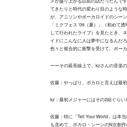
メが盛り上がる以前の話だったんで
てきたりと時代の変わり目のような
が、アニソンやボーカロイドのシー
「ミクフェス '09（夏）」（初め
して行われたライブ）を見たとき、ネ
イドにこんなに人は夢中になるんだ
色々と複合的に衝撃を受けて。ボー
ーーその延長線上で、kzさんの音楽
佐藤：やっぱり、ボカロと言えば最初はsup
kz：最初メジャーにはその2組ぐら
佐藤：特に「Tell Your Worl
も含めて、ボカロ・シーンのN次創作