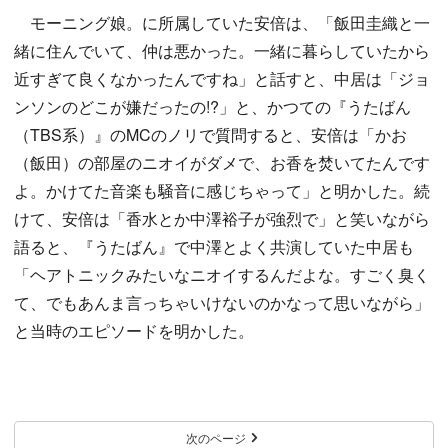
モーニング娘。に所属していた安倍は、「飯田圭織と一
緒に住んでいて、仲は悪かった。一緒に暮らしていたから
近すぎて良くなかったんですね」と話すと、中居は「ジョ
ンソンのどこが嫌だったの!?」と、かつての『うたばん
（TBS系）』のMCのノリで質問すると、安倍は「かお
（飯田）の部屋のニオイがダメで、お香を焚いてたんです
よ。かけてた音楽も騒音に感じちゃって」と明かした。続
けて、安倍は「香水とか中澤裕子が強烈で」と笑いながら
語ると、『うたばん』で中澤とよく共演していた中居も
「ヘアトニックみたいなニオイするんだよな。すごく臭く
て、でもあんま言っちゃいけないのかなって思いながら」
と当時のエピソードを明かした。
次のページ