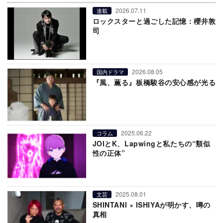
2026.07.11
連載
ロックスターと過ごした記憶：櫻井敦
司
2026.08.05
国内ドラマ
『風、薫る』板橋駿谷の安心感が光る
2025.06.22
コラム
JOIとK、Lapwingと私たちの“類似
性の正体”
2025.08.01
文芸
SHINTANI × ISHIYAが明かす、噂の
真相