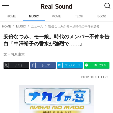
HOME
MUSIC
MOVIE
TECH
BOOK
HOME
MUSIC
ニュース
安倍なつみがモー娘時代の不仲を語る
安倍なつみ、モー娘。時代のメンバー不仲を告
白「中澤裕子の香水が強烈で……」
文＝向原康太
ポスト
シェア
ブックマーク
LINEで送る
2015.10.01 11:30