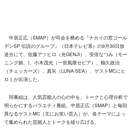
中居正広（SMAP）が司会を務める『ナカイの窓ゴール
デンSP 伝説のグループ』（日本テレビ系）の9月30日放
送分にて、佐藤アツヒロ（光GENJI）、安倍なつみ（モー
ニング娘。)、小木茂光（一世風靡セピア）、鶴久政治
（チェッカーズ）、真矢（LUNA SEA）、ゲストMCにヒ
ロミが出演した。
同番組は、人気芸能人の心の中を、トークと心理分析で
明らかにするバラエティ番組。中居正広（SMAP）と毎回
異なるゲストMC（主にお笑い芸人）が、各テーマによっ
て集められた芸能人とトークを繰り広げる。