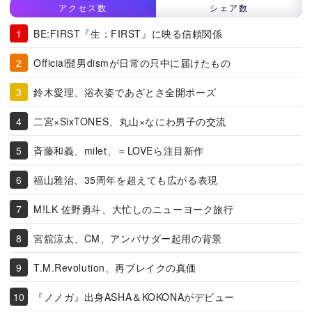
アクセス数
シェア数
BE:FIRST『生：FIRST』に映る信頼関係
Official髭男dismが日常の只中に届けたもの
鈴木愛理、浴衣姿であざとさ全開ポーズ
二宮×SixTONES、丸山×なにわ男子の交流
斉藤和義、milet、＝LOVEら注目新作
福山雅治、35周年を超えても広がる表現
M!LK 佐野勇斗、大忙しのニューヨーク旅行
宮舘涼太、CM、アンバサダー起用の背景
T.M.Revolution、再ブレイクの真価
『ノノガ』出身ASHA＆KOKONAがデビュー