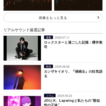
画像をもっと見る
リアルサウンド厳選記事
2026.07.11
連載
ロックスターと過ごした記憶：櫻井敦
司
2026.08.08
映画
カンザキイオリ、『禍禍女』の狂気語
る
2025.06.22
コラム
JOIとK、Lapwingと私たちの“類似
性の正体”