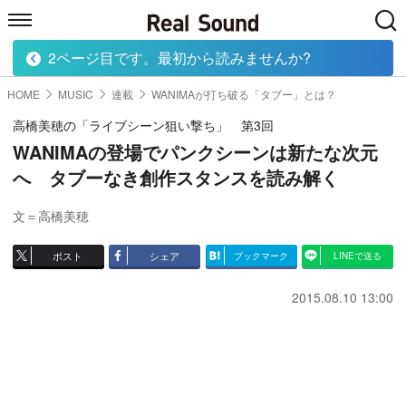
2ページ目です。最初から読みませんか?
HOME
MUSIC
MOVIE
TECH
BOOK
HOME
MUSIC
連載
WANIMAが打ち破る「タブー」とは？
高橋美穂の「ライブシーン狙い撃ち」 第3回
WANIMAの登場でパンクシーンは新たな次元
へ タブーなき創作スタンスを読み解く
文＝高橋美穂
ポスト
シェア
ブックマーク
LINEで送る
2015.08.10 13:00