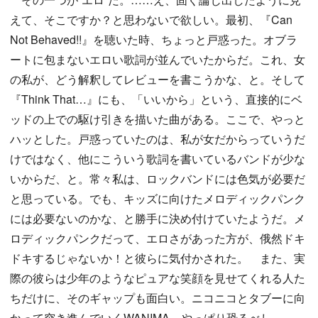
えて、そこですか？と思わないで欲しい。最初、『Can
Not Behaved!!』を聴いた時、ちょっと戸惑った。オブラ
ートに包まないエロい歌詞が並んでいたからだ。これ、女
の私が、どう解釈してレビューを書こうかな、と。そして
『Think That…』にも、「いいから」という、直接的にベ
ッドの上での駆け引きを描いた曲がある。ここで、やっと
ハッとした。戸惑っていたのは、私が女だからっていうだ
けではなく、他にこういう歌詞を書いているバンドが少な
いからだ、と。常々私は、ロックバンドには色気が必要だ
と思っている。でも、キッズに向けたメロディックパンク
には必要ないのかな、と勝手に決め付けていたようだ。メ
ロディックパンクだって、エロさがあった方が、俄然ドキ
ドキするじゃないか！と彼らに気付かされた。 また、実
際の彼らは少年のようなピュアな笑顔を見せてくれる人た
ちだけに、そのギャップも面白い。ニコニコとタブーに向
かって突き進んでいくWANIMA、やっぱり恐るべし。