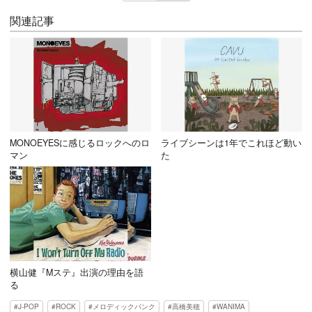
関連記事
MONOEYESに感じるロックへのロ
ライブシーンは1年でこれほど動い
マン
た
横山健『Mステ』出演の理由を語
る
J-POP
ROCK
メロディックパンク
高橋美穂
WANIMA