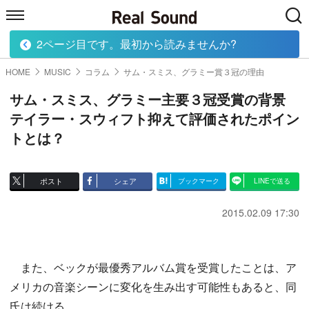
2ページ目です。最初から読みませんか?
HOME
MUSIC
MOVIE
TECH
BOOK
HOME
MUSIC
コラム
サム・スミス、グラミー賞３冠の理由
サム・スミス、グラミー主要３冠受賞の背景
テイラー・スウィフト抑えて評価されたポイン
トとは？
ポスト
シェア
ブックマーク
LINEで送る
2015.02.09 17:30
また、ベックが最優秀アルバム賞を受賞したことは、ア
メリカの音楽シーンに変化を生み出す可能性もあると、同
氏は続ける。