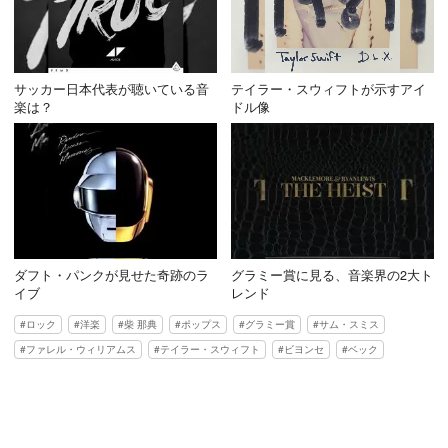
サッカー日本代表が聴いている音
テイラー・スウィフトが示すアイ
楽は？
ドル像
ダフト・パンクが見せた奇跡のラ
グラミー賞に見る、音楽界の2大ト
イブ
レンド
ロック
洋楽
柴 那典
ポップス
グラミー賞
サム・スミス
ファレル・ウィリアムス
テイラー・スウィフト
ビヨンセ
ベック