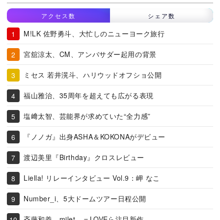
アクセス数
シェア数
M!LK 佐野勇斗、大忙しのニューヨーク旅行
宮舘涼太、CM、アンバサダー起用の背景
ミセス 若井滉斗、ハリウッドオフショ公開
福山雅治、35周年を超えても広がる表現
塩﨑太智、芸能界が求めていた“全力感”
『ノノガ』出身ASHA＆KOKONAがデビュー
渡辺美里『Birthday』クロスレビュー
Liella! リレーインタビュー Vol.9：岬 なこ
Number_i、5大ドームツアー日程公開
斉藤和義、milet、＝LOVEら注目新作