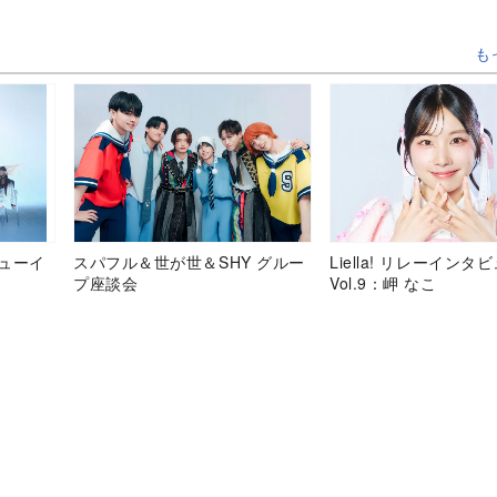
も
デビューイ
スパフル＆世が世＆SHY グルー
Liella! リレーインタ
プ座談会
Vol.9：岬 なこ