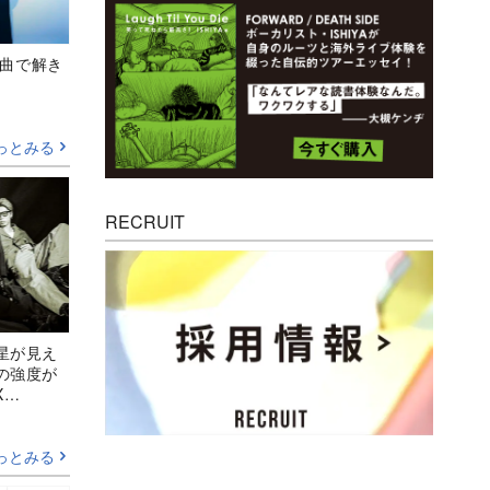
、新曲で解き
っとみる
RECRUIT
星が見え
の強度が
X
ぜ人の心に
っとみる