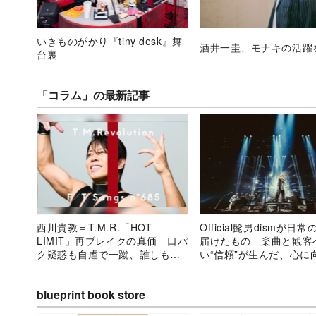
いきものがかり『tiny desk』舞
酒井一圭、モナキの活躍
台裏
「コラム」の最新記事
西川貴教＝T.M.R.「HOT
Official髭男dismが日
LIMIT」再ブレイクの真価 口パ
届けたもの 楽曲と観客
ク疑惑も自虐で一蹴、誰しも注
い“信頼”が生んだ、心に
目してしまう最強の“イジられ力”
時間と未来への約束
blueprint book store