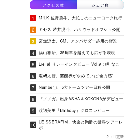
アクセス数
シェア数
M!LK 佐野勇斗、大忙しのニューヨーク旅行
ミセス 若井滉斗、ハリウッドオフショ公開
宮舘涼太、CM、アンバサダー起用の背景
福山雅治、35周年を超えても広がる表現
Liella! リレーインタビュー Vol.9：岬 なこ
塩﨑太智、芸能界が求めていた“全力感”
Number_i、5大ドームツアー日程公開
『ノノガ』出身ASHA＆KOKONAがデビュー
渡辺美里『Birthday』クロスレビュー
LE SSERAFIM、快楽と陶酔の世界ツアーレ
ポ
21:11更新