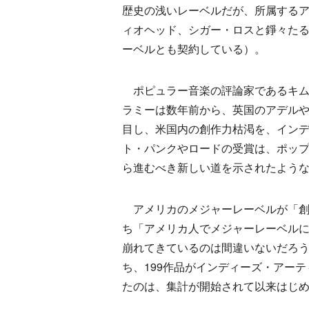
歴史の浅いレーベルだが、所属する
ィオヘッド、シガー・ロスと錚々た
ーベルとも契約している）。
ポピュラー音楽の評論家であるキム
ラミーは数年前から、英国のアデル
目し、米国内の創作力枯渇を、イン
ト・パンクやロードの受賞は、ポッ
ら進むべき新しい道を示されたよう
アメリカのメジャーレーベルが「創
ち「アメリカ人でメジャーレーベル
崩れてきているのは間違いないだろう
ち、199作品がインディーズ・アー
たのは、集計が開始されて以来はじ