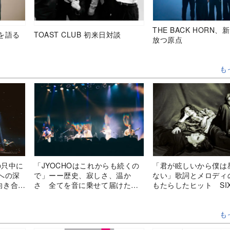
THE BACK HORN
を語る
TOAST CLUB 初来日対談
放つ原点
も
常の只中に
「JYOCHOはこれからも続くの
「君が眩しいから僕は
への深
で」ーー歴史、寂しさ、温か
ない」歌詞とメロディ
向き合う
さ 全てを音に乗せて届けた現
もたらしたヒット SI
体制ラストライブ
LOUNGEの音楽はな
刺さるのか？
も