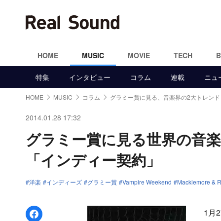
HOME
MUSIC
MOVIE
TECH
特集
インタビュー
コラム
連載
ニュ
HOME
MUSIC
コラム
グラミー賞に見る、音楽界の2大トレンド
2014.01.28 17:32
グラミー賞に見る世界の音楽
「インディー契約」
洋楽
インディーズ
グラミー賞
Vampire Weekend
Macklemore & R
Facebookでシェア
1月2