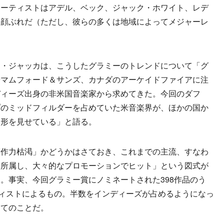
アーティストはアデル、ベック、ジャック・ホワイト、レデ
る顔ぶれだ（ただし、彼らの多くは地域によってメジャーレ
・ジャッカは、こうしたグラミーのトレンドについて「グ
やマムフォード＆サンズ、カナダのアーケイドファイアに注
ディーズ出身の非米国音楽家から求めてきた。今回のダフ
プのミッドフィルダーを占めていた米音楽界が、ほかの国か
な形を見せている」と語る。
作力枯渇」かどうかはさておき、これまでの主流、すなわ
に所属し、大々的なプロモーションでヒット」という図式が
。事実、今回グラミー賞にノミネートされた398作品のう
ティストによるもの。半数をインディーズが占めるようになっ
めてのことだ。