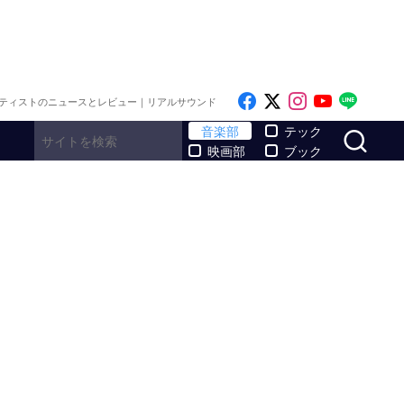
Like on Facebook
Follow on x
Follow on I
Follow o
Follo
ティストのニュースとレビュー｜リアルサウンド
サ
音楽部
テック
映画部
ブック
」