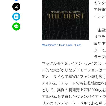
センタ
xでポスト
で特筆
はてなブックマーク
インデ
LINEで送る
主要2
りフラ
最年少
Macklemore & Ryan Lewis『Heist』
ターで
ラップ
マックルモア&ライアン・ルイスは、
ル的な大がかりなプロモーションは
出と、ライヴで着実にファン層を広げて
アルバム・チャートでも初登場2位を獲
として、異例の初週売上7万8000
アルバムを受賞したヴァンパイア・
リスのインディーレーベルであるXL