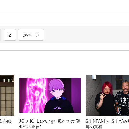
current)
2
次ページ
安心感
JOIとK、Lapwingと私たちの“類
SHINTANI × ISHIY
似性の正体”
噂の真相