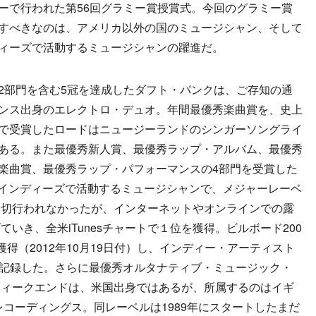
ーで行われた第56回グラミー賞授賞式。今回のグラミー賞
すべきなのは、アメリカ以外の国のミュージシャン、そして
ィーズで活動するミュージシャンの躍進だ。
部門を含む5冠を達成したダフト・パンクは、ご存知の通
ンス出身のエレクトロ・デュオ。年間最優秀楽曲賞を、史上
で受賞したロードはニュージーランドのシンガーソングライ
ある。また最優秀新人賞、最優秀ラップ・アルバム、最優秀
楽曲賞、最優秀ラップ・パフォーマンスの4部門を受賞した
インディーズで活動するミュージシャンで、メジャーレーベ
一切行われなかったが、インターネットやオンラインでの露
いき、全米iTunesチャートで１位を獲得。ビルボード200
得（2012年10月19日付）し、インディー・アーティスト
枚を記録した。さらに最優秀オルタナティブ・ミュージック・
ウィークエンドは、米国出身ではあるが、所属するのはイギ
レコーディングス。同レーベルは1989年にスタートしたまだ