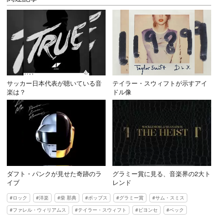
サッカー日本代表が聴いている音
テイラー・スウィフトが示すアイ
楽は？
ドル像
ダフト・パンクが見せた奇跡のラ
グラミー賞に見る、音楽界の2大ト
イブ
レンド
ロック
洋楽
柴 那典
ポップス
グラミー賞
サム・スミス
ファレル・ウィリアムス
テイラー・スウィフト
ビヨンセ
ベック