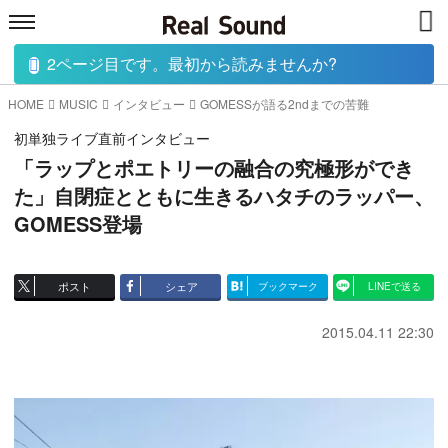
2ページ目です。最初から読みませんか?
HOME
MUSIC
MOVIE
TECH
BOOK
HOME
MUSIC
インタビュー
GOMESSが語る2ndまでの苦難
初単独ライブ直前インタビュー
「ラップとポエトリーの融合の究極形ができ
た」自閉症とともに生きるハタチのラッパー、
GOMESS登場
ポスト
シェア
ブックマーク
LINEで送る
2015.04.11 22:30