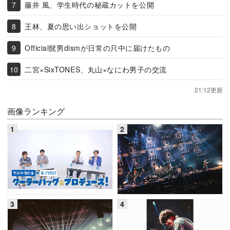
藤井 風、学生時代の秘蔵カットを公開
王林、夏の思い出ショットを公開
Official髭男dismが日常の只中に届けたもの
二宮×SixTONES、丸山×なにわ男子の交流
21:12更新
画像ランキング