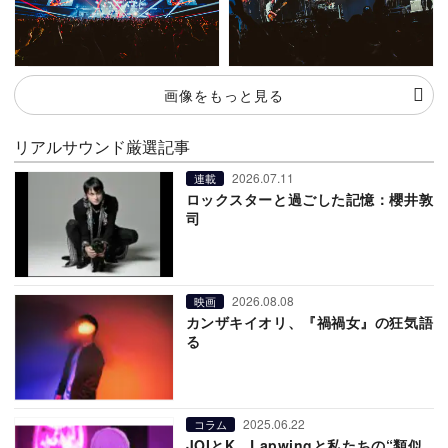
画像をもっと見る
リアルサウンド厳選記事
2026.07.11
連載
ロックスターと過ごした記憶：櫻井敦
司
2026.08.08
映画
カンザキイオリ、『禍禍女』の狂気語
る
2025.06.22
コラム
JOIとK、Lapwingと私たちの“類似