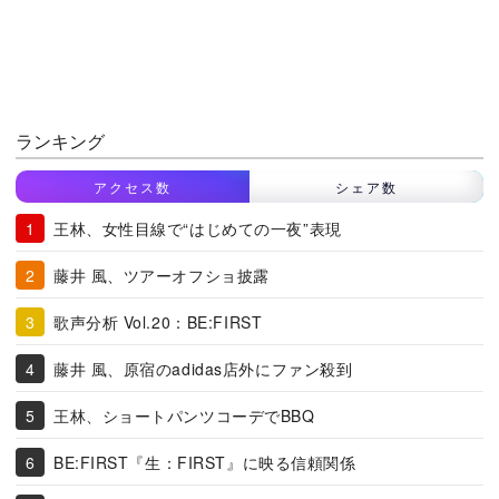
ランキング
アクセス数
シェア数
王林、女性目線で“はじめての一夜”表現
藤井 風、ツアーオフショ披露
歌声分析 Vol.20：BE:FIRST
藤井 風、原宿のadidas店外にファン殺到
王林、ショートパンツコーデでBBQ
BE:FIRST『生：FIRST』に映る信頼関係