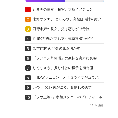
辻希美の長女・希空、大胆イメチェン
東海オンエア としみつ、高級腕時計を紹介
西野未姫の長女、父を恋しがり号泣
約150万円の“立ち乗り式草刈機”を紹介
宮本佳林 AI開発の原点明かす
「ラジコン草刈機」の爽快な実力に反響
りくりゅう、振り付けの様子を初公開
「1DAYメニコン」とホロライブがコラボ
いのうつは×奏が語る、音割れの美学
『ラヴ上等2』参加メンバーのプロフィール
04:14更新