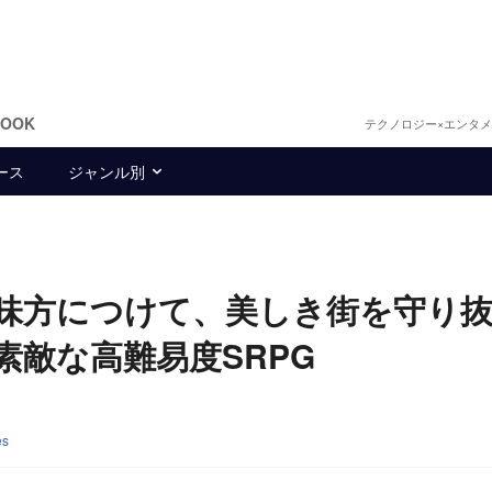
BOOK
テクノロジー×エンタ
ース
ジャンル別
貴族を味方につけて、美しき街を守り
素敵な高難易度SRPG
es