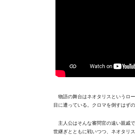
物語の舞台はネオタリスというロー
目に遭っている。クロマを倒すはず
主人公はそんな審問官の遠い親戚で
世継ぎとともに戦いつつ、ネオタリ