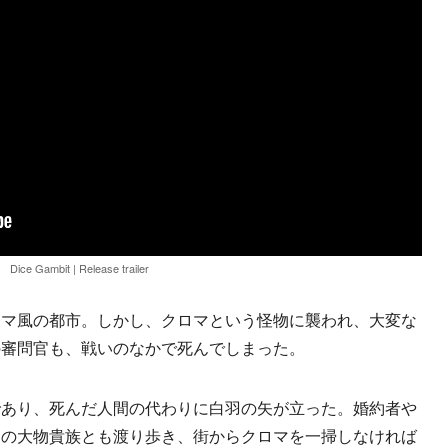
Dice Gambit | Release trailer
マ風の都市。しかし、クロマという怪物に襲われ、大変な
の審問官も、戦いのなかで死んでしまった。
あり、死んだ人間の代わりに白羽の矢が立った。婚約者や
スの大物貴族とも渡り歩き、街からクロマを一掃しなければ