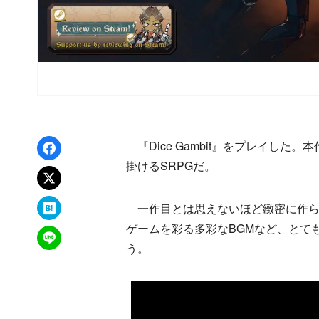
Facebookでシェア
『Dice Gambit』をプレイした。本
掛けるSRPGだ。
xでポスト
はてなブックマーク
一作目とは思えないほど緻密に作ら
ゲームを彩る多彩なBGMなど、とて
LINEで送る
う。