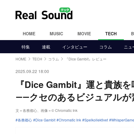
HOME
MUSIC
MOVIE
TECH
特集
連載
インタビュー
コラム
ニュ
HOME
TECH
コラム
『Dice Gambit』レビュー
2025.09.22 18:00
『Dice Gambit』運と
――クセのあるビジュアルが
文＝各務都心
、画像＝© Chromatic Ink
各務都心
Dice Gambit
Chromatic Ink
Spelkollektivet
WhisperGam