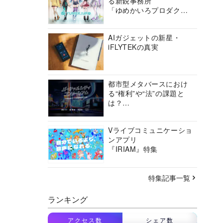
る新鋭事務所
「ゆめかいろプロダクシ
ョン」の挑戦に迫る
AIガジェットの新星・
iFLYTEKの真実
都市型メタバースにおけ
る“権利”や“法”の課題と
は？
バーチャルシティコンソ
ーシアムの挑戦に迫る
Vライブコミュニケーショ
ンアプリ
『IRIAM』特集
特集記事一覧
ランキング
アクセス数
シェア数