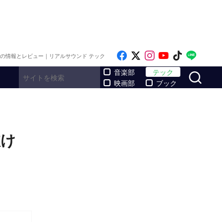
Like on Facebook
Follow on x
Follow on Inst
Follow on Y
Follow on
Follo
メの情報とレビュー｜リアルサウンド テック
サ
音楽部
テック
映画部
ブック
抜け