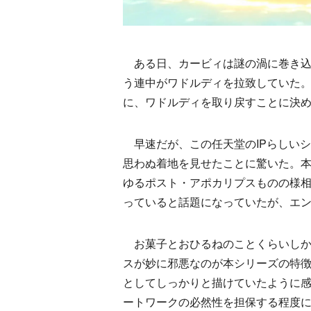
ある日、カービィは謎の渦に巻き込
う連中がワドルディを拉致していた
に、ワドルディを取り戻すことに決
早速だが、この任天堂のIPらしい
思わぬ着地を見せたことに驚いた。
ゆるポスト・アポカリプスものの様
っていると話題になっていたが、エ
お菓子とおひるねのことくらいしか
スが妙に邪悪なのが本シリーズの特徴
としてしっかりと描けていたように
ートワークの必然性を担保する程度