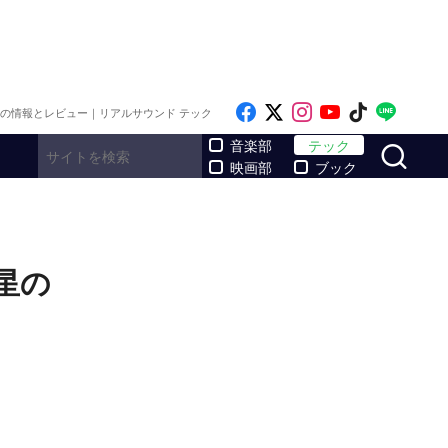
Like on Facebook
Follow on x
Follow on Inst
Follow on Y
Follow on
Follo
メの情報とレビュー｜リアルサウンド テック
サ
音楽部
テック
映画部
ブック
星の