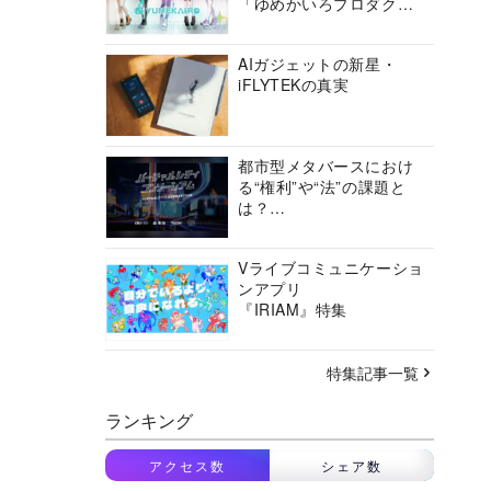
「ゆめかいろプロダクシ
ョン」の挑戦に迫る
AIガジェットの新星・
iFLYTEKの真実
都市型メタバースにおけ
る“権利”や“法”の課題と
は？
バーチャルシティコンソ
ーシアムの挑戦に迫る
Vライブコミュニケーショ
ンアプリ
『IRIAM』特集
特集記事一覧
ランキング
アクセス数
シェア数