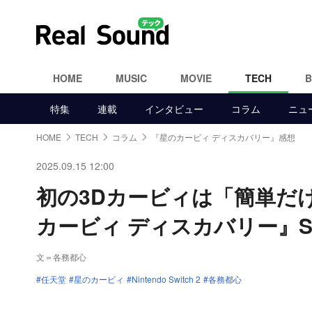
HOME
MUSIC
MOVIE
TECH
特集
連載
インタビュー
コラム
ニュ
HOME
TECH
コラム
『星のカービィ ディスカバリー』感想
2025.09.15 12:00
初の3Dカービィは「簡単だ
カービィ ディスカバリー』Sw
文＝各務都心
任天堂
星のカービィ
Nintendo Switch 2
各務都心