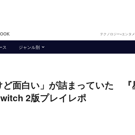
BOOK
テクノロジー×エンタ
ース
ジャンル別
けど面白い」が詰まっていた 『
itch 2版プレイレポ