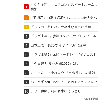
タケヤキ翔、『エスコン』スイートルームに
宿泊
『RUST』の夏はVCRからニコニコ老人会へ
「ラジコン草刈機」の爽快な実力に反響
『ラヴ上等2』参加メンバーのプロフィール
山本圭壱、長女の“イヤイヤ期”に苦戦
『ラヴ上等2』エピソード1～4ダイジェスト
『今日好き 夏休み編2026』2話
にじさんじ・小柳ロウ 「自分探し」の軌跡
バイク系YouTuber、198万円ドゥカティ紹介
テリー伊藤、幻の名車にうっとり
06:14更新