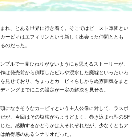
まれ、とある世界に行き着く。そこではビースト軍団とい
。カービィはエフィリンという新しく出会った仲間ととも
めるのだった。
シンプルで一見ひねりがないようにも思えるストーリーが、
本作は発売前から倒壊したビルや浸水した廃墟といったいわ
相を見せており、ちょっとカービィらしからぬ雰囲気をまと
ンディングまでにこの設定が一定の解決を見せる。
頭になさそうなカービィという主人公像に対して、ラスボ
だが、今回はその塩梅がちょうどよく、巻き込まれ型のSF
感じた。感動するかどうかは人それぞれだが、少なくともア
には納得感のあるシナリオだった。