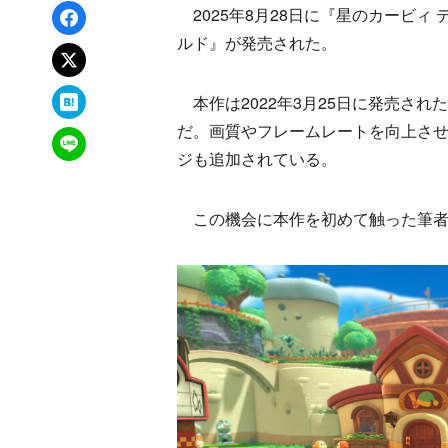
Facebookでシェア
2025年8月28日に『星のカービィ ディスカバ
ルド』が発売された。
xでポスト
はてなブックマーク
本作は2022年3月25日に発売された『星
だ。画質やフレームレートを向上さ
LINEで送る
ジも追加されている。
この機会に本作を初めて触った筆者