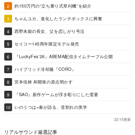
約150万円の“立ち乗り式草刈機”を紹介
ちゃんユカ、進化したランチボックスに興奮
西野未姫の長女、父を恋しがり号泣
セイコー145周年限定モデル発売
『LuckyFes'26』ABEMA配信タイムテーブル公開
ハイブリッド冷却服『CORO』
宮本佳林 AI開発の原点明かす
『SAO』新作ゲームが浮き彫りにした需要
いのうつは×奏が語る、音割れの美学
22:15更新
リアルサウンド厳選記事