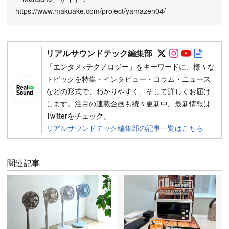
https://www.makuake.com/project/yamazen04/
Follow on SN
Follow on 
Follow 
Autho
リアルサウンドテック編集部
「エンタメ×テクノロジー」をキーワードに、様々な
トピックを特集・インタビュー・コラム・ニュース
などの形式で、わかりやすく、そして詳しくお届け
します。注目の連載企画も続々更新中。最新情報は
Twitterをチェック。
リアルサウンドテック編集部の記事一覧はこちら
関連記事