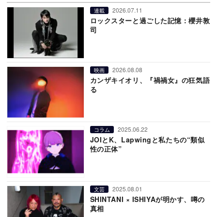
2026.07.11
連載
ロックスターと過ごした記憶：櫻井敦
司
2026.08.08
映画
カンザキイオリ、『禍禍女』の狂気語
る
2025.06.22
コラム
JOIとK、Lapwingと私たちの“類似
性の正体”
2025.08.01
文芸
SHINTANI × ISHIYAが明かす、噂の
真相