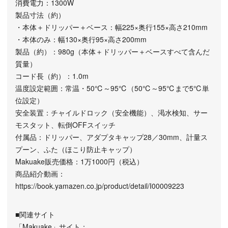
消費電力：1300W
製品寸法（約）
・本体＋ドリッパー＋ベース：幅225×奥行155×高さ210mm
・本体のみ：幅130×奥行95×高さ200mm
製品（約）：980g（本体＋ドリッパー＋ベースすべて含んだ
質量）
コード長（約）：1.0m
温度設定範囲：常温・50℃～95℃（50℃～95℃まで5℃単
位設定）
安全装置：チャイルドロック（安全機能）、渇水検知、サー
モスタット、転倒OFFスイッチ
付属品：ドリッパー、アダプタキャップ28／30mm、計量ス
プーン、ふた（ほこり防止キャップ）
Makuake販売価格：1万1000円（税込）
商品紹介動画：
https://book.yamazen.co.jp/product/detail/I00009223
■関連サイト
「Makuake」サイト：