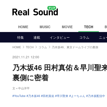
HOME
MUSIC
MOVIE
TECH
特集
連載
インタビュー
コラム
ニュ
HOME
TECH
コラム
乃木坂46、東京ドームライブの裏側
2021.11.21 12:00
乃木坂46 田村真佑＆早川
裏側に密着
文＝中山洋平
YouTube
乃木坂46
田村真佑
早川聖来
よーちゃん
乃木坂配信中