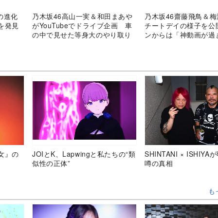
の進化
乃木坂46高山一実＆和田まあや
乃木坂46齋藤飛鳥＆
を発見
がYouTubeでドライブ企画 車
チートデイの様子を公
の中で見せた等身大のやり取り
ンからは「神動画が過
る……！」の声
女』の
JOIとK、Lapwingと私たちの“類
SHINTANI × ISHIY
似性の正体”
噂の真相
も