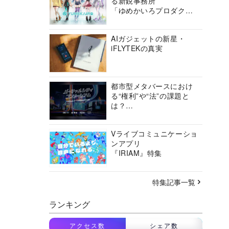
る新鋭事務所
「ゆめかいろプロダクシ
ョン」の挑戦に迫る
AIガジェットの新星・
iFLYTEKの真実
都市型メタバースにおけ
る“権利”や“法”の課題と
は？
バーチャルシティコンソ
ーシアムの挑戦に迫る
Vライブコミュニケーショ
ンアプリ
『IRIAM』特集
特集記事一覧
ランキング
アクセス数
シェア数