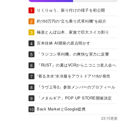
りくりゅう、振り付けの様子を初公開
約150万円の“立ち乗り式草刈機”を紹介
極楽とんぼ山本、家族で巨大スイカ割り
宮本佳林 AI開発の原点明かす
「ラジコン草刈機」の爽快な実力に反響
『RUST』の夏はVCRからニコニコ老人会へ
“着る氷水”水冷服をアウトドア119が発売
『ラヴ上等2』参加メンバーのプロフィール
「メタルギア」POP UP STORE開催決定
Back MarketとGoogle提携
23:15更新