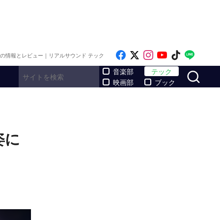
Like on Facebook
Follow on x
Follow on Inst
Follow on Y
Follow on
Follo
メの情報とレビュー｜リアルサウンド テック
サ
音楽部
テック
映画部
ブック
姿に