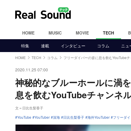
HOME
MUSIC
MOVIE
TECH
特集
連載
インタビュー
コラム
ニュ
HOME
TECH
コラム
フリーダイバーの姿に息を飲むYouTube
2020.11.25 07:00
神秘的なブルーホールに渦
息を飲むYouTubeチャンネ
文＝日比生梨香子
YouTube
YouTuber
深海
日比生梨香子
海外YouTuber
フリーダイ