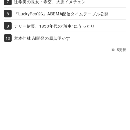
辻希美の長女・希空、大胆イメチェン
『LuckyFes'26』ABEMA配信タイムテーブル公開
テリー伊藤、1950年代の“珍車”にうっとり
宮本佳林 AI開発の原点明かす
16:15更新