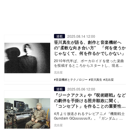
2025.08.14 12:00
連載
笹川真生が語る、創作と音楽機材へ
の“柔軟な向き合い方” 「何を使うか
じゃなくて、何を作るかでしかない」
2010年代半ば、ボーカロイドを使った楽曲
を投稿するところからスタートし、現名義
での初作品をリリースした2019年にはリア
北出栞
ルサウ…
音楽機材とテクノロジー
笹川真生
北出栞
2025.05.06 12:00
連載
『ジークアクス』や『呪術廻戦』など
の劇伴を手掛ける照井順政に聞く、
「コンセプト」を作ることの重要性と
機材の変遷
4月より放送されるテレビアニメ『機動戦士
Gundam GQuuuuuuX』。『ガンダム』と
いう超巨大IPの最新作となる今作で、劇…
北出栞