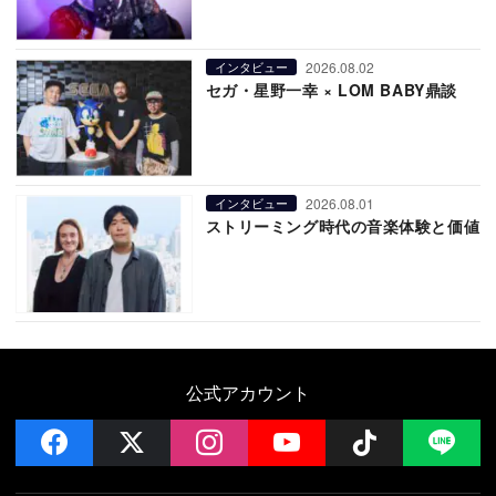
2026.08.02
インタビュー
セガ・星野一幸 × LOM BABY鼎談
2026.08.01
インタビュー
ストリーミング時代の音楽体験と価値
公式アカウント
facebook
x
instagram
YouTube
Follow on 
LI