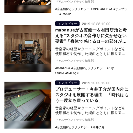
リアルサウンドテック編集部
はKREVAに…
音楽機材とテクノロジー
MPC
KREVA
サンプラ
ー
Tracklib
2019.12.28 12:00
インタビュー
mabanuaが古賀健一＆村田研治と考
える“スタジオの音作りに欠かせない
要素”「身体で感じるローの部分が重
要」
音楽家の経歴やターニングポイントなどを
使用機材や制作した楽曲とともに振り返る
連載「音楽機材とテクノロジー」。第四回
リアルサウンドテック編集部
では、Oval…
mabanua
音楽機材とテクノロジー
Kiryu
Studio
SALogic
2019.12.22 12:00
インタビュー
プロデューサー・今井了介が国内外に
スタジオを展開する理由 「時代はも
う一度立ち戻っている」
音楽家の経歴やターニングポイントなどを
使用機材や制作した楽曲とともに振り返る
連載「音楽機材とテクノロジー」。第三回
リアルサウンドテック編集部
には、安室奈美…
音楽機材とテクノロジー
今井了介