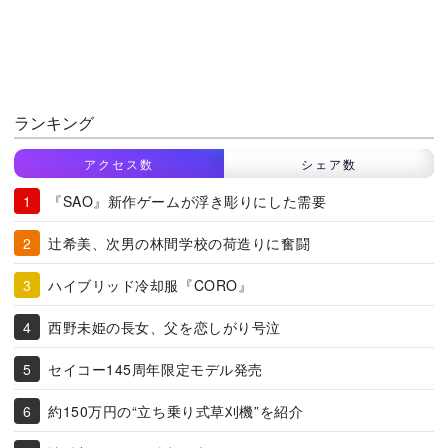
ランキング
アクセス数
シェア数
『SAO』新作ゲームが浮き彫りにした需要
辻希美、次男の林間学校の荷造りに奮闘
ハイブリッド冷却服『CORO』
西野未姫の長女、父を恋しがり号泣
セイコー145周年限定モデル発売
約150万円の“立ち乗り式草刈機”を紹介