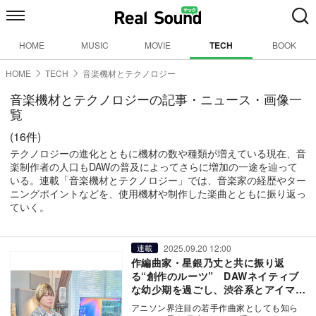
HOME
MUSIC
MOVIE
TECH
BOOK
HOME
TECH
音楽機材とテクノロジー
音楽機材とテクノロジーの記事・ニュース・画像一
覧
(16件)
テクノロジーの進化とともに機材の数や種類が増えている現在、音
楽制作者の人口もDAWの普及によってさらに増加の一途を辿って
いる。連載「音楽機材とテクノロジー」では、音楽家の経歴やター
ニングポイントなどを、使用機材や制作した楽曲とともに振り返っ
ていく。
2025.09.20 12:00
連載
作編曲家・星銀乃丈と共に振り返
る“創作のルーツ” DAWネイティブ
な幼少期を過ごし、渋谷系とアイマス
に魂を震わされた新鋭
アニソン界注目の若手作曲家としても知ら