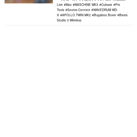
Live
Max
MASCHINE MK3
Cubase
Pro
Tools
Source-Connect
WAVEDRUM WD-
X
APOLLO TWIN MK2
Bugaboo Boxer
Beats
Studio 3 Wireless