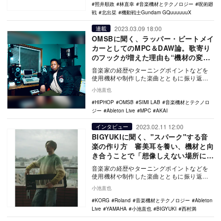
照井順政
林直幸
音楽機材とテクノロジー
呪術廻
戦
北出栞
機動戦士Gundam GQuuuuuuX
2023.03.09 18:00
連載
OMSBに聞く、ラッパー・ビートメイ
カーとしてのMPC＆DAW論。歌寄り
のフックが増えた理由も“機材の変
化”？
音楽家の経歴やターニングポイントなどを
使用機材や制作した楽曲とともに振り返る
連載「音楽機材とテクノロジー」。第14回
小池直也
に登場しても…
HIPHOP
OMSB
SIMI LAB
音楽機材とテクノロ
ジー
Ableton Live
MPC
AKAI
2023.02.11 12:00
インタビュー
BIGYUKIに聞く、"スパーク"する音
楽の作り方 審美耳を養い、機材と向
き合うことで「想像しえない場所に連
れて行ってくれる」
音楽家の経歴やターニングポイントなどを
使用機材や制作した楽曲とともに振り返る
連載「音楽機材とテクノロジー」。第13回
小池直也
はニューヨー…
KORG
Roland
音楽機材とテクノロジー
Ableton
Live
YAMAHA
小池直也
BIGYUKI
西村満