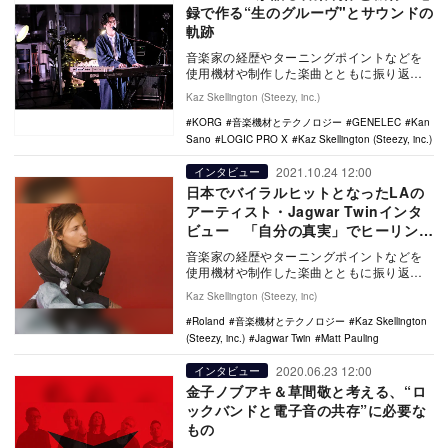
録で作る“生のグルーヴ"とサウンドの
軌跡
音楽家の経歴やターニングポイントなどを
使用機材や制作した楽曲とともに振り返る
連載「音楽機材とテクノロジー」。第9回は
Kaz Skellington (Steezy, inc.)
キーボーディ…
KORG
音楽機材とテクノロジー
GENELEC
Kan
Sano
LOGIC PRO X
Kaz Skellington (Steezy, inc.)
2021.10.24 12:00
インタビュー
日本でバイラルヒットとなったLAの
アーティスト・Jagwar Twinインタ
ビュー 「自分の真実」でヒーリング
効果をもたらすサウンド作り
音楽家の経歴やターニングポイントなどを
使用機材や制作した楽曲とともに振り返る
連載「音楽機材とテクノロジー」。第8回は
Kaz Skellington (Steezy, inc)
ロサンゼルス…
Roland
音楽機材とテクノロジー
Kaz Skellington
(Steezy, inc.)
Jagwar Twin
Matt Pauling
2020.06.23 12:00
インタビュー
金子ノブアキ＆草間敬と考える、“ロ
ックバンドと電子音の共存”に必要な
もの