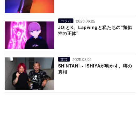
2025.06.22
コラム
JOIとK、Lapwingと私たちの“類似
性の正体”
2025.08.01
文芸
SHINTANI × ISHIYAが明かす、噂の
真相