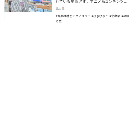
れている星 銀乃丈。アニメ系コンテンツの
ほか、ホロライブ・百鬼あやめやにじさん
北出栞
じ・叶といっ…
音楽機材とテクノロジー
はぎひさこ
北出栞
星銀
乃丈