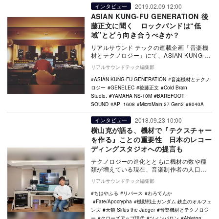
2019.02.09 12:00
インタビュー
ASIAN KUNG-FU GENERATION 後
藤正文に聞く ロックバンドは“低
域”とどう向き合うべきか？
リアルサウンド テックの連載企画「音楽機
材とテクノロジー」にて、ASIAN KUNG-
FU GENERATIONの後藤正文にイン…
リアルサウンドテック編集部
ASIAN KUNG-FU GENERATION
音楽機材とテクノ
ロジー
GENELEC
後藤正文
Cold Brain
Studio.
YAMAHA NS-10M
BAREFOOT
SOUND
API 1608
MicroMain 27 Gen2
8040A
2018.09.23 10:00
インタビュー
横山克が語る、機材で『テクスチャー
を作る』ことの重要性 日本のレコー
ディングスタジオへの提言も
テクノロジーの進化とともに機材の数や種
類が増えている現在、音楽制作者の人口も
DAWの普及によってさらに増加の一途を辿
リアルサウンドテック編集部
っている。今…
ちはやふる
リバース
わろてんか
Fate/Apocrypha
機動戦士ガンダム 鉄血のオルフェ
ンズ
天狼 Sirius the Jaeger
音楽機材とテクノロジ
ー
クローズアップ現代
ツィンバロン
Ableton