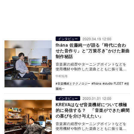
2020.04.19 12:00
インタビュー
fhána 佐藤純一が語る「時代に合わ
せた音作り」と“万策尽き”かけた新曲
制作秘話
音楽家の経歴やターニングポイントなどを
使用機材や制作した楽曲とともに振り返る
連載「音楽機材とテクノロジー」。第六回
中村拓海
はfhánaの…
音楽機材とテクノロジー
fhána
studio FLEET
佐
藤純一
2020.01.01 12:00
インタビュー
KREVAはなぜ音楽機材について積極
的に発信する？ 「音楽ができた瞬間
の喜びを分け与えたい」
音楽家の経歴やターニングポイントなどを
使用機材や制作した楽曲とともに振り返る
連載「音楽機材とテクノロジー」。第五回