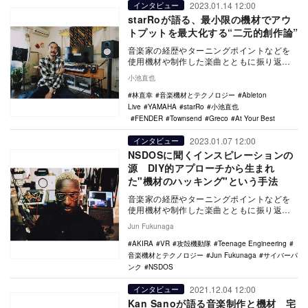
2023.01.14 12:00
インタビュー
starRoが語る、最小限の機材でアウ
トプットを最大化する“二元的創作論”
音楽家の経歴やターニングポイントなどを
使用機材や制作した楽曲とともに振り返る
連載「音楽機材とテクノロジー」。第11回
小池直也
は第59回グ…
林直幸
音楽機材とテクノロジー
Ableton
Live
YAMAHA
starRo
小池直也
FENDER
Townsend
Greco
At Your Best
2023.01.07 12:00
インタビュー
NSDOSに聞くインスピレーションの
源 DIY的アプローチから生まれ
た"機材のハッキング"という手法
音楽家の経歴やターニングポイントなどを
使用機材や制作した楽曲とともに振り返る
連載「音楽機材とテクノロジー」。第10回
Jun Fukunaga
は2022年…
AKIRA
VR
攻殻機動隊
Teenage Engineering
音楽機材とテクノロジー
Jun Fukunaga
サイバーパ
ンク
NSDOS
2021.12.04 12:00
インタビュー
Kan Sanoが語る音楽制作と機材 宅