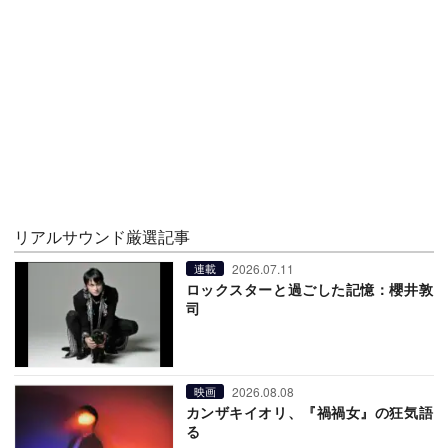
リアルサウンド厳選記事
2026.07.11
連載
ロックスターと過ごした記憶：櫻井敦
司
2026.08.08
映画
カンザキイオリ、『禍禍女』の狂気語
る