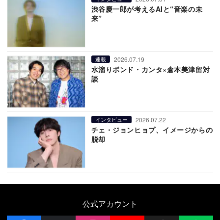
渋谷慶一郎が考えるAIと“音楽の未
来”
2026.07.19
連載
水溜りボンド・カンタ×倉本美津留対
談
2026.07.22
インタビュー
チェ・ジョンヒョプ、イメージからの
脱却
公式アカウント