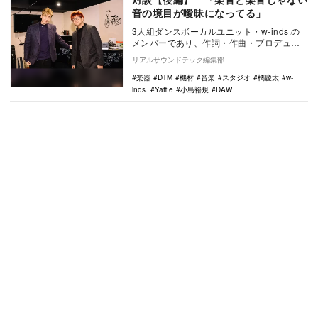
音の境目が曖昧になってる」
3人組ダンスボーカルユニット・w-inds.の
メンバーであり、作詞・作曲・プロデュー
スからレコーディングにも関わるクリエイ
リアルサウンドテック編集部
ターと…
楽器
DTM
機材
音楽
スタジオ
橘慶太
w-
inds.
Yaffle
小島裕規
DAW