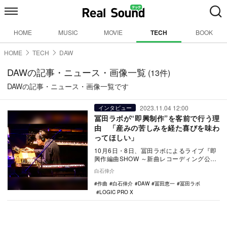
HOME
MUSIC
MOVIE
TECH
BOOK
HOME
TECH
DAW
DAWの記事・ニュース・画像一覧
(13件)
DAWの記事・ニュース・画像一覧です
2023.11.04 12:00
インタビュー
冨田ラボが“即興制作”を客前で行う理
由 「産みの苦しみを経た喜びを味わ
ってほしい」
10月6日・8日、冨田ラボによるライブ『即
興作編曲SHOW ～新曲レコーディング公開
ライブ～』がおこなわれた。このイベント
白石倖介
は冨田…
作曲
白石倖介
DAW
冨田恵一
冨田ラボ
LOGIC PRO X