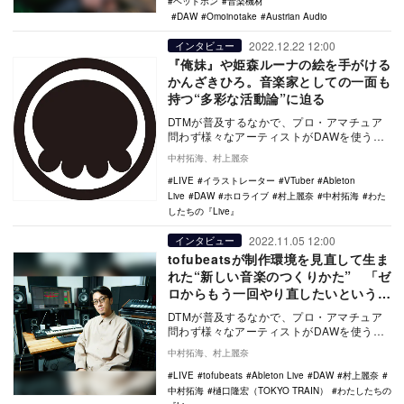
ヘッドホン
音楽機材
DAW
Omoinotake
Austrian Audio
2022.12.22 12:00
インタビュー
『俺妹』や姫森ルーナの絵を手がける
かんざきひろ。音楽家としての一面も
持つ“多彩な活動論”に迫る
DTMが普及するなかで、プロ・アマチュア
問わず様々なアーティストがDAWを使うよ
うになった時代。アーティストたちはどの
中村拓海、村上麗奈
ような理由…
LIVE
イラストレーター
VTuber
Ableton
Live
DAW
ホロライブ
村上麗奈
中村拓海
わた
したちの『Live』
2022.11.05 12:00
インタビュー
tofubeatsが制作環境を見直して生ま
れた“新しい音楽のつくりかた” 「ゼ
ロからもう一回やり直したいという気
持ちがあった」
DTMが普及するなかで、プロ・アマチュア
問わず様々なアーティストがDAWを使うよ
うになった時代。アーティストたちはどの
中村拓海、村上麗奈
ような理由…
LIVE
tofubeats
Ableton Live
DAW
村上麗奈
中村拓海
樋口隆宏（TOKYO TRAIN）
わたしたちの