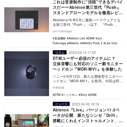
これは音楽制作に“没頭”できるデバイ
スだーーAbleton第三世代『Push』
スタンドアローンモデルを徹底レビュ
ー
Abletonが今年5月に最新ハードウェアとな
る第三世代『Push 』（以下、『Push
3』）を発表した。2015年に発表され…
Jun Fukunaga
音楽機材
Ableton Live
DAW
Jun
Fukunaga
Ableton
Ableton Push 3
Live Intro
2023.04.14 17:00
コラム
DTMユーザー必須のアイテムに？
立体音響にも対応のソニー新モニター
ヘッドホン『MDR-MV1』を体験した
ソニーが5月12日、新たな開放型モニターヘ
ッドホン『MDR-MV1』を発売。今回は同製
品を渋谷LUSH HUBにて体験してきた。…
中村拓海
DTM
ヘッドホン
Sony
DAW
2023.04.06 18:16
ニュース
Ableton『Live』バージョン11.3ベ
ータが公開 新たなシンセ「Drift」
搭載にくわえインストゥルメント、エ
フェクトが多数追加