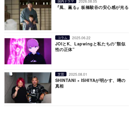
2026.08.05
国内ドラマ
『風、薫る』板橋駿谷の安心感が光る
2025.06.22
コラム
JOIとK、Lapwingと私たちの“類似
性の正体”
2025.08.01
文芸
SHINTANI × ISHIYAが明かす、噂の
真相