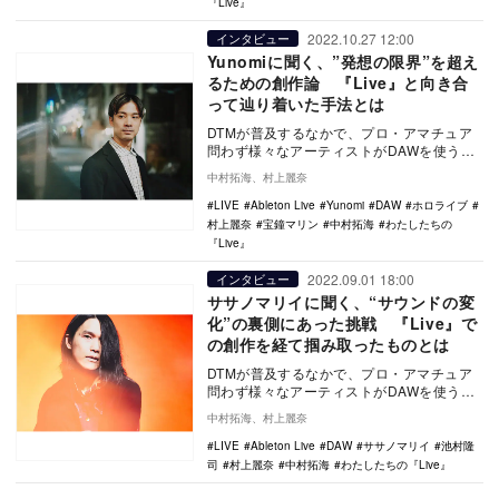
『Live』
2022.10.27 12:00
インタビュー
Yunomiに聞く、”発想の限界”を超え
るための創作論 『Live』と向き合
って辿り着いた手法とは
DTMが普及するなかで、プロ・アマチュア
問わず様々なアーティストがDAWを使うよ
うになった時代。アーティストたちはどの
中村拓海、村上麗奈
ような理由…
LIVE
Ableton Live
Yunomi
DAW
ホロライブ
村上麗奈
宝鐘マリン
中村拓海
わたしたちの
『Live』
2022.09.01 18:00
インタビュー
ササノマリイに聞く、“サウンドの変
化”の裏側にあった挑戦 『Live』で
の創作を経て掴み取ったものとは
DTMが普及するなかで、プロ・アマチュア
問わず様々なアーティストがDAWを使うよ
うになった時代。アーティストたちはどの
中村拓海、村上麗奈
ような理由…
LIVE
Ableton Live
DAW
ササノマリイ
池村隆
司
村上麗奈
中村拓海
わたしたちの『Live』