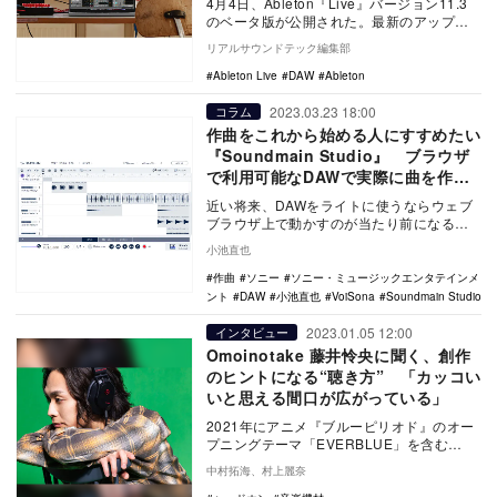
4月4日、Ableton『Live』バージョン11.3
のベータ版が公開された。最新のアップデ
ートでは、『Live Lite』を含…
リアルサウンドテック編集部
Ableton Live
DAW
Ableton
2023.03.23 18:00
コラム
作曲をこれから始める人にすすめたい
『Soundmain Studio』 ブラウザ
で利用可能なDAWで実際に曲を作っ
てみた
近い将来、DAWをライトに使うならウェブ
ブラウザ上で動かすのが当たり前になるか
もしれない。その先駆的な存在が
小池直也
「Soundmain…
作曲
ソニー
ソニー・ミュージックエンタテインメ
ント
DAW
小池直也
VoiSona
Soundmain Studio
2023.01.05 12:00
インタビュー
Omoinotake 藤井怜央に聞く、創作
のヒントになる“聴き方” 「カッコい
いと思える間口が広がっている」
2021年にアニメ『ブルーピリオド』のオー
プニングテーマ「EVERBLUE」を含む
EP『EVERBLUE』でメジャーデビューを
中村拓海、村上麗奈
果…