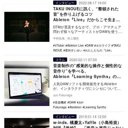
2022.08.17 19:00
インタビュー
TAKU INOUEに訊く、“整頓された
音”を作り上げるコツ
Ableton『Live』だからこそ生まれ
るクリエイティブとは
DTMが普及するなかで、プロ・アマチュア
問わず様々なアーティストがDAWを使うよ
うになった時代。アーティストたちはどの
中村拓海、村上麗奈
ような理由…
VTuber
Ableton Live
DAW
ホロライブ
TAKU
INOUE
星街すいせい
わたしたちの『Live』
2020.02.11 07:00
コラム
音楽制作の”感覚的な操作と個性的な
音作り”を学べる、
Ableton『Learning Synths』のス
ゴさ
人気DAWソフトを開発販売するAbleton
が、インタラクティヴにシンセについて学
べるコンテンツ『Learning Synths…
Jun Fukunaga
音楽機材
DAW
Jun
Fukunaga
Abeleton
Learning Synths
2019.01.14 12:00
インタビュー
w-inds. 橘慶太×Yaffle（小島裕規）
対談【後編】 「楽音と楽音じゃない