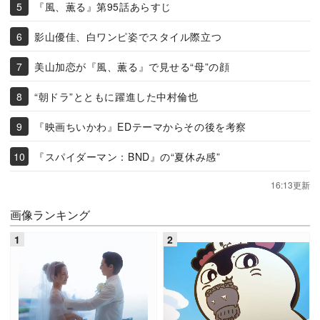
『風、薫る』第95話あらすじ
影山優佳、白ワンピ姿でスタイル際立つ
美山加恋が『風、薫る』で見せる“母”の顔
“朝ドラ”とともに躍進した中村倫也
『映画ちいかわ』EDテーマからその後を考察
『スパイダーマン：BND』の“夏休み感”
16:13更新
画像ランキング