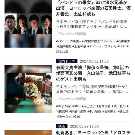
『パンドラの果実』S2に深水元基が
出演 ヨーロッパ企画の石田剛太、酒
井善史、土佐和成も
日本テレビ系土曜ドラマ『パンドラの果実
～科学犯罪捜査ファイル〜』の続編となる
Huluオリジナル『パンドラの果実～科学犯
リアルサウンド映画部
罪捜査ファ…
パンドラの果実～科学犯罪捜査ファイル〜
石田剛太
酒井善史
土佐和成
ディーン・フジオカ
Hulu
深水元基
2021.06.02 11:00
国内ドラマ
有岡大貴主演『探偵☆星鴨』第8話の
場面写真公開 入山法子、武田航平ら
のゲスト出演も
日本テレビにて毎週月曜深夜24時59分から
放送中のドラマ『探偵☆星鴨』。第7話・第
8話のゲストキャストが発表された。 有岡
リアルサウンド映画部
大…
Hey! Say! JUMP
入山法子
有岡大貴
武田航平
竹田光稀
探偵☆星鴨
中川晴樹
石田剛太
横山涼
ヨーロッパ企画
2020.02.28 18:00
映画
朝倉あき、ヨーロッパ企画『ドロステ