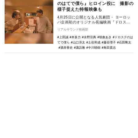
のはてで僕ら』ヒロイン役に 撮影の
様子捉えた特報映像も
4月25日に公開となる人気劇団・ ヨーロッ
パ企画初のオリジナル長編映画『ドロステ
のはてで僕ら』に、ヒロイン役で朝倉あき
リアルサウンド映画部
が出演する…
上田誠
本多力
永野宗典
朝倉あき
ドロステのは
てで僕ら
山口淳太
土佐和成
藤谷理子
石田剛太
酒井善史
諏訪雅
中川晴樹
角田貴志