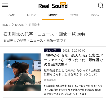
HOME
MUSIC
MOVIE
TECH
BOOK
HOME
MOVIE
石田剛太
石田剛太の記事・ニュース・画像一覧
(6件)
石田剛太の記事・ニュース・画像一覧です
2023.12.20 06:00
国内ドラマ
『時をかけるな、恋人たち』は実にパ
ーフェクトなドラマだった 最終話で
の名台詞の数々
航時法違反として未来からやってきた監査
に捕らえられ、記憶を剥がされることにな
る翔（永山瑛太）と廻（吉岡里帆）。翔が
久保田和馬
未来へと戻って…
石田剛太
永山瑛太
夏子
ヨーロッパ企画
じろう
久保田和馬
吉岡里帆
伊藤万理華
上田誠
西垣
匠
時をかけるな、恋人たち
トキコイ