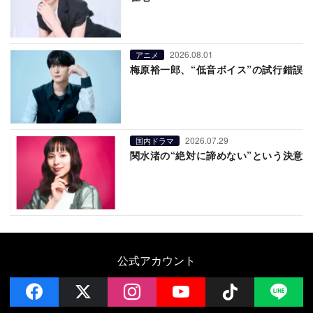
2026.08.01
アニメ
梅原裕一郎、“低音ボイス”の試行錯誤
2026.07.29
国内ドラマ
関水渚の“絶対に諦めない”という決意
公式アカウント
facebook
x
instagram
YouTube
Follow on 
LI