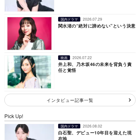
2026.07.29
国内ドラマ
関水渚の“絶対に諦めない”という決意
2026.07.22
映画
井上和、乃木坂46の未来を背負う責
任と覚悟
インタビュー記事一覧
Pick Up!
2026.08.02
国内ドラマ
白石聖、デビュー10年目を迎えた現
在地