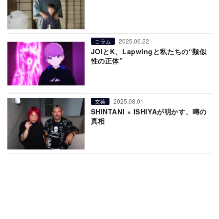
2025.06.22
コラム
JOIとK、Lapwingと私たちの“類似
性の正体”
2025.08.01
文芸
SHINTANI × ISHIYAが明かす、噂の
真相