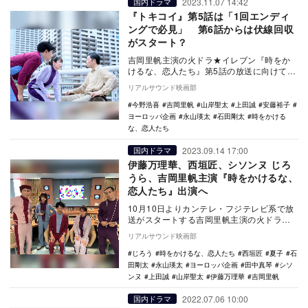
2023.11.07 14:42
国内ドラマ
『トキコイ』第5話は「1回エンディ
ングで必見」 第6話からは伏線回収
がスタート？
吉岡里帆主演の火ドラ★イレブン『時をか
けるな、恋人たち』第5話の放送に向けて、
レギュラーキャストの石田剛太、第5話ゲス
リアルサウンド映画部
トの今野浩…
今野浩喜
吉岡里帆
山岸聖太
上田誠
安藤裕子
ヨーロッパ企画
永山瑛太
石田剛太
時をかける
な、恋人たち
2023.09.14 17:00
国内ドラマ
伊藤万理華、西垣匠、シソンヌ じろ
うら、吉岡里帆主演『時をかけるな、
恋人たち』出演へ
10月10日よりカンテレ・フジテレビ系で放
送がスタートする吉岡里帆主演の火ドラ★
イレブン『時をかけるな、恋人たち』に、
リアルサウンド映画部
伊藤万理華…
じろう
時をかけるな、恋人たち
西垣匠
夏子
石
田剛太
永山瑛太
ヨーロッパ企画
田中真琴
シソ
ンヌ
上田誠
山岸聖太
伊藤万理華
吉岡里帆
2022.07.06 10:00
国内ドラマ